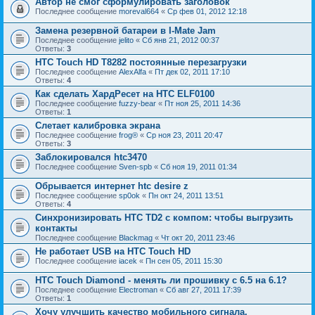
Автор не смог сформулировать заголовок
Последнее сообщение
moreval664
«
Ср фев 01, 2012 12:18
Замена резервной батареи в I-Mate Jam
Последнее сообщение
jelito
«
Сб янв 21, 2012 00:37
Ответы:
3
HTC Touch HD T8282 постоянные перезагрузки
Последнее сообщение
AlexAlfa
«
Пт дек 02, 2011 17:10
Ответы:
4
Как сделать ХардРесет на HTC ELF0100
Последнее сообщение
fuzzy-bear
«
Пт ноя 25, 2011 14:36
Ответы:
1
Слетает калибровка экрана
Последнее сообщение
frog®
«
Ср ноя 23, 2011 20:47
Ответы:
3
Заблокировался htc3470
Последнее сообщение
Sven-spb
«
Сб ноя 19, 2011 01:34
Обрывается интернет htc desire z
Последнее сообщение
sp0ok
«
Пн окт 24, 2011 13:51
Ответы:
4
Синхронизировать HTC TD2 с компом: чтобы выгрузить
контакты
Последнее сообщение
Blackmag
«
Чт окт 20, 2011 23:46
Не работает USB на HTC Touch HD
Последнее сообщение
iacek
«
Пн сен 05, 2011 15:30
HTC Touch Diamond - менять ли прошивку с 6.5 на 6.1?
Последнее сообщение
Electroman
«
Сб авг 27, 2011 17:39
Ответы:
1
Хочу улучшить качество мобильного сигнала.