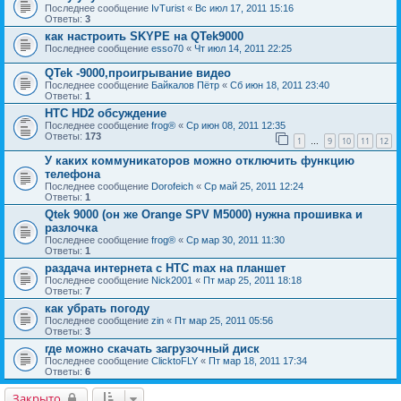
Последнее сообщение
IvTurist
«
Вс июл 17, 2011 15:16
Ответы:
3
как настроить SKYPE на QTek9000
Последнее сообщение
esso70
«
Чт июл 14, 2011 22:25
QTek -9000,проигрывание видео
Последнее сообщение
Байкалов Пётр
«
Сб июн 18, 2011 23:40
Ответы:
1
HTC HD2 обсуждение
Последнее сообщение
frog®
«
Ср июн 08, 2011 12:35
Ответы:
173
1
9
10
11
12
…
У каких коммуникаторов можно отключить функцию
телефона
Последнее сообщение
Dorofeich
«
Ср май 25, 2011 12:24
Ответы:
1
Qtek 9000 (он же Orange SPV M5000) нужна прошивка и
разлочка
Последнее сообщение
frog®
«
Ср мар 30, 2011 11:30
Ответы:
1
раздача интернета с HTC max на планшет
Последнее сообщение
Nick2001
«
Пт мар 25, 2011 18:18
Ответы:
7
как убрать погоду
Последнее сообщение
zin
«
Пт мар 25, 2011 05:56
Ответы:
3
где можно скачать загрузочный диск
Последнее сообщение
ClicktoFLY
«
Пт мар 18, 2011 17:34
Ответы:
6
Закрыто