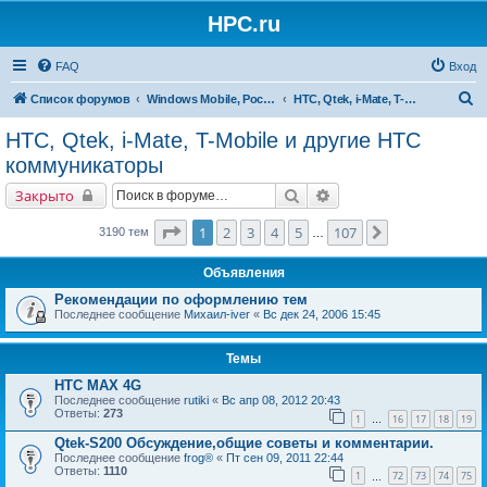
HPC.ru
FAQ
Вход
П
Список форумов
Windows Mobile, Pocket PC, MS Smartphone
HTC, Qtek, i-Mate, T-Mobile и другие HTC коммуникаторы
о
HTC, Qtek, i-Mate, T-Mobile и другие HTC
и
коммуникаторы
с
Поиск
Расширенный поиск
Закрыто
к
Страница
1
из
107
1
2
3
4
5
107
След.
3190 тем
…
Объявления
Рекомендации по оформлению тем
Последнее сообщение
Михаил-iver
«
Вс дек 24, 2006 15:45
Темы
HTC MAX 4G
Последнее сообщение
rutiki
«
Вс апр 08, 2012 20:43
Ответы:
273
1
16
17
18
19
…
Qtek-S200 Обсуждение,общие советы и комментарии.
Последнее сообщение
frog®
«
Пт сен 09, 2011 22:44
Ответы:
1110
1
72
73
74
75
…