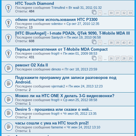
HTC Touch Diamond
Последнее сообщение
Trimufind
«
Вт май 31, 2011 01:32
Ответы:
484
1
30
31
32
33
…
обмен опытом использования HTC P3300
Последнее сообщение
sdenisv
«
Ср окт 27, 2010 12:35
Ответы:
13
[HTC BlueAngel] - I-mate PDA2k, QTek 9090, T-Mobile MDA III
Последнее сообщение
Saniych
«
Пн июл 19, 2010 06:58
Ответы:
608
1
38
39
40
41
…
Первые впечатления от T-Mobile MDA Compact
Последнее сообщение
frog®
«
Пн июн 01, 2009 08:53
Ответы:
431
1
26
27
28
29
…
ремонт O2 Xda II
Последнее сообщение
dimoto
«
Пт окт 18, 2013 23:59
Подскажите программу для записи разговоров под
Android.
Последнее сообщение
vjermak2
«
Пн июн 24, 2013 12:23
Ответы:
2
Можно ли на HTC ONE X делать 3-G видеозвонки?
Последнее сообщение
frog®
«
Ср июл 25, 2012 08:58
Ответы:
1
Desire S - прошивка или сказки о ней...
Последнее сообщение
frog®
«
Чт июл 05, 2012 13:35
Ответы:
2
часы сошли с ума на HTC touch pro2!
Последнее сообщение
fameme
«
Чт июн 14, 2012 13:10
Ответы:
1