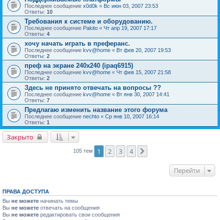
Последнее сообщение
x0d0k
«
Вс июн 03, 2007 23:53
Ответы:
10
Требования к системе и оборудованию.
Последнее сообщение
Pakito
«
Чт апр 19, 2007 17:17
Ответы:
4
хочу начать играть в преферанс.
Последнее сообщение
kvv@home
«
Вт фев 20, 2007 19:53
Ответы:
2
преф на экране 240х240 (ipaq6915)
Последнее сообщение
kvv@home
«
Чт фев 15, 2007 21:58
Ответы:
2
Здесь не принято отвечать на вопросы ??
Последнее сообщение
kvv@home
«
Вт янв 30, 2007 14:41
Ответы:
7
Предлагаю изменить название этого форума
Последнее сообщение
nechto
«
Ср янв 10, 2007 16:14
Ответы:
1
Закрыто
1
2
3
4
След.
105 тем
Перейти
ПРАВА ДОСТУПА
Вы
не можете
начинать темы
Вы
не можете
отвечать на сообщения
Вы
не можете
редактировать свои сообщения