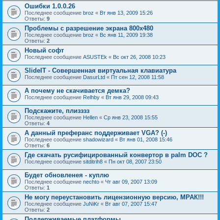
Ошибки 1.0.0.26
Последнее сообщение
broz
«
Вт янв 13, 2009 15:26
Ответы:
9
Проблемы с разрешение экрана 800х480
Последнее сообщение
broz
«
Вс янв 11, 2009 19:38
Ответы:
2
Новый софт
Последнее сообщение
ASUSTEk
«
Вс окт 26, 2008 10:23
SlideIT - Совершенная виртуальная клавиатура
Последнее сообщение
DasurLtd
«
Пт сен 12, 2008 11:58
А почему не скачивается демка?
Последнее сообщение
Relhby
«
Вт янв 29, 2008 09:43
Подскажите, плизззз
Последнее сообщение
Hellen
«
Ср янв 23, 2008 15:55
Ответы:
4
А данный преферанс поддерживает VGA? (-)
Последнее сообщение
shadowizard
«
Вт янв 01, 2008 15:46
Ответы:
6
Где скачать русифицированный конвертор в palm DOC ?
Последнее сообщение
sitditrih8
«
Пн окт 08, 2007 23:50
Будет обновленея - куплю
Последнее сообщение
nechto
«
Чт авг 09, 2007 13:09
Ответы:
1
Не могу переустановить лицензионную версию, МРАК!!!
Последнее сообщение
JuNiKr
«
Вт авг 07, 2007 15:47
Ответы:
2
Поддерживаемые платформы