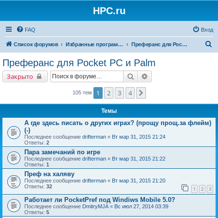
HPC.ru
FAQ
Вход
П
Список форумов
Избранные программы для КПК
Преферанс для Pocket PC и Palm
о
Преферанс для Pocket PC и Palm
и
Поиск
Расширенный поиск
Закрыто
с
к
1
2
3
4
След.
105 тем
Темы
А где здесь писать о других играх? (прощу прощ.за флейм)
(-)
Последнее сообщение
drifterman
«
Вт мар 31, 2015 21:24
Ответы:
2
Пара замечаний по игре
Последнее сообщение
drifterman
«
Вт мар 31, 2015 21:22
Ответы:
1
Преф на халяву
Последнее сообщение
drifterman
«
Вт мар 31, 2015 21:20
Ответы:
32
1
2
3
Работает ли PocketPref под Windiws Mobile 5.0?
Последнее сообщение
DmitryMJA
«
Вс июл 27, 2014 03:39
Ответы:
5