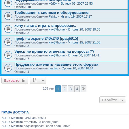
Последнее сообщение
x0d0k
«
Вс июн 03, 2007 23:53
Ответы:
10
Требования к системе и оборудованию.
Последнее сообщение
Pakito
«
Чт апр 19, 2007 17:17
Ответы:
4
хочу начать играть в преферанс.
Последнее сообщение
kvv@home
«
Вт фев 20, 2007 19:53
Ответы:
2
преф на экране 240х240 (ipaq6915)
Последнее сообщение
kvv@home
«
Чт фев 15, 2007 21:58
Ответы:
2
Здесь не принято отвечать на вопросы ??
Последнее сообщение
kvv@home
«
Вт янв 30, 2007 14:41
Ответы:
7
Предлагаю изменить название этого форума
Последнее сообщение
nechto
«
Ср янв 10, 2007 16:14
Ответы:
1
Закрыто
1
2
3
4
След.
105 тем
Перейти
ПРАВА ДОСТУПА
Вы
не можете
начинать темы
Вы
не можете
отвечать на сообщения
Вы
не можете
редактировать свои сообщения