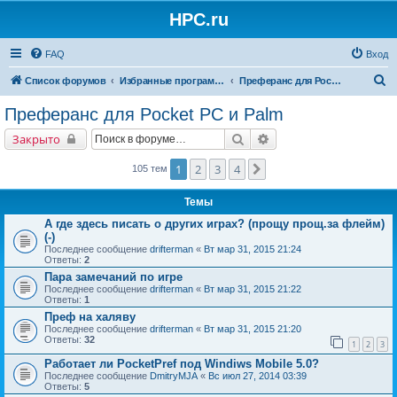
HPC.ru
FAQ
Вход
П
Список форумов
Избранные программы для КПК
Преферанс для Pocket PC и Palm
о
Преферанс для Pocket PC и Palm
и
Поиск
Расширенный поиск
Закрыто
с
к
1
2
3
4
След.
105 тем
Темы
А где здесь писать о других играх? (прощу прощ.за флейм)
(-)
Последнее сообщение
drifterman
«
Вт мар 31, 2015 21:24
Ответы:
2
Пара замечаний по игре
Последнее сообщение
drifterman
«
Вт мар 31, 2015 21:22
Ответы:
1
Преф на халяву
Последнее сообщение
drifterman
«
Вт мар 31, 2015 21:20
Ответы:
32
1
2
3
Работает ли PocketPref под Windiws Mobile 5.0?
Последнее сообщение
DmitryMJA
«
Вс июл 27, 2014 03:39
Ответы:
5