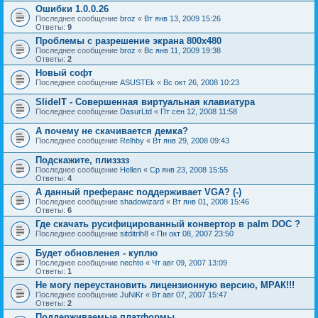
Ошибки 1.0.0.26
Последнее сообщение
broz
«
Вт янв 13, 2009 15:26
Ответы:
9
Проблемы с разрешение экрана 800х480
Последнее сообщение
broz
«
Вс янв 11, 2009 19:38
Ответы:
2
Новый софт
Последнее сообщение
ASUSTEk
«
Вс окт 26, 2008 10:23
SlideIT - Совершенная виртуальная клавиатура
Последнее сообщение
DasurLtd
«
Пт сен 12, 2008 11:58
А почему не скачивается демка?
Последнее сообщение
Relhby
«
Вт янв 29, 2008 09:43
Подскажите, плизззз
Последнее сообщение
Hellen
«
Ср янв 23, 2008 15:55
Ответы:
4
А данный преферанс поддерживает VGA? (-)
Последнее сообщение
shadowizard
«
Вт янв 01, 2008 15:46
Ответы:
6
Где скачать русифицированный конвертор в palm DOC ?
Последнее сообщение
sitditrih8
«
Пн окт 08, 2007 23:50
Будет обновленея - куплю
Последнее сообщение
nechto
«
Чт авг 09, 2007 13:09
Ответы:
1
Не могу переустановить лицензионную версию, МРАК!!!
Последнее сообщение
JuNiKr
«
Вт авг 07, 2007 15:47
Ответы:
2
Поддерживаемые платформы