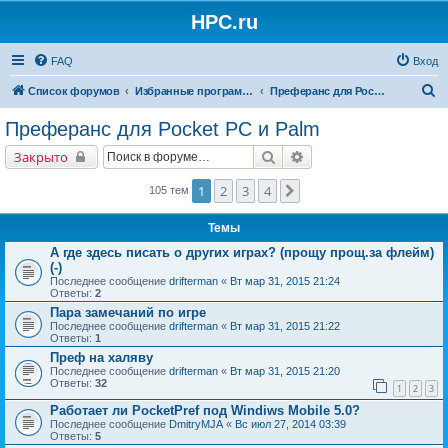
HPC.ru
FAQ
Вход
П
Список форумов
Избранные программы для КПК
Преферанс для Pocket PC и Palm
о
Преферанс для Pocket PC и Palm
и
Поиск
Расширенный поиск
Закрыто
с
к
1
2
3
4
След.
105 тем
Темы
А где здесь писать о других играх? (прощу прощ.за флейм)
(-)
Последнее сообщение
drifterman
«
Вт мар 31, 2015 21:24
Ответы:
2
Пара замечаний по игре
Последнее сообщение
drifterman
«
Вт мар 31, 2015 21:22
Ответы:
1
Преф на халяву
Последнее сообщение
drifterman
«
Вт мар 31, 2015 21:20
Ответы:
32
1
2
3
Работает ли PocketPref под Windiws Mobile 5.0?
Последнее сообщение
DmitryMJA
«
Вс июл 27, 2014 03:39
Ответы:
5