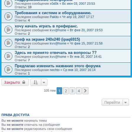
Последнее сообщение
x0d0k
«
Вс июн 03, 2007 23:53
Ответы:
10
Требования к системе и оборудованию.
Последнее сообщение
Pakito
«
Чт апр 19, 2007 17:17
Ответы:
4
хочу начать играть в преферанс.
Последнее сообщение
kvv@home
«
Вт фев 20, 2007 19:53
Ответы:
2
преф на экране 240х240 (ipaq6915)
Последнее сообщение
kvv@home
«
Чт фев 15, 2007 21:58
Ответы:
2
Здесь не принято отвечать на вопросы ??
Последнее сообщение
kvv@home
«
Вт янв 30, 2007 14:41
Ответы:
7
Предлагаю изменить название этого форума
Последнее сообщение
nechto
«
Ср янв 10, 2007 16:14
Ответы:
1
Закрыто
1
2
3
4
След.
105 тем
Перейти
ПРАВА ДОСТУПА
Вы
не можете
начинать темы
Вы
не можете
отвечать на сообщения
Вы
не можете
редактировать свои сообщения