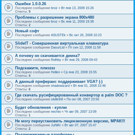
Ошибки 1.0.0.26
Последнее сообщение
broz
«
Вт янв 13, 2009 15:26
Ответы:
9
Проблемы с разрешение экрана 800х480
Последнее сообщение
broz
«
Вс янв 11, 2009 19:38
Ответы:
2
Новый софт
Последнее сообщение
ASUSTEk
«
Вс окт 26, 2008 10:23
SlideIT - Совершенная виртуальная клавиатура
Последнее сообщение
DasurLtd
«
Пт сен 12, 2008 11:58
А почему не скачивается демка?
Последнее сообщение
Relhby
«
Вт янв 29, 2008 09:43
Подскажите, плизззз
Последнее сообщение
Hellen
«
Ср янв 23, 2008 15:55
Ответы:
4
А данный преферанс поддерживает VGA? (-)
Последнее сообщение
shadowizard
«
Вт янв 01, 2008 15:46
Ответы:
6
Где скачать русифицированный конвертор в palm DOC ?
Последнее сообщение
sitditrih8
«
Пн окт 08, 2007 23:50
Будет обновленея - куплю
Последнее сообщение
nechto
«
Чт авг 09, 2007 13:09
Ответы:
1
Не могу переустановить лицензионную версию, МРАК!!!
Последнее сообщение
JuNiKr
«
Вт авг 07, 2007 15:47
Ответы:
2
Поддерживаемые платформы