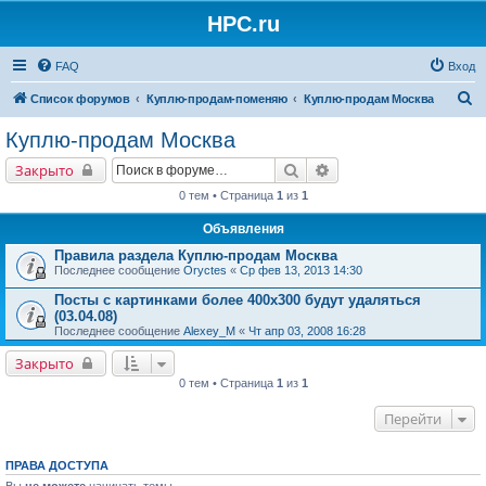
HPC.ru
FAQ
Вход
П
Список форумов
Куплю-продам-поменяю
Куплю-продам Москва
о
Куплю-продам Москва
и
Поиск
Расширенный поиск
Закрыто
с
0 тем • Страница
1
из
1
к
Объявления
Правила раздела Куплю-продам Москва
Последнее сообщение
Oryctes
«
Ср фев 13, 2013 14:30
Посты с картинками более 400х300 будут удаляться
(03.04.08)
Последнее сообщение
Alexey_M
«
Чт апр 03, 2008 16:28
Закрыто
0 тем • Страница
1
из
1
Перейти
ПРАВА ДОСТУПА