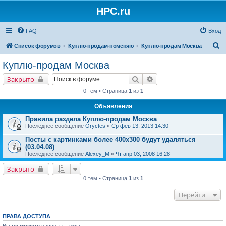
HPC.ru
FAQ
Вход
П
Список форумов
Куплю-продам-поменяю
Куплю-продам Москва
о
Куплю-продам Москва
и
Поиск
Расширенный поиск
Закрыто
с
0 тем • Страница
1
из
1
к
Объявления
Правила раздела Куплю-продам Москва
Последнее сообщение
Oryctes
«
Ср фев 13, 2013 14:30
Посты с картинками более 400х300 будут удаляться
(03.04.08)
Последнее сообщение
Alexey_M
«
Чт апр 03, 2008 16:28
Закрыто
0 тем • Страница
1
из
1
Перейти
ПРАВА ДОСТУПА