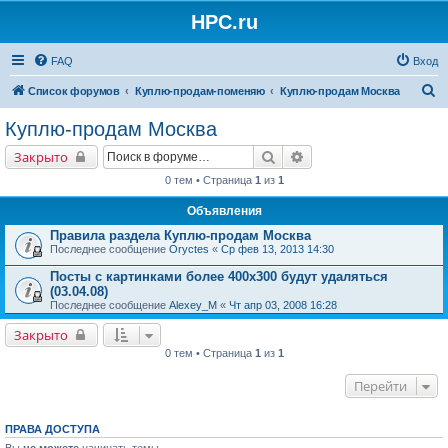
HPC.ru
FAQ
Вход
П
Список форумов
Куплю-продам-поменяю
Куплю-продам Москва
о
Куплю-продам Москва
и
Поиск
Расширенный поиск
Закрыто
с
0 тем • Страница
1
из
1
к
Объявления
Правила раздела Куплю-продам Москва
Последнее сообщение
Oryctes
«
Ср фев 13, 2013 14:30
Посты с картинками более 400х300 будут удаляться
(03.04.08)
Последнее сообщение
Alexey_M
«
Чт апр 03, 2008 16:28
Закрыто
0 тем • Страница
1
из
1
Перейти
ПРАВА ДОСТУПА