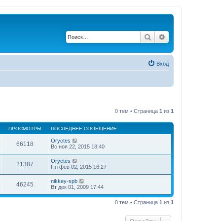
Поиск
Расширенный по
Вход
0 тем • Страница
1
из
1
ПРОСМОТРЫ
ПОСЛЕДНЕЕ СООБЩЕНИЕ
Oryctes
66118
Вс ноя 22, 2015 18:40
Oryctes
21387
Пн фев 02, 2015 16:27
nikkey-spb
46245
Вт дек 01, 2009 17:44
0 тем • Страница
1
из
1