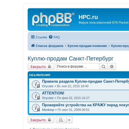
HPC.ru
Форум пользователей КПК Pocket
Ссылки
FAQ
Список форумов
Куплю-продам-поменяю
Куплю-про
Куплю-продам Санкт-Петербург
Поиск
Расшир
Закрыто
ОБЪЯВЛЕНИЯ
Правила раздела Куплю-продам Санкт-Петерб
Oryctes
» Вс ноя 22, 2015 18:40
ATTENTION!
Oryctes
» Пн фев 02, 2015 16:27
Проверяйте устройства на КРАЖУ перед покуп
Monktsp
» Пт июл 31, 2009 00:51
Закрыто