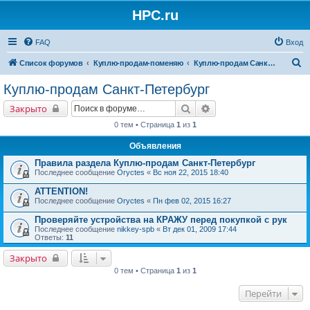
HPC.ru
FAQ
Вход
П
Список форумов
Куплю-продам-поменяю
Куплю-продам Санкт-Петербург
о
Куплю-продам Санкт-Петербург
и
Поиск
Расширенный поиск
Закрыто
с
0 тем • Страница
1
из
1
к
Объявления
Правила раздела Куплю-продам Санкт-Петербург
Последнее сообщение
Oryctes
«
Вс ноя 22, 2015 18:40
ATTENTION!
Последнее сообщение
Oryctes
«
Пн фев 02, 2015 16:27
Проверяйте устройства на КРАЖУ перед покупкой с рук
Последнее сообщение
nikkey-spb
«
Вт дек 01, 2009 17:44
Ответы:
11
Закрыто
0 тем • Страница
1
из
1
Перейти