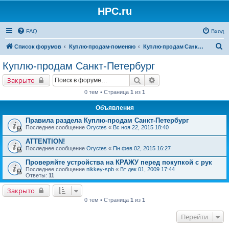
HPC.ru
FAQ
Вход
П
Список форумов
Куплю-продам-поменяю
Куплю-продам Санкт-Петербург
о
Куплю-продам Санкт-Петербург
и
Поиск
Расширенный поиск
Закрыто
с
0 тем • Страница
1
из
1
к
Объявления
Правила раздела Куплю-продам Санкт-Петербург
Последнее сообщение
Oryctes
«
Вс ноя 22, 2015 18:40
ATTENTION!
Последнее сообщение
Oryctes
«
Пн фев 02, 2015 16:27
Проверяйте устройства на КРАЖУ перед покупкой с рук
Последнее сообщение
nikkey-spb
«
Вт дек 01, 2009 17:44
Ответы:
11
Закрыто
0 тем • Страница
1
из
1
Перейти