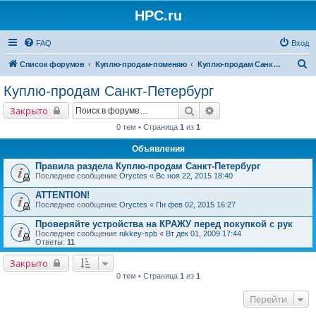
HPC.ru
FAQ
Вход
П
Список форумов
Куплю-продам-поменяю
Куплю-продам Санкт-Петербург
о
Куплю-продам Санкт-Петербург
и
Поиск
Расширенный поиск
Закрыто
с
0 тем • Страница
1
из
1
к
Объявления
Правила раздела Куплю-продам Санкт-Петербург
Последнее сообщение
Oryctes
«
Вс ноя 22, 2015 18:40
ATTENTION!
Последнее сообщение
Oryctes
«
Пн фев 02, 2015 16:27
Проверяйте устройства на КРАЖУ перед покупкой с рук
Последнее сообщение
nikkey-spb
«
Вт дек 01, 2009 17:44
Ответы:
11
Закрыто
0 тем • Страница
1
из
1
Перейти