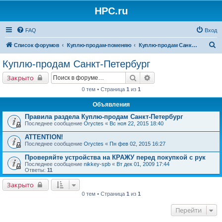
HPC.ru
FAQ
Вход
П
Список форумов
Куплю-продам-поменяю
Куплю-продам Санкт-Петербург
о
Куплю-продам Санкт-Петербург
и
Поиск
Расширенный поиск
Закрыто
с
0 тем • Страница
1
из
1
к
Объявления
Правила раздела Куплю-продам Санкт-Петербург
Последнее сообщение
Oryctes
«
Вс ноя 22, 2015 18:40
ATTENTION!
Последнее сообщение
Oryctes
«
Пн фев 02, 2015 16:27
Проверяйте устройства на КРАЖУ перед покупкой с рук
Последнее сообщение
nikkey-spb
«
Вт дек 01, 2009 17:44
Ответы:
11
Закрыто
0 тем • Страница
1
из
1
Перейти