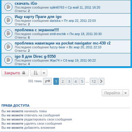
скачать iGo
Последнее сообщение
splint6763
«
Ср май 11, 2011 16:20
Ответы:
2
Ищу карту Праги для igo
Последнее сообщение
dariska
«
Пт апр 22, 2011 22:03
Ответы:
2
проблема с экраном!!!!
Последнее сообщение
emil-enchik
«
Пн апр 18, 2011 20:30
Ответы:
6
проблема навигации на pocket navigator mc-430 r2
Последнее сообщение
fuzzy-bear
«
Вс мар 20, 2011 22:10
Ответы:
2
igo 8 для Direc g-9350
Последнее сообщение
Жак74
«
Сб мар 19, 2011 00:22
Ответы:
4
Закрыто
Страница
1
из
12
1
2
3
4
5
12
След.
331 тема
…
Перейти
ПРАВА ДОСТУПА
Вы
не можете
начинать темы
Вы
не можете
отвечать на сообщения
Вы
не можете
редактировать свои сообщения
Вы
не можете
удалять свои сообщения
Вы
не можете
добавлять вложения