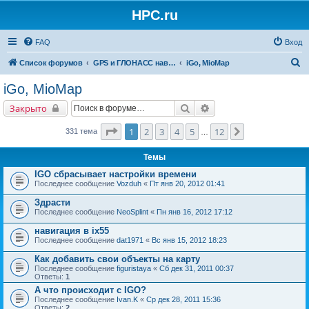
HPC.ru
FAQ
Вход
П
Список форумов
GPS и ГЛОНАСС навигация и оборудование для навигации
iGo, MioMap
о
iGo, MioMap
и
Поиск
Расширенный поиск
Закрыто
с
к
Страница
1
из
12
1
2
3
4
5
12
След.
331 тема
…
Темы
IGO сбрасывает настройки времени
Последнее сообщение
Vozduh
«
Пт янв 20, 2012 01:41
Здрасти
Последнее сообщение
NeoSplint
«
Пн янв 16, 2012 17:12
навигация в ix55
Последнее сообщение
dat1971
«
Вс янв 15, 2012 18:23
Как добавить свои объекты на карту
Последнее сообщение
figuristaya
«
Сб дек 31, 2011 00:37
Ответы:
1
А что происходит с IGO?
Последнее сообщение
Ivan.K
«
Ср дек 28, 2011 15:36
Ответы:
2