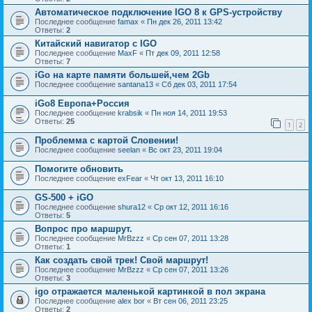
Автоматическое подключение IGO 8 к GPS-устройству
Последнее сообщение
famax
«
Пн дек 26, 2011 13:42
Ответы:
2
Китайский навигатор с IGO
Последнее сообщение
MaxF
«
Пт дек 09, 2011 12:58
Ответы:
7
iGo на карте памяти большей,чем 2Gb
Последнее сообщение
santana13
«
Сб дек 03, 2011 17:54
iGo8 Европа+Россия
Последнее сообщение
krabsik
«
Пн ноя 14, 2011 19:53
Ответы:
25
1
2
Проблемма с картой Словении!
Последнее сообщение
seelan
«
Вс окт 23, 2011 19:04
Помогите обновить
Последнее сообщение
exFear
«
Чт окт 13, 2011 16:10
GS-500 + iGO
Последнее сообщение
shura12
«
Ср окт 12, 2011 16:16
Ответы:
5
Вопрос про маршрут.
Последнее сообщение
MrBzzz
«
Ср сен 07, 2011 13:28
Ответы:
1
Как создать свой трек! Свой маршрут!
Последнее сообщение
MrBzzz
«
Ср сен 07, 2011 13:26
Ответы:
3
igo отражается маленькой картинкой в пол экрана
Последнее сообщение
alex bor
«
Вт сен 06, 2011 23:25
Ответы:
2