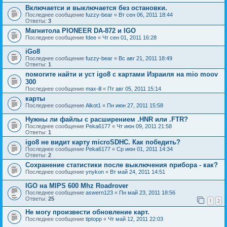
Включаетси и выключается без остановки.
Последнее сообщение
fuzzy-bear
«
Вт сен 06, 2011 18:44
Ответы:
3
Магнитола PIONEER DA-872 и IGO
Последнее сообщение
fdee
«
Чт сен 01, 2011 16:28
iGo8
Последнее сообщение
fuzzy-bear
«
Вс авг 21, 2011 18:49
Ответы:
1
помогите найти и уст igo8 с картами Израиля на mio moov
300
Последнее сообщение
max-ill
«
Пт авг 05, 2011 15:14
карты
Последнее сообщение
Alkot1
«
Пн июн 27, 2011 15:58
Нужны ли файлы с расширением .HNR или .FTR?
Последнее сообщение
Peka6177
«
Чт июн 09, 2011 21:58
Ответы:
1
igo8 не видит карту microSDHC. Как победить?
Последнее сообщение
Peka6177
«
Ср июн 01, 2011 14:34
Ответы:
2
Сохранение статистики после выключения прибора - как?
Последнее сообщение
ynykon
«
Вт май 24, 2011 14:51
IGO на MIPS 600 Mhz Roadrover
Последнее сообщение
aswern123
«
Пн май 23, 2011 18:56
Ответы:
25
1
2
Не могу произвести обновление карт.
Последнее сообщение
tiptopp
«
Чт май 12, 2011 22:03