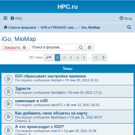
HPC.ru
FAQ
Вход
П
Список форумов
GPS и ГЛОНАСС навигация и оборудование для навигации
iGo, MioMap
о
iGo, MioMap
и
Поиск
Расширенный поиск
Закрыто
с
к
Страница
1
из
12
1
2
3
4
5
12
След.
331 тема
…
Темы
IGO сбрасывает настройки времени
Последнее сообщение
Vozduh
«
Пт янв 20, 2012 01:41
Здрасти
Последнее сообщение
NeoSplint
«
Пн янв 16, 2012 17:12
навигация в ix55
Последнее сообщение
dat1971
«
Вс янв 15, 2012 18:23
Как добавить свои объекты на карту
Последнее сообщение
figuristaya
«
Сб дек 31, 2011 00:37
Ответы:
1
А что происходит с IGO?
Последнее сообщение
Ivan.K
«
Ср дек 28, 2011 15:36
Ответы:
2