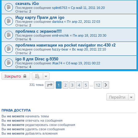
скачать iGo
Последнее сообщение
splint6763
«
Ср май 11, 2011 16:20
Ответы:
2
Ищу карту Праги для igo
Последнее сообщение
dariska
«
Пт апр 22, 2011 22:03
Ответы:
2
проблема с экраном!!!!
Последнее сообщение
emil-enchik
«
Пн апр 18, 2011 20:30
Ответы:
6
проблема навигации на pocket navigator mc-430 r2
Последнее сообщение
fuzzy-bear
«
Вс мар 20, 2011 22:10
Ответы:
2
igo 8 для Direc g-9350
Последнее сообщение
Жак74
«
Сб мар 19, 2011 00:22
Ответы:
4
Закрыто
Страница
1
из
12
1
2
3
4
5
12
След.
331 тема
…
Перейти
ПРАВА ДОСТУПА
Вы
не можете
начинать темы
Вы
не можете
отвечать на сообщения
Вы
не можете
редактировать свои сообщения
Вы
не можете
удалять свои сообщения
Вы
не можете
добавлять вложения