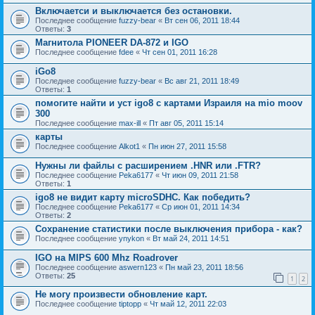
Включаетси и выключается без остановки.
Последнее сообщение
fuzzy-bear
«
Вт сен 06, 2011 18:44
Ответы:
3
Магнитола PIONEER DA-872 и IGO
Последнее сообщение
fdee
«
Чт сен 01, 2011 16:28
iGo8
Последнее сообщение
fuzzy-bear
«
Вс авг 21, 2011 18:49
Ответы:
1
помогите найти и уст igo8 с картами Израиля на mio moov
300
Последнее сообщение
max-ill
«
Пт авг 05, 2011 15:14
карты
Последнее сообщение
Alkot1
«
Пн июн 27, 2011 15:58
Нужны ли файлы с расширением .HNR или .FTR?
Последнее сообщение
Peka6177
«
Чт июн 09, 2011 21:58
Ответы:
1
igo8 не видит карту microSDHC. Как победить?
Последнее сообщение
Peka6177
«
Ср июн 01, 2011 14:34
Ответы:
2
Сохранение статистики после выключения прибора - как?
Последнее сообщение
ynykon
«
Вт май 24, 2011 14:51
IGO на MIPS 600 Mhz Roadrover
Последнее сообщение
aswern123
«
Пн май 23, 2011 18:56
Ответы:
25
1
2
Не могу произвести обновление карт.
Последнее сообщение
tiptopp
«
Чт май 12, 2011 22:03