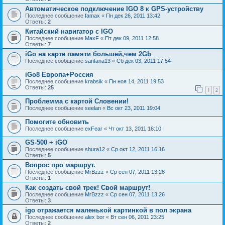
Автоматическое подключение IGO 8 к GPS-устройству
Последнее сообщение
famax
«
Пн дек 26, 2011 13:42
Ответы:
2
Китайский навигатор с IGO
Последнее сообщение
MaxF
«
Пт дек 09, 2011 12:58
Ответы:
7
iGo на карте памяти большей,чем 2Gb
Последнее сообщение
santana13
«
Сб дек 03, 2011 17:54
iGo8 Европа+Россия
Последнее сообщение
krabsik
«
Пн ноя 14, 2011 19:53
Ответы:
25
1
2
Проблемма с картой Словении!
Последнее сообщение
seelan
«
Вс окт 23, 2011 19:04
Помогите обновить
Последнее сообщение
exFear
«
Чт окт 13, 2011 16:10
GS-500 + iGO
Последнее сообщение
shura12
«
Ср окт 12, 2011 16:16
Ответы:
5
Вопрос про маршрут.
Последнее сообщение
MrBzzz
«
Ср сен 07, 2011 13:28
Ответы:
1
Как создать свой трек! Свой маршрут!
Последнее сообщение
MrBzzz
«
Ср сен 07, 2011 13:26
Ответы:
3
igo отражается маленькой картинкой в пол экрана
Последнее сообщение
alex bor
«
Вт сен 06, 2011 23:25
Ответы:
2