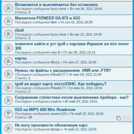
Включаетси и выключается без остановки.
Последнее сообщение
fuzzy-bear
«
Вт сен 06, 2011 18:44
Ответы:
3
Магнитола PIONEER DA-872 и IGO
Последнее сообщение
fdee
«
Чт сен 01, 2011 16:28
iGo8
Последнее сообщение
fuzzy-bear
«
Вс авг 21, 2011 18:49
Ответы:
1
помогите найти и уст igo8 с картами Израиля на mio moov
300
Последнее сообщение
max-ill
«
Пт авг 05, 2011 15:14
карты
Последнее сообщение
Alkot1
«
Пн июн 27, 2011 15:58
Нужны ли файлы с расширением .HNR или .FTR?
Последнее сообщение
Peka6177
«
Чт июн 09, 2011 21:58
Ответы:
1
igo8 не видит карту microSDHC. Как победить?
Последнее сообщение
Peka6177
«
Ср июн 01, 2011 14:34
Ответы:
2
Сохранение статистики после выключения прибора - как?
Последнее сообщение
ynykon
«
Вт май 24, 2011 14:51
IGO на MIPS 600 Mhz Roadrover
Последнее сообщение
aswern123
«
Пн май 23, 2011 18:56
Ответы:
25
1
2
Не могу произвести обновление карт.
Последнее сообщение
tiptopp
«
Чт май 12, 2011 22:03