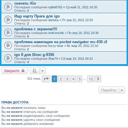
скачать iGo
Последнее сообщение
splint6763
«
Ср май 11, 2011 16:20
Ответы:
2
Ищу карту Праги для igo
Последнее сообщение
dariska
«
Пт апр 22, 2011 22:03
Ответы:
2
проблема с экраном!!!!
Последнее сообщение
emil-enchik
«
Пн апр 18, 2011 20:30
Ответы:
6
проблема навигации на pocket navigator mc-430 r2
Последнее сообщение
fuzzy-bear
«
Вс мар 20, 2011 22:10
Ответы:
2
igo 8 для Direc g-9350
Последнее сообщение
Жак74
«
Сб мар 19, 2011 00:22
Ответы:
4
Закрыто
Страница
1
из
12
1
2
3
4
5
12
След.
331 тема
…
Перейти
ПРАВА ДОСТУПА
Вы
не можете
начинать темы
Вы
не можете
отвечать на сообщения
Вы
не можете
редактировать свои сообщения
Вы
не можете
удалять свои сообщения
Вы
не можете
добавлять вложения