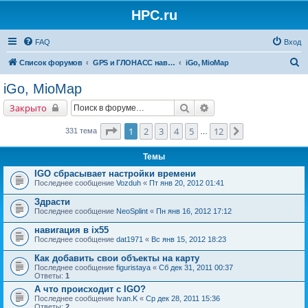
HPC.ru
FAQ
Вход
П
Список форумов
GPS и ГЛОНАСС навигация и оборудование для навигации
iGo, MioMap
о
iGo, MioMap
и
Поиск
Расширенный поиск
Закрыто
с
к
Страница
1
из
12
1
2
3
4
5
12
След.
331 тема
…
Темы
IGO сбрасывает настройки времени
Последнее сообщение
Vozduh
«
Пт янв 20, 2012 01:41
Здрасти
Последнее сообщение
NeoSplint
«
Пн янв 16, 2012 17:12
навигация в ix55
Последнее сообщение
dat1971
«
Вс янв 15, 2012 18:23
Как добавить свои объекты на карту
Последнее сообщение
figuristaya
«
Сб дек 31, 2011 00:37
Ответы:
1
А что происходит с IGO?
Последнее сообщение
Ivan.K
«
Ср дек 28, 2011 15:36
Ответы:
2