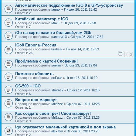
Автоматическое подключение IGO 8 к GPS-устройству
Последнее сообщение
famax
«
Пн дек 26, 2011 13:42
Ответы:
2
Китайский навигатор с IGO
Последнее сообщение
MaxF
«
Пт дек 09, 2011 12:58
Ответы:
7
iGo на карте памяти большей,чем 2Gb
Последнее сообщение
santana13
«
Сб дек 03, 2011 17:54
iGo8 Европа+Россия
Последнее сообщение
krabsik
«
Пн ноя 14, 2011 19:53
Ответы:
25
1
2
Проблемма с картой Словении!
Последнее сообщение
seelan
«
Вс окт 23, 2011 19:04
Помогите обновить
Последнее сообщение
exFear
«
Чт окт 13, 2011 16:10
GS-500 + iGO
Последнее сообщение
shura12
«
Ср окт 12, 2011 16:16
Ответы:
5
Вопрос про маршрут.
Последнее сообщение
MrBzzz
«
Ср сен 07, 2011 13:28
Ответы:
1
Как создать свой трек! Свой маршрут!
Последнее сообщение
MrBzzz
«
Ср сен 07, 2011 13:26
Ответы:
3
igo отражается маленькой картинкой в пол экрана
Последнее сообщение
alex bor
«
Вт сен 06, 2011 23:25
Ответы:
2