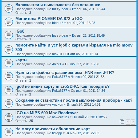
Включаетси и выключается без остановки.
Последнее сообщение
fuzzy-bear
«
Вт сен 06, 2011 18:44
Ответы:
3
Магнитола PIONEER DA-872 и IGO
Последнее сообщение
fdee
«
Чт сен 01, 2011 16:28
iGo8
Последнее сообщение
fuzzy-bear
«
Вс авг 21, 2011 18:49
Ответы:
1
помогите найти и уст igo8 с картами Израиля на mio moov
300
Последнее сообщение
max-ill
«
Пт авг 05, 2011 15:14
карты
Последнее сообщение
Alkot1
«
Пн июн 27, 2011 15:58
Нужны ли файлы с расширением .HNR или .FTR?
Последнее сообщение
Peka6177
«
Чт июн 09, 2011 21:58
Ответы:
1
igo8 не видит карту microSDHC. Как победить?
Последнее сообщение
Peka6177
«
Ср июн 01, 2011 14:34
Ответы:
2
Сохранение статистики после выключения прибора - как?
Последнее сообщение
ynykon
«
Вт май 24, 2011 14:51
IGO на MIPS 600 Mhz Roadrover
Последнее сообщение
aswern123
«
Пн май 23, 2011 18:56
Ответы:
25
1
2
Не могу произвести обновление карт.
Последнее сообщение
tiptopp
«
Чт май 12, 2011 22:03