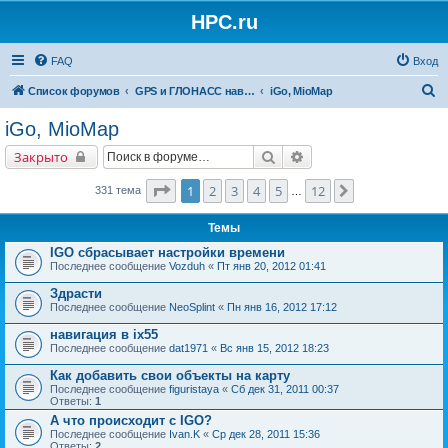
HPC.ru
FAQ
Вход
П
Список форумов
GPS и ГЛОНАСС навигация и оборудование для навигации
iGo, MioMap
о
iGo, MioMap
и
Поиск
Расширенный поиск
Закрыто
с
к
Страница
1
из
12
1
2
3
4
5
12
След.
331 тема
…
Темы
IGO сбрасывает настройки времени
Последнее сообщение
Vozduh
«
Пт янв 20, 2012 01:41
Здрасти
Последнее сообщение
NeoSplint
«
Пн янв 16, 2012 17:12
навигация в ix55
Последнее сообщение
dat1971
«
Вс янв 15, 2012 18:23
Как добавить свои объекты на карту
Последнее сообщение
figuristaya
«
Сб дек 31, 2011 00:37
Ответы:
1
А что происходит с IGO?
Последнее сообщение
Ivan.K
«
Ср дек 28, 2011 15:36
Ответы:
2