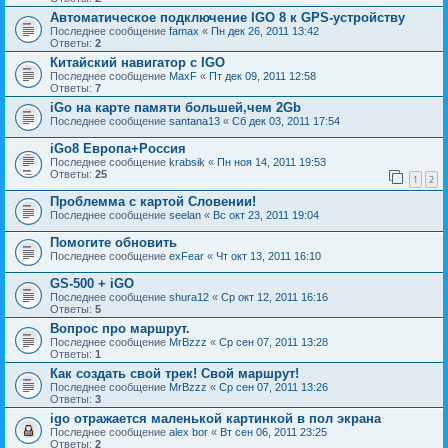
Автоматическое подключение IGO 8 к GPS-устройству
Последнее сообщение
famax
«
Пн дек 26, 2011 13:42
Ответы:
2
Китайский навигатор с IGO
Последнее сообщение
MaxF
«
Пт дек 09, 2011 12:58
Ответы:
7
iGo на карте памяти большей,чем 2Gb
Последнее сообщение
santana13
«
Сб дек 03, 2011 17:54
iGo8 Европа+Россия
Последнее сообщение
krabsik
«
Пн ноя 14, 2011 19:53
Ответы:
25
1
2
Проблемма с картой Словении!
Последнее сообщение
seelan
«
Вс окт 23, 2011 19:04
Помогите обновить
Последнее сообщение
exFear
«
Чт окт 13, 2011 16:10
GS-500 + iGO
Последнее сообщение
shura12
«
Ср окт 12, 2011 16:16
Ответы:
5
Вопрос про маршрут.
Последнее сообщение
MrBzzz
«
Ср сен 07, 2011 13:28
Ответы:
1
Как создать свой трек! Свой маршрут!
Последнее сообщение
MrBzzz
«
Ср сен 07, 2011 13:26
Ответы:
3
igo отражается маленькой картинкой в пол экрана
Последнее сообщение
alex bor
«
Вт сен 06, 2011 23:25
Ответы:
2