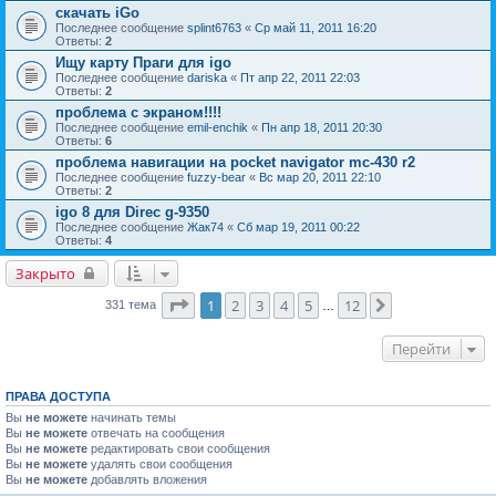
скачать iGo
Последнее сообщение
splint6763
«
Ср май 11, 2011 16:20
Ответы:
2
Ищу карту Праги для igo
Последнее сообщение
dariska
«
Пт апр 22, 2011 22:03
Ответы:
2
проблема с экраном!!!!
Последнее сообщение
emil-enchik
«
Пн апр 18, 2011 20:30
Ответы:
6
проблема навигации на pocket navigator mc-430 r2
Последнее сообщение
fuzzy-bear
«
Вс мар 20, 2011 22:10
Ответы:
2
igo 8 для Direc g-9350
Последнее сообщение
Жак74
«
Сб мар 19, 2011 00:22
Ответы:
4
Закрыто
Страница
1
из
12
1
2
3
4
5
12
След.
331 тема
…
Перейти
ПРАВА ДОСТУПА
Вы
не можете
начинать темы
Вы
не можете
отвечать на сообщения
Вы
не можете
редактировать свои сообщения
Вы
не можете
удалять свои сообщения
Вы
не можете
добавлять вложения