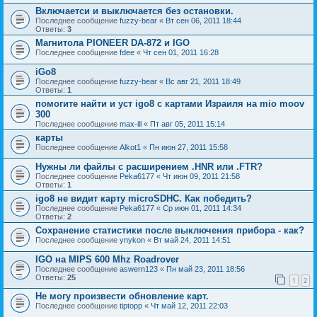
Включаетси и выключается без остановки.
Последнее сообщение
fuzzy-bear
«
Вт сен 06, 2011 18:44
Ответы:
3
Магнитола PIONEER DA-872 и IGO
Последнее сообщение
fdee
«
Чт сен 01, 2011 16:28
iGo8
Последнее сообщение
fuzzy-bear
«
Вс авг 21, 2011 18:49
Ответы:
1
помогите найти и уст igo8 с картами Израиля на mio moov
300
Последнее сообщение
max-ill
«
Пт авг 05, 2011 15:14
карты
Последнее сообщение
Alkot1
«
Пн июн 27, 2011 15:58
Нужны ли файлы с расширением .HNR или .FTR?
Последнее сообщение
Peka6177
«
Чт июн 09, 2011 21:58
Ответы:
1
igo8 не видит карту microSDHC. Как победить?
Последнее сообщение
Peka6177
«
Ср июн 01, 2011 14:34
Ответы:
2
Сохранение статистики после выключения прибора - как?
Последнее сообщение
ynykon
«
Вт май 24, 2011 14:51
IGO на MIPS 600 Mhz Roadrover
Последнее сообщение
aswern123
«
Пн май 23, 2011 18:56
Ответы:
25
1
2
Не могу произвести обновление карт.
Последнее сообщение
tiptopp
«
Чт май 12, 2011 22:03