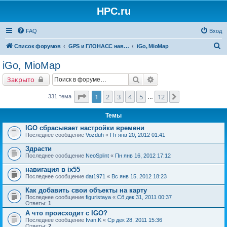
HPC.ru
FAQ
Вход
П
Список форумов
GPS и ГЛОНАСС навигация и оборудование для навигации
iGo, MioMap
о
iGo, MioMap
и
Поиск
Расширенный поиск
Закрыто
с
к
Страница
1
из
12
1
2
3
4
5
12
След.
331 тема
…
Темы
IGO сбрасывает настройки времени
Последнее сообщение
Vozduh
«
Пт янв 20, 2012 01:41
Здрасти
Последнее сообщение
NeoSplint
«
Пн янв 16, 2012 17:12
навигация в ix55
Последнее сообщение
dat1971
«
Вс янв 15, 2012 18:23
Как добавить свои объекты на карту
Последнее сообщение
figuristaya
«
Сб дек 31, 2011 00:37
Ответы:
1
А что происходит с IGO?
Последнее сообщение
Ivan.K
«
Ср дек 28, 2011 15:36
Ответы:
2