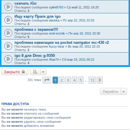
скачать iGo
Последнее сообщение
splint6763
«
Ср май 11, 2011 16:20
Ответы:
2
Ищу карту Праги для igo
Последнее сообщение
dariska
«
Пт апр 22, 2011 22:03
Ответы:
2
проблема с экраном!!!!
Последнее сообщение
emil-enchik
«
Пн апр 18, 2011 20:30
Ответы:
6
проблема навигации на pocket navigator mc-430 r2
Последнее сообщение
fuzzy-bear
«
Вс мар 20, 2011 22:10
Ответы:
2
igo 8 для Direc g-9350
Последнее сообщение
Жак74
«
Сб мар 19, 2011 00:22
Ответы:
4
Закрыто
Страница
1
из
12
1
2
3
4
5
12
След.
331 тема
…
Перейти
ПРАВА ДОСТУПА
Вы
не можете
начинать темы
Вы
не можете
отвечать на сообщения
Вы
не можете
редактировать свои сообщения
Вы
не можете
удалять свои сообщения
Вы
не можете
добавлять вложения