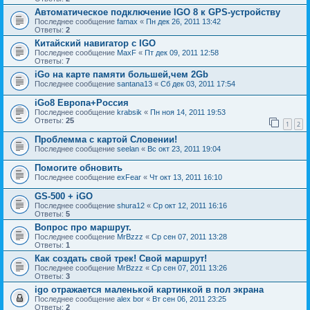
Автоматическое подключение IGO 8 к GPS-устройству
Последнее сообщение
famax
«
Пн дек 26, 2011 13:42
Ответы:
2
Китайский навигатор с IGO
Последнее сообщение
MaxF
«
Пт дек 09, 2011 12:58
Ответы:
7
iGo на карте памяти большей,чем 2Gb
Последнее сообщение
santana13
«
Сб дек 03, 2011 17:54
iGo8 Европа+Россия
Последнее сообщение
krabsik
«
Пн ноя 14, 2011 19:53
Ответы:
25
1
2
Проблемма с картой Словении!
Последнее сообщение
seelan
«
Вс окт 23, 2011 19:04
Помогите обновить
Последнее сообщение
exFear
«
Чт окт 13, 2011 16:10
GS-500 + iGO
Последнее сообщение
shura12
«
Ср окт 12, 2011 16:16
Ответы:
5
Вопрос про маршрут.
Последнее сообщение
MrBzzz
«
Ср сен 07, 2011 13:28
Ответы:
1
Как создать свой трек! Свой маршрут!
Последнее сообщение
MrBzzz
«
Ср сен 07, 2011 13:26
Ответы:
3
igo отражается маленькой картинкой в пол экрана
Последнее сообщение
alex bor
«
Вт сен 06, 2011 23:25
Ответы:
2