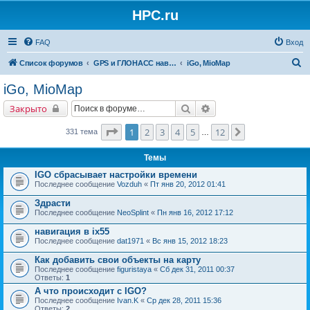
HPC.ru
FAQ
Вход
П
Список форумов
GPS и ГЛОНАСС навигация и оборудование для навигации
iGo, MioMap
о
iGo, MioMap
и
Поиск
Расширенный поиск
Закрыто
с
к
Страница
1
из
12
1
2
3
4
5
12
След.
331 тема
…
Темы
IGO сбрасывает настройки времени
Последнее сообщение
Vozduh
«
Пт янв 20, 2012 01:41
Здрасти
Последнее сообщение
NeoSplint
«
Пн янв 16, 2012 17:12
навигация в ix55
Последнее сообщение
dat1971
«
Вс янв 15, 2012 18:23
Как добавить свои объекты на карту
Последнее сообщение
figuristaya
«
Сб дек 31, 2011 00:37
Ответы:
1
А что происходит с IGO?
Последнее сообщение
Ivan.K
«
Ср дек 28, 2011 15:36
Ответы:
2