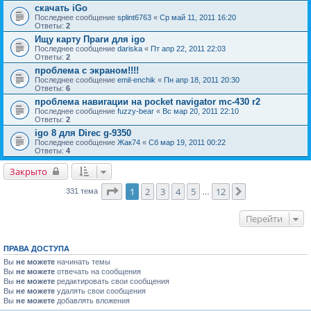
скачать iGo
Последнее сообщение
splint6763
«
Ср май 11, 2011 16:20
Ответы:
2
Ищу карту Праги для igo
Последнее сообщение
dariska
«
Пт апр 22, 2011 22:03
Ответы:
2
проблема с экраном!!!!
Последнее сообщение
emil-enchik
«
Пн апр 18, 2011 20:30
Ответы:
6
проблема навигации на pocket navigator mc-430 r2
Последнее сообщение
fuzzy-bear
«
Вс мар 20, 2011 22:10
Ответы:
2
igo 8 для Direc g-9350
Последнее сообщение
Жак74
«
Сб мар 19, 2011 00:22
Ответы:
4
Закрыто
Страница
1
из
12
1
2
3
4
5
12
След.
331 тема
…
Перейти
ПРАВА ДОСТУПА
Вы
не можете
начинать темы
Вы
не можете
отвечать на сообщения
Вы
не можете
редактировать свои сообщения
Вы
не можете
удалять свои сообщения
Вы
не можете
добавлять вложения