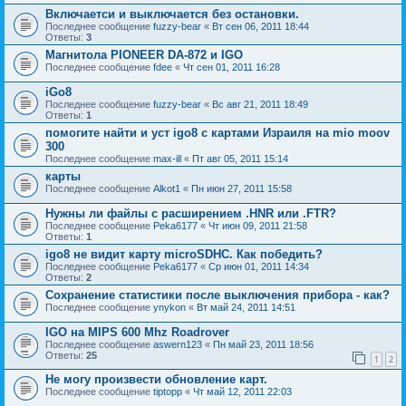
Включаетси и выключается без остановки.
Последнее сообщение
fuzzy-bear
«
Вт сен 06, 2011 18:44
Ответы:
3
Магнитола PIONEER DA-872 и IGO
Последнее сообщение
fdee
«
Чт сен 01, 2011 16:28
iGo8
Последнее сообщение
fuzzy-bear
«
Вс авг 21, 2011 18:49
Ответы:
1
помогите найти и уст igo8 с картами Израиля на mio moov
300
Последнее сообщение
max-ill
«
Пт авг 05, 2011 15:14
карты
Последнее сообщение
Alkot1
«
Пн июн 27, 2011 15:58
Нужны ли файлы с расширением .HNR или .FTR?
Последнее сообщение
Peka6177
«
Чт июн 09, 2011 21:58
Ответы:
1
igo8 не видит карту microSDHC. Как победить?
Последнее сообщение
Peka6177
«
Ср июн 01, 2011 14:34
Ответы:
2
Сохранение статистики после выключения прибора - как?
Последнее сообщение
ynykon
«
Вт май 24, 2011 14:51
IGO на MIPS 600 Mhz Roadrover
Последнее сообщение
aswern123
«
Пн май 23, 2011 18:56
Ответы:
25
1
2
Не могу произвести обновление карт.
Последнее сообщение
tiptopp
«
Чт май 12, 2011 22:03