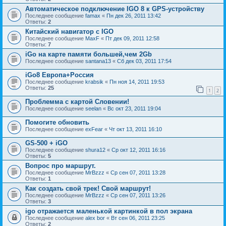
Автоматическое подключение IGO 8 к GPS-устройству
Последнее сообщение
famax
«
Пн дек 26, 2011 13:42
Ответы:
2
Китайский навигатор с IGO
Последнее сообщение
MaxF
«
Пт дек 09, 2011 12:58
Ответы:
7
iGo на карте памяти большей,чем 2Gb
Последнее сообщение
santana13
«
Сб дек 03, 2011 17:54
iGo8 Европа+Россия
Последнее сообщение
krabsik
«
Пн ноя 14, 2011 19:53
Ответы:
25
1
2
Проблемма с картой Словении!
Последнее сообщение
seelan
«
Вс окт 23, 2011 19:04
Помогите обновить
Последнее сообщение
exFear
«
Чт окт 13, 2011 16:10
GS-500 + iGO
Последнее сообщение
shura12
«
Ср окт 12, 2011 16:16
Ответы:
5
Вопрос про маршрут.
Последнее сообщение
MrBzzz
«
Ср сен 07, 2011 13:28
Ответы:
1
Как создать свой трек! Свой маршрут!
Последнее сообщение
MrBzzz
«
Ср сен 07, 2011 13:26
Ответы:
3
igo отражается маленькой картинкой в пол экрана
Последнее сообщение
alex bor
«
Вт сен 06, 2011 23:25
Ответы:
2