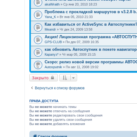
akaWraith
» Ср янв 20, 2010 18:23
Проблема с прокладкой маршрутов в v3.2.8 b.
Yana_K
» Вт янв 05, 2010 21:33
Как избавиться от ActiveSync в Автоспутнике
Meandr
» Чт дек 24, 2009 13:58
Акция! Лицензионная программа «АВТОСПУТН
GPS-CLUB
» Пн дек 07, 2009 16:35
как обновить Автоспутник в покете навигато
Карапуз*
» Чт мар 05, 2009 15:15
Скоро: релиз новой версии программы АВТ
Autosputnik
» Пн авг 11, 2008 19:02
Закрыто
Вернуться к списку форумов
ПРАВА ДОСТУПА
Вы
не можете
начинать темы
Вы
не можете
отвечать на сообщения
Вы
не можете
редактировать свои сообщения
Вы
не можете
удалять свои сообщения
Вы
не можете
добавлять вложения
Список форумов