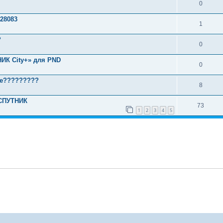
0
28083
1
?
0
ИК City+» для PND
0
ре?????????
8
ОСПУТНИК
73
1
2
3
4
5