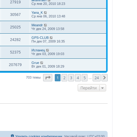
27919
Ср янв 20, 2010 18:23
Yana_K
30567
Ср янв 06, 2010 13:48
Meandr
25025
Чт дек 24, 2009 13:58
GPS-CLUB
24282
Пн дек 07, 2009 16:35
Испанец
52375
Чт дек 03, 2009 19:03
Grue
207679
Вт дек 01, 2009 18:29
Страница
1
из
24
1
2
3
4
5
24
След.
703 темы
…
Перейти
Удалить cookies конференции
Часовой пояс:
UTC+03:00