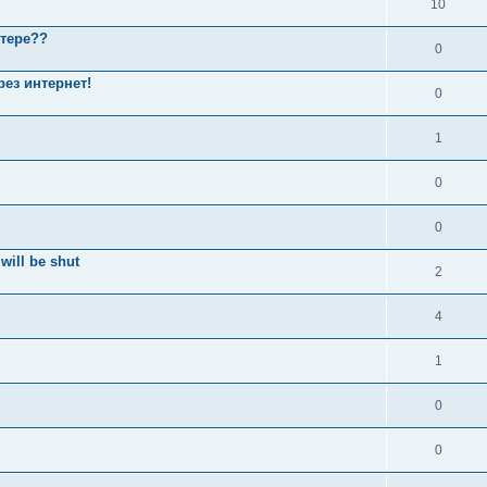
10
итере??
0
ез интернет!
0
1
0
0
will be shut
2
4
1
0
0