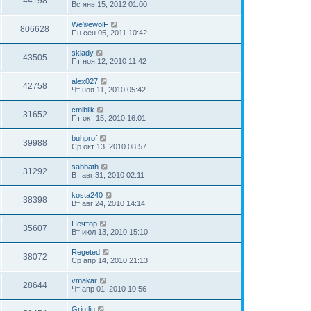
44198
Вс янв 15, 2012 01:00
We®ewolF
806628
Пн сен 05, 2011 10:42
sklady
43505
Пт ноя 12, 2010 11:42
alex027
42758
Чт ноя 11, 2010 05:42
cmiblik
31652
Пт окт 15, 2010 16:01
buhprof
39988
Ср окт 13, 2010 08:57
sabbath
31292
Вт авг 31, 2010 02:11
kosta240
38398
Вт авг 24, 2010 14:14
Печтор
35607
Вт июл 13, 2010 15:10
Regeted
38072
Ср апр 14, 2010 21:13
vmakar
28644
Чт апр 01, 2010 10:56
GrigIlin