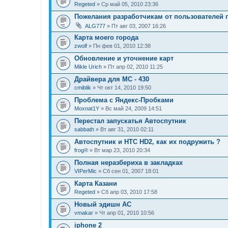
Regeted
» Ср май 05, 2010 23:36
Пожелания разработчикам от пользователей
ALG777
» Пт авг 03, 2007 16:26
Карта моего города
zwolf
» Пн фев 01, 2010 12:38
Обновление и уточнение карт
Mikle Urich
» Пт апр 02, 2010 11:25
Драйвера для МС - 430
cmiblik
» Чт окт 14, 2010 19:50
Проблема с Яндекс-Пробками
Moxnat1Y
» Вс май 24, 2009 14:51
Перестал запускатья Автоспутник
sabbath
» Вт авг 31, 2010 02:11
Автоспутник и HTC HD2, как их подружить ?
frog®
» Вт мар 23, 2010 20:34
Полная неразбериха в закладках
VIPerMic
» Сб сен 01, 2007 18:01
Карта Казани
Regeted
» Сб апр 03, 2010 17:58
Новый эдишн АС
vmakar
» Чт апр 01, 2010 10:56
iphone 2