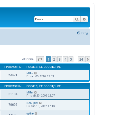
Поиск
Расширенный по
Вход
Страница
1
из
24
1
2
3
4
5
24
След.
703 темы
…
ПРОСМОТРЫ
ПОСЛЕДНЕЕ СООБЩЕНИЕ
Miffer
63421
Пт окт 05, 2007 17:09
ПРОСМОТРЫ
ПОСЛЕДНЕЕ СООБЩЕНИЕ
Miffer
31184
Пт май 23, 2008 12:07
NeoSplint
79696
Пн янв 16, 2012 17:13
upline