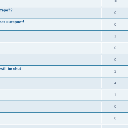
10
итере??
0
ез интернет!
0
1
0
0
will be shut
2
4
1
0
0