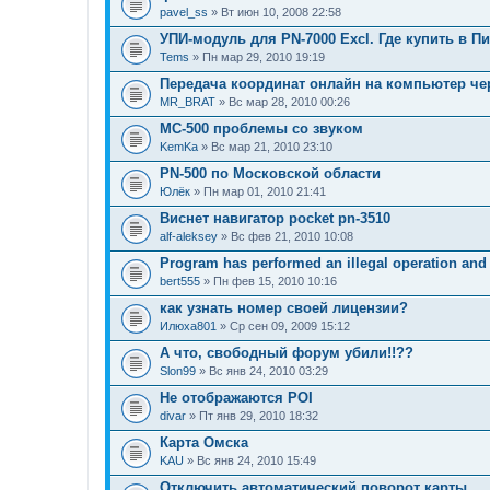
pavel_ss
» Вт июн 10, 2008 22:58
УПИ-модуль для PN-7000 Excl. Где купить в П
Tems
» Пн мар 29, 2010 19:19
Передача координат онлайн на компьютер чер
MR_BRAT
» Вс мар 28, 2010 00:26
MC-500 проблемы со звуком
KemKa
» Вс мар 21, 2010 23:10
PN-500 по Московской области
Юлёк
» Пн мар 01, 2010 21:41
Виснет навигатор pocket pn-3510
alf-aleksey
» Вс фев 21, 2010 10:08
Program has performed an illegal operation and 
bert555
» Пн фев 15, 2010 10:16
как узнать номер своей лицензии?
Илюха801
» Ср сен 09, 2009 15:12
А что, свободный форум убили!!??
Slon99
» Вс янв 24, 2010 03:29
Не отображаются POI
divar
» Пт янв 29, 2010 18:32
Карта Омска
KAU
» Вс янв 24, 2010 15:49
Отключить автоматический поворот карты