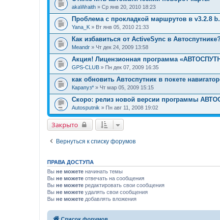
akaWraith
» Ср янв 20, 2010 18:23
Проблема с прокладкой маршрутов в v3.2.8 b.
Yana_K
» Вт янв 05, 2010 21:33
Как избавиться от ActiveSync в Автоспутнике
Meandr
» Чт дек 24, 2009 13:58
Акция! Лицензионная программа «АВТОСПУТН
GPS-CLUB
» Пн дек 07, 2009 16:35
как обновить Автоспутник в покете навигато
Карапуз*
» Чт мар 05, 2009 15:15
Скоро: релиз новой версии программы АВТ
Autosputnik
» Пн авг 11, 2008 19:02
Закрыто
Вернуться к списку форумов
ПРАВА ДОСТУПА
Вы
не можете
начинать темы
Вы
не можете
отвечать на сообщения
Вы
не можете
редактировать свои сообщения
Вы
не можете
удалять свои сообщения
Вы
не можете
добавлять вложения
Список форумов