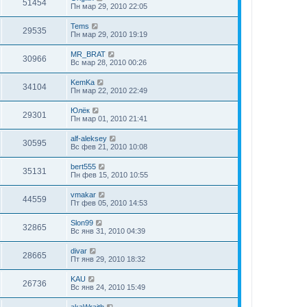
51454
Пн мар 29, 2010 22:05
Tems
29535
Пн мар 29, 2010 19:19
MR_BRAT
30966
Вс мар 28, 2010 00:26
KemKa
34104
Пн мар 22, 2010 22:49
Юлёк
29301
Пн мар 01, 2010 21:41
alf-aleksey
30595
Вс фев 21, 2010 10:08
bert555
35131
Пн фев 15, 2010 10:55
vmakar
44559
Пт фев 05, 2010 14:53
Slon99
32865
Вс янв 31, 2010 04:39
divar
28665
Пт янв 29, 2010 18:32
KAU
26736
Вс янв 24, 2010 15:49
akaWraith