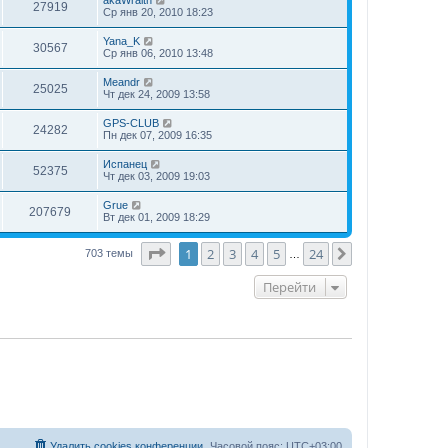
27919
Ср янв 20, 2010 18:23
Yana_K
30567
Ср янв 06, 2010 13:48
Meandr
25025
Чт дек 24, 2009 13:58
GPS-CLUB
24282
Пн дек 07, 2009 16:35
Испанец
52375
Чт дек 03, 2009 19:03
Grue
207679
Вт дек 01, 2009 18:29
Страница
1
из
24
1
2
3
4
5
24
След.
703 темы
…
Перейти
Удалить cookies конференции
Часовой пояс:
UTC+03:00