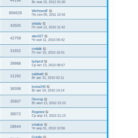
44198
Вс янв 15, 2012 01:00
We®ewolF
806628
Пн сен 05, 2011 10:42
sklady
43505
Пт ноя 12, 2010 11:42
alex027
42758
Чт ноя 11, 2010 05:42
cmiblik
31652
Пт окт 15, 2010 16:01
buhprof
39988
Ср окт 13, 2010 08:57
sabbath
31292
Вт авг 31, 2010 02:11
kosta240
38398
Вт авг 24, 2010 14:14
Печтор
35607
Вт июл 13, 2010 15:10
Regeted
38072
Ср апр 14, 2010 21:13
vmakar
28644
Чт апр 01, 2010 10:56
GrigIlin