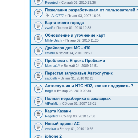
Regeted
» Ср май 05, 2010 23:36
Пожелания разработчикам от пользователей
ALG777
» Пт авг 03, 2007 16:26
Карта моего города
zwolf
» Пн фев 01, 2010 12:38
Обновление и уточнение карт
Mikle Urich
» Пт апр 02, 2010 11:25
Драйвера для МС - 430
cmiblik
» Чт окт 14, 2010 19:50
Проблема с Яндекс-Пробками
Moxnat1Y
» Вс май 24, 2009 14:51
Перестал запускатья Автоспутник
sabbath
» Вт авг 31, 2010 02:11
Автоспутник и HTC HD2, как их подружить ?
frog®
» Вт мар 23, 2010 20:34
Полная неразбериха в закладках
VIPerMic
» Сб сен 01, 2007 18:01
Карта Казани
Regeted
» Сб апр 03, 2010 17:58
Новый эдишн АС
vmakar
» Чт апр 01, 2010 10:56
iphone 2