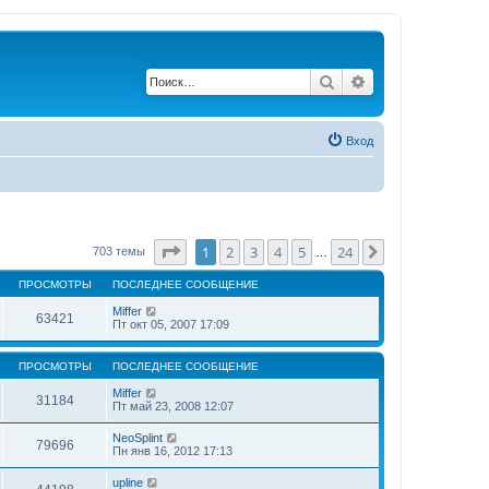
Поиск
Расширенный по
Вход
Страница
1
из
24
1
2
3
4
5
24
След.
703 темы
…
ПРОСМОТРЫ
ПОСЛЕДНЕЕ СООБЩЕНИЕ
Miffer
63421
Пт окт 05, 2007 17:09
ПРОСМОТРЫ
ПОСЛЕДНЕЕ СООБЩЕНИЕ
Miffer
31184
Пт май 23, 2008 12:07
NeoSplint
79696
Пн янв 16, 2012 17:13
upline