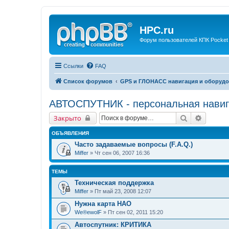
HPC.ru
Форум пользователей КПК Pocket
Ссылки
FAQ
Список форумов
GPS и ГЛОНАСС навигация и оборудо
АВТОСПУТНИК - персональная навиг
Поиск
Расшир
Закрыто
ОБЪЯВЛЕНИЯ
Часто задаваемые вопросы (F.A.Q.)
Miffer
» Чт сен 06, 2007 16:36
ТЕМЫ
Техническая поддержка
Miffer
» Пт май 23, 2008 12:07
Нужна карта НАО
We®ewolF
» Пт сен 02, 2011 15:20
Автоспутник: КРИТИКА