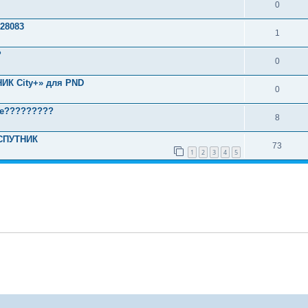
0
28083
1
?
0
ИК City+» для PND
0
ре?????????
8
ОСПУТНИК
73
1
2
3
4
5