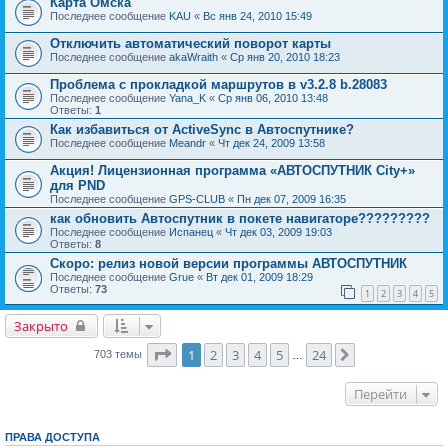
Карта Омска
Последнее сообщение
KAU
«
Вс янв 24, 2010 15:49
Отключить автоматический поворот карты
Последнее сообщение
akaWraith
«
Ср янв 20, 2010 18:23
Проблема с прокладкой маршрутов в v3.2.8 b.28083
Последнее сообщение
Yana_K
«
Ср янв 06, 2010 13:48
Ответы:
1
Как избавиться от ActiveSync в Автоспутнике?
Последнее сообщение
Meandr
«
Чт дек 24, 2009 13:58
Акция! Лицензионная программа «АВТОСПУТНИК City+»
для PND
Последнее сообщение
GPS-CLUB
«
Пн дек 07, 2009 16:35
как обновить Автоспутник в покете навигаторе?????????
Последнее сообщение
Испанец
«
Чт дек 03, 2009 19:03
Ответы:
8
Скоро: релиз новой версии программы АВТОСПУТНИК
Последнее сообщение
Grue
«
Вт дек 01, 2009 18:29
Ответы:
73
1
2
3
4
5
Закрыто
Страница
1
из
24
1
2
3
4
5
24
След.
703 темы
…
Перейти
ПРАВА ДОСТУПА