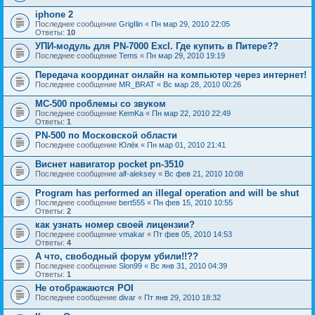
iphone 2
Последнее сообщение
GrigIlin
«
Пн мар 29, 2010 22:05
Ответы:
10
УПИ-модуль для PN-7000 Excl. Где купить в Питере??
Последнее сообщение
Tems
«
Пн мар 29, 2010 19:19
Передача координат онлайн на компьютер через интернет!
Последнее сообщение
MR_BRAT
«
Вс мар 28, 2010 00:26
MC-500 проблемы со звуком
Последнее сообщение
KemKa
«
Пн мар 22, 2010 22:49
Ответы:
1
PN-500 по Московской области
Последнее сообщение
Юлёк
«
Пн мар 01, 2010 21:41
Виснет навигатор pocket pn-3510
Последнее сообщение
alf-aleksey
«
Вс фев 21, 2010 10:08
Program has performed an illegal operation and will be shut
Последнее сообщение
bert555
«
Пн фев 15, 2010 10:55
Ответы:
2
как узнать номер своей лицензии?
Последнее сообщение
vmakar
«
Пт фев 05, 2010 14:53
Ответы:
4
А что, свободный форум убили!!??
Последнее сообщение
Slon99
«
Вс янв 31, 2010 04:39
Ответы:
1
Не отображаются POI
Последнее сообщение
divar
«
Пт янв 29, 2010 18:32