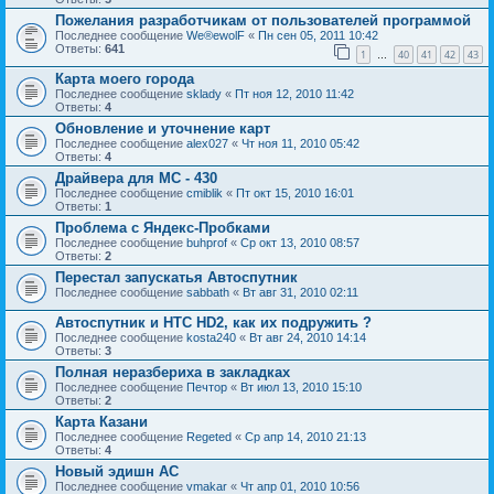
Пожелания разработчикам от пользователей программой
Последнее сообщение
We®ewolF
«
Пн сен 05, 2011 10:42
Ответы:
641
1
40
41
42
43
…
Карта моего города
Последнее сообщение
sklady
«
Пт ноя 12, 2010 11:42
Ответы:
4
Обновление и уточнение карт
Последнее сообщение
alex027
«
Чт ноя 11, 2010 05:42
Ответы:
4
Драйвера для МС - 430
Последнее сообщение
cmiblik
«
Пт окт 15, 2010 16:01
Ответы:
1
Проблема с Яндекс-Пробками
Последнее сообщение
buhprof
«
Ср окт 13, 2010 08:57
Ответы:
2
Перестал запускатья Автоспутник
Последнее сообщение
sabbath
«
Вт авг 31, 2010 02:11
Автоспутник и HTC HD2, как их подружить ?
Последнее сообщение
kosta240
«
Вт авг 24, 2010 14:14
Ответы:
3
Полная неразбериха в закладках
Последнее сообщение
Печтор
«
Вт июл 13, 2010 15:10
Ответы:
2
Карта Казани
Последнее сообщение
Regeted
«
Ср апр 14, 2010 21:13
Ответы:
4
Новый эдишн АС
Последнее сообщение
vmakar
«
Чт апр 01, 2010 10:56