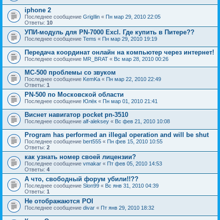
iphone 2
Последнее сообщение
GrigIlin
«
Пн мар 29, 2010 22:05
Ответы:
10
УПИ-модуль для PN-7000 Excl. Где купить в Питере??
Последнее сообщение
Tems
«
Пн мар 29, 2010 19:19
Передача координат онлайн на компьютер через интернет!
Последнее сообщение
MR_BRAT
«
Вс мар 28, 2010 00:26
MC-500 проблемы со звуком
Последнее сообщение
KemKa
«
Пн мар 22, 2010 22:49
Ответы:
1
PN-500 по Московской области
Последнее сообщение
Юлёк
«
Пн мар 01, 2010 21:41
Виснет навигатор pocket pn-3510
Последнее сообщение
alf-aleksey
«
Вс фев 21, 2010 10:08
Program has performed an illegal operation and will be shut
Последнее сообщение
bert555
«
Пн фев 15, 2010 10:55
Ответы:
2
как узнать номер своей лицензии?
Последнее сообщение
vmakar
«
Пт фев 05, 2010 14:53
Ответы:
4
А что, свободный форум убили!!??
Последнее сообщение
Slon99
«
Вс янв 31, 2010 04:39
Ответы:
1
Не отображаются POI
Последнее сообщение
divar
«
Пт янв 29, 2010 18:32