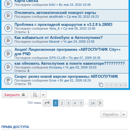
Карта Омска
Последнее сообщение
KAU
«
Вс янв 24, 2010 15:49
Отключить автоматический поворот карты
Последнее сообщение
akaWraith
«
Ср янв 20, 2010 18:23
Проблема с прокладкой маршрутов в v3.2.8 b.28083
Последнее сообщение
Yana_K
«
Ср янв 06, 2010 13:48
Ответы:
1
Как избавиться от ActiveSync в Автоспутнике?
Последнее сообщение
Meandr
«
Чт дек 24, 2009 13:58
Акция! Лицензионная программа «АВТОСПУТНИК City+»
для PND
Последнее сообщение
GPS-CLUB
«
Пн дек 07, 2009 16:35
как обновить Автоспутник в покете навигаторе?????????
Последнее сообщение
Испанец
«
Чт дек 03, 2009 19:03
Ответы:
8
Скоро: релиз новой версии программы АВТОСПУТНИК
Последнее сообщение
Grue
«
Вт дек 01, 2009 18:29
Ответы:
73
1
2
3
4
5
Закрыто
Страница
1
из
24
1
2
3
4
5
24
След.
703 темы
…
Перейти
ПРАВА ДОСТУПА