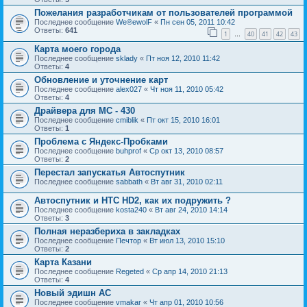
Пожелания разработчикам от пользователей программой
Последнее сообщение
We®ewolF
«
Пн сен 05, 2011 10:42
Ответы:
641
1
40
41
42
43
…
Карта моего города
Последнее сообщение
sklady
«
Пт ноя 12, 2010 11:42
Ответы:
4
Обновление и уточнение карт
Последнее сообщение
alex027
«
Чт ноя 11, 2010 05:42
Ответы:
4
Драйвера для МС - 430
Последнее сообщение
cmiblik
«
Пт окт 15, 2010 16:01
Ответы:
1
Проблема с Яндекс-Пробками
Последнее сообщение
buhprof
«
Ср окт 13, 2010 08:57
Ответы:
2
Перестал запускатья Автоспутник
Последнее сообщение
sabbath
«
Вт авг 31, 2010 02:11
Автоспутник и HTC HD2, как их подружить ?
Последнее сообщение
kosta240
«
Вт авг 24, 2010 14:14
Ответы:
3
Полная неразбериха в закладках
Последнее сообщение
Печтор
«
Вт июл 13, 2010 15:10
Ответы:
2
Карта Казани
Последнее сообщение
Regeted
«
Ср апр 14, 2010 21:13
Ответы:
4
Новый эдишн АС
Последнее сообщение
vmakar
«
Чт апр 01, 2010 10:56