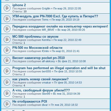
iphone 2
Последнее сообщение
GrigIlin
«
Пн мар 29, 2010 22:05
Ответы:
10
УПИ-модуль для PN-7000 Excl. Где купить в Питере??
Последнее сообщение
Tems
«
Пн мар 29, 2010 19:19
Передача координат онлайн на компьютер через интернет!
Последнее сообщение
MR_BRAT
«
Вс мар 28, 2010 00:26
MC-500 проблемы со звуком
Последнее сообщение
KemKa
«
Пн мар 22, 2010 22:49
Ответы:
1
PN-500 по Московской области
Последнее сообщение
Юлёк
«
Пн мар 01, 2010 21:41
Виснет навигатор pocket pn-3510
Последнее сообщение
alf-aleksey
«
Вс фев 21, 2010 10:08
Program has performed an illegal operation and will be shut
Последнее сообщение
bert555
«
Пн фев 15, 2010 10:55
Ответы:
2
как узнать номер своей лицензии?
Последнее сообщение
vmakar
«
Пт фев 05, 2010 14:53
Ответы:
4
А что, свободный форум убили!!??
Последнее сообщение
Slon99
«
Вс янв 31, 2010 04:39
Ответы:
1
Не отображаются POI
Последнее сообщение
divar
«
Пт янв 29, 2010 18:32