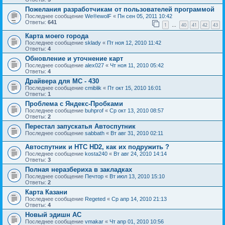
Пожелания разработчикам от пользователей программой
Последнее сообщение
We®ewolF
«
Пн сен 05, 2011 10:42
Ответы:
641
1
40
41
42
43
…
Карта моего города
Последнее сообщение
sklady
«
Пт ноя 12, 2010 11:42
Ответы:
4
Обновление и уточнение карт
Последнее сообщение
alex027
«
Чт ноя 11, 2010 05:42
Ответы:
4
Драйвера для МС - 430
Последнее сообщение
cmiblik
«
Пт окт 15, 2010 16:01
Ответы:
1
Проблема с Яндекс-Пробками
Последнее сообщение
buhprof
«
Ср окт 13, 2010 08:57
Ответы:
2
Перестал запускатья Автоспутник
Последнее сообщение
sabbath
«
Вт авг 31, 2010 02:11
Автоспутник и HTC HD2, как их подружить ?
Последнее сообщение
kosta240
«
Вт авг 24, 2010 14:14
Ответы:
3
Полная неразбериха в закладках
Последнее сообщение
Печтор
«
Вт июл 13, 2010 15:10
Ответы:
2
Карта Казани
Последнее сообщение
Regeted
«
Ср апр 14, 2010 21:13
Ответы:
4
Новый эдишн АС
Последнее сообщение
vmakar
«
Чт апр 01, 2010 10:56