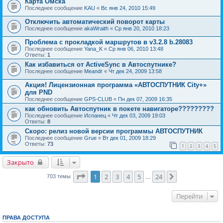
Карта Омска
Последнее сообщение
KAU
«
Вс янв 24, 2010 15:49
Отключить автоматический поворот карты
Последнее сообщение
akaWraith
«
Ср янв 20, 2010 18:23
Проблема с прокладкой маршрутов в v3.2.8 b.28083
Последнее сообщение
Yana_K
«
Ср янв 06, 2010 13:48
Ответы:
1
Как избавиться от ActiveSync в Автоспутнике?
Последнее сообщение
Meandr
«
Чт дек 24, 2009 13:58
Акция! Лицензионная программа «АВТОСПУТНИК City+»
для PND
Последнее сообщение
GPS-CLUB
«
Пн дек 07, 2009 16:35
как обновить Автоспутник в покете навигаторе?????????
Последнее сообщение
Испанец
«
Чт дек 03, 2009 19:03
Ответы:
8
Скоро: релиз новой версии программы АВТОСПУТНИК
Последнее сообщение
Grue
«
Вт дек 01, 2009 18:29
Ответы:
73
1
2
3
4
5
Закрыто
Страница
1
из
24
1
2
3
4
5
24
След.
703 темы
…
Перейти
ПРАВА ДОСТУПА