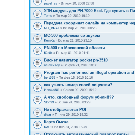
pavel_ss
» Вт июн 10, 2008 22:58
УПИ-модуль для PN-7000 Excl. Где купить в П
Tems
» Пн мар 29, 2010 19:19
Передача координат онлайн на компьютер чер
MR_BRAT
» Вс мар 28, 2010 00:26
MC-500 проблемы со звуком
KemKa
» Вс мар 21, 2010 23:10
PN-500 по Московской области
Юлёк
» Пн мар 01, 2010 21:41
Виснет навигатор pocket pn-3510
alf-aleksey
» Вс фев 21, 2010 10:08
Program has performed an illegal operation and 
bert555
» Пн фев 15, 2010 10:16
как узнать номер своей лицензии?
Илюха801
» Ср сен 09, 2009 15:12
А что, свободный форум убили!!??
Slon99
» Вс янв 24, 2010 03:29
Не отображаются POI
divar
» Пт янв 29, 2010 18:32
Карта Омска
KAU
» Вс янв 24, 2010 15:49
Отключить автоматический поворот карты