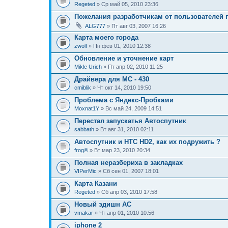
Regeted
» Ср май 05, 2010 23:36
Пожелания разработчикам от пользователей
ALG777
» Пт авг 03, 2007 16:26
Карта моего города
zwolf
» Пн фев 01, 2010 12:38
Обновление и уточнение карт
Mikle Urich
» Пт апр 02, 2010 11:25
Драйвера для МС - 430
cmiblik
» Чт окт 14, 2010 19:50
Проблема с Яндекс-Пробками
Moxnat1Y
» Вс май 24, 2009 14:51
Перестал запускатья Автоспутник
sabbath
» Вт авг 31, 2010 02:11
Автоспутник и HTC HD2, как их подружить ?
frog®
» Вт мар 23, 2010 20:34
Полная неразбериха в закладках
VIPerMic
» Сб сен 01, 2007 18:01
Карта Казани
Regeted
» Сб апр 03, 2010 17:58
Новый эдишн АС
vmakar
» Чт апр 01, 2010 10:56
iphone 2