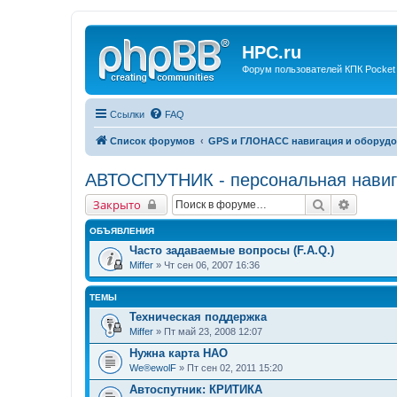
HPC.ru
Форум пользователей КПК Pocket
Ссылки
FAQ
Список форумов
GPS и ГЛОНАСС навигация и оборудо
АВТОСПУТНИК - персональная навиг
Поиск
Расшир
Закрыто
ОБЪЯВЛЕНИЯ
Часто задаваемые вопросы (F.A.Q.)
Miffer
» Чт сен 06, 2007 16:36
ТЕМЫ
Техническая поддержка
Miffer
» Пт май 23, 2008 12:07
Нужна карта НАО
We®ewolF
» Пт сен 02, 2011 15:20
Автоспутник: КРИТИКА