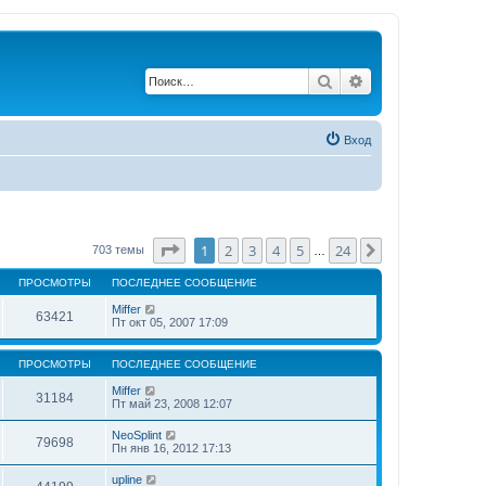
Поиск
Расширенный по
Вход
Страница
1
из
24
1
2
3
4
5
24
След.
703 темы
…
ПРОСМОТРЫ
ПОСЛЕДНЕЕ СООБЩЕНИЕ
Miffer
63421
Пт окт 05, 2007 17:09
ПРОСМОТРЫ
ПОСЛЕДНЕЕ СООБЩЕНИЕ
Miffer
31184
Пт май 23, 2008 12:07
NeoSplint
79698
Пн янв 16, 2012 17:13
upline