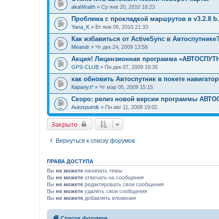
akaWraith
» Ср янв 20, 2010 18:23
Проблема с прокладкой маршрутов в v3.2.8 b.
Yana_K
» Вт янв 05, 2010 21:33
Как избавиться от ActiveSync в Автоспутнике
Meandr
» Чт дек 24, 2009 13:58
Акция! Лицензионная программа «АВТОСПУТН
GPS-CLUB
» Пн дек 07, 2009 16:35
как обновить Автоспутник в покете навигато
Карапуз*
» Чт мар 05, 2009 15:15
Скоро: релиз новой версии программы АВТ
Autosputnik
» Пн авг 11, 2008 19:02
Закрыто
Вернуться к списку форумов
ПРАВА ДОСТУПА
Вы
не можете
начинать темы
Вы
не можете
отвечать на сообщения
Вы
не можете
редактировать свои сообщения
Вы
не можете
удалять свои сообщения
Вы
не можете
добавлять вложения
Список форумов