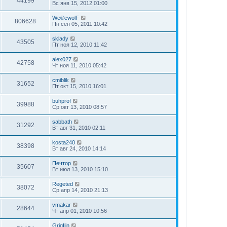
44199
Вс янв 15, 2012 01:00
We®ewolF
806628
Пн сен 05, 2011 10:42
sklady
43505
Пт ноя 12, 2010 11:42
alex027
42758
Чт ноя 11, 2010 05:42
cmiblik
31652
Пт окт 15, 2010 16:01
buhprof
39988
Ср окт 13, 2010 08:57
sabbath
31292
Вт авг 31, 2010 02:11
kosta240
38398
Вт авг 24, 2010 14:14
Печтор
35607
Вт июл 13, 2010 15:10
Regeted
38072
Ср апр 14, 2010 21:13
vmakar
28644
Чт апр 01, 2010 10:56
GrigIlin