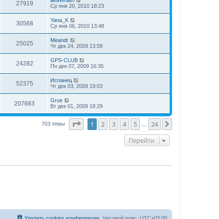
27919
Ср янв 20, 2010 18:23
Yana_K
30568
Ср янв 06, 2010 13:48
Meandr
25025
Чт дек 24, 2009 13:58
GPS-CLUB
24282
Пн дек 07, 2009 16:35
Испанец
52375
Чт дек 03, 2009 19:03
Grue
207683
Вт дек 01, 2009 18:29
Страница
1
из
24
1
2
3
4
5
24
След.
703 темы
…
Перейти
Удалить cookies конференции
Часовой пояс:
UTC+03:00