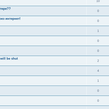
10
итере??
0
ез интернет!
0
1
0
0
will be shut
2
4
1
0
0