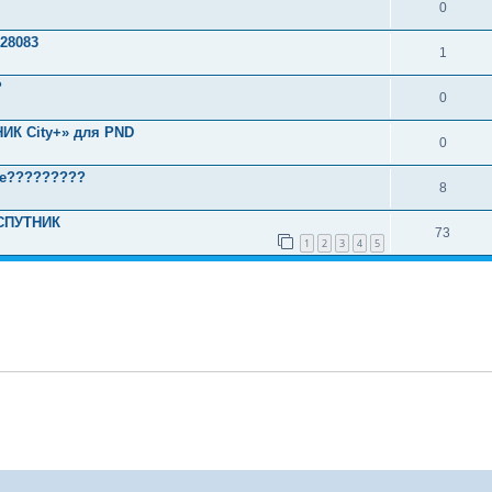
0
28083
1
?
0
ИК City+» для PND
0
ре?????????
8
ОСПУТНИК
73
1
2
3
4
5