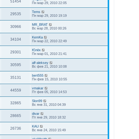
51454
Пн мар 29, 2010 22:05
Tems
29535
Пн мар 29, 2010 19:19
MR_BRAT
30966
Вс мар 28, 2010 00:26
KemKa
34104
Пн мар 22, 2010 22:49
Юлёк
29301
Пн мар 01, 2010 21:41
alf-aleksey
30595
Вс фев 21, 2010 10:08
bert555
35131
Пн фев 15, 2010 10:55
vmakar
44559
Пт фев 05, 2010 14:53
Slon99
32865
Вс янв 31, 2010 04:39
divar
28665
Пт янв 29, 2010 18:32
KAU
26736
Вс янв 24, 2010 15:49
akaWraith