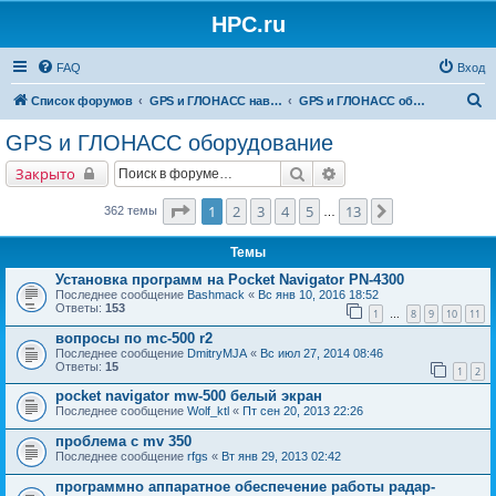
HPC.ru
FAQ
Вход
П
Список форумов
GPS и ГЛОНАСС навигация и оборудование для навигации
GPS и ГЛОНАСС оборудование
о
GPS и ГЛОНАСС оборудование
и
Поиск
Расширенный поиск
Закрыто
с
к
Страница
1
из
13
1
2
3
4
5
13
След.
362 темы
…
Темы
Установка программ на Pocket Navigator PN-4300
Последнее сообщение
Bashmack
«
Вс янв 10, 2016 18:52
Ответы:
153
1
8
9
10
11
…
вопросы по mc-500 r2
Последнее сообщение
DmitryMJA
«
Вс июл 27, 2014 08:46
Ответы:
15
1
2
pocket navigator mw-500 белый экран
Последнее сообщение
Wolf_ktl
«
Пт сен 20, 2013 22:26
проблема с mv 350
Последнее сообщение
rfgs
«
Вт янв 29, 2013 02:42
программно аппаратное обеспечение работы радар-