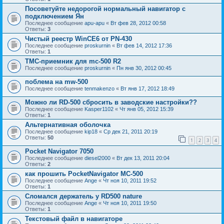
Посоветуйте недорогой нормальный навигатор с
подключением Ян
Последнее сообщение
apu-apu
«
Вт фев 28, 2012 00:58
Ответы:
3
Чистый реестр WinCE6 от PN-430
Последнее сообщение
proskurnin
«
Вт фев 14, 2012 17:36
Ответы:
1
TMC-приемник для mc-500 R2
Последнее сообщение
proskurnin
«
Пн янв 30, 2012 00:45
поблема на mw-500
Последнее сообщение
tenmakenzo
«
Вт янв 17, 2012 18:49
Можно ли RD-500 сбросить в заводские настройки??
Последнее сообщение
Kasper1102
«
Чт янв 05, 2012 15:39
Ответы:
1
Альтернативная оболочка
Последнее сообщение
kip18
«
Ср дек 21, 2011 20:19
Ответы:
50
1
2
3
4
Pocket Navigator 7050
Последнее сообщение
diesel2000
«
Вт дек 13, 2011 20:04
Ответы:
2
как прошить PocketNavigator MC-500
Последнее сообщение
Ange
«
Чт ноя 10, 2011 19:52
Ответы:
1
Сломался держатель у RD500 nature
Последнее сообщение
Ange
«
Чт ноя 10, 2011 19:50
Ответы:
1
Текстовый файл в навигаторе