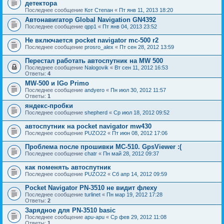
детектора
Последнее сообщение
Кот Степан
«
Пт янв 11, 2013 18:20
Автонавигатор Global Navigation GN4392
Последнее сообщение
qpp1
«
Пт янв 04, 2013 23:52
Не включается pocket navigator mc-500 r2
Последнее сообщение
prosro_alex
«
Пт сен 28, 2012 13:59
Перестал работать автоспутник на MW 500
Последнее сообщение
Nalogovik
«
Вт сен 11, 2012 16:53
Ответы:
4
MW-500 и IGo Primo
Последнее сообщение
andyero
«
Пн июл 30, 2012 11:57
Ответы:
1
яндекс-пробки
Последнее сообщение
shepherd
«
Ср июл 18, 2012 09:52
автоспутник на pocket navigator mw430
Последнее сообщение
PUZO22
«
Пт июн 08, 2012 17:06
Проблема после прошивки MC-510. GpsViewer :(
Последнее сообщение
chatr
«
Пн май 28, 2012 09:37
как поменять автоспутник
Последнее сообщение
PUZO22
«
Сб апр 14, 2012 09:59
Pocket Navigator PN-3510 не видит флеху
Последнее сообщение
turlinet
«
Пн мар 19, 2012 17:28
Ответы:
2
Зарядное для PN-3510 basic
Последнее сообщение
apu-apu
«
Ср фев 29, 2012 11:08
Ответы:
1