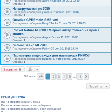
Последнее сообщение
aserg
«
Ср ноя 09, 2011 22:40
Ответы:
1
Не загружается pn-7050
Последнее сообщение
jumpa
«
Вт ноя 01, 2011 10:07
Ответы:
1
Ошибка GPRSmain SMS.xml
Последнее сообщение
KanyCTuH
«
Ср окт 05, 2011 18:03
Pocket Nature RD-500 FM-трансмитер только на время
звонка
Последнее сообщение
Ange
«
Вс сен 11, 2011 10:00
Ответы:
1
сильно завис MC-500
Последнее сообщение
Pulh
«
Сб сен 10, 2011 14:40
Параметры видеовхода для навигатора PN7050
Последнее сообщение
EugenePN
«
Вт сен 06, 2011 09:37
Ответы:
1
Закрыто
Страница
1
из
13
1
2
3
4
5
13
След.
362 темы
…
Перейти
ПРАВА ДОСТУПА
Вы
не можете
начинать темы
Вы
не можете
отвечать на сообщения
Вы
не можете
редактировать свои сообщения