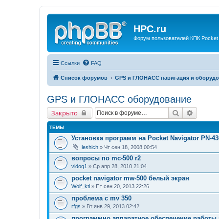
HPC.ru
Форум пользователей КПК Pocket
Ссылки
FAQ
Список форумов
GPS и ГЛОНАСС навигация и оборудо
GPS и ГЛОНАСС оборудование
Поиск
Расшир
Закрыто
ТЕМЫ
Установка программ на Pocket Navigator PN-43
leshich
» Чт сен 18, 2008 00:54
вопросы по mc-500 r2
vidoq1
» Ср апр 28, 2010 21:04
pocket navigator mw-500 белый экран
Wolf_ktl
» Пт сен 20, 2013 22:26
проблема с mv 350
rfgs
» Вт янв 29, 2013 02:42
программно аппаратное обеспечение работы 