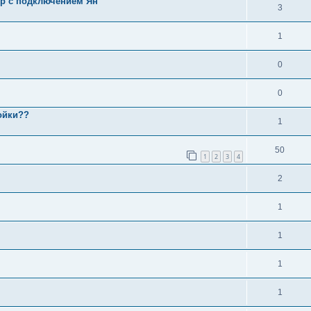
ор с подключением Ян
3
1
0
0
ойки??
1
50
1
2
3
4
2
1
1
1
1