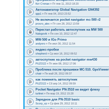
Кот Степан
» Пт янв 11, 2013 18:20
Автонавигатор Global Navigation GN4392
qpp1
» Пт янв 04, 2013 23:52
Не включается pocket navigator mc-500 r2
prosro_alex
» Пт сен 28, 2012 13:59
Перестал работать автоспутник на MW 500
Nalogovik
» Пн сен 10, 2012 12:47
MW-500 и IGo Primo
andyero
» Пн июл 30, 2012 11:54
яндекс-пробки
shepherd
» Ср июл 18, 2012 09:52
автоспутник на pocket navigator mw430
PUZO22
» Пт июн 08, 2012 17:06
Проблема после прошивки MC-510. GpsViewer 
chatr
» Пн май 28, 2012 09:37
как поменять автоспутник
PUZO22
» Сб апр 14, 2012 09:59
Pocket Navigator PN-3510 не видит флеху
turlinet
» Пн мар 19, 2012 15:28
Зарядное для PN-3510 basic
Scorp_vp
» Ср фев 29, 2012 10:11