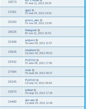
Кот Степан
18573
Пт янв 11, 2013 18:20
qpp1
21581
Пт янв 04, 2013 23:52
prosro_alex
20183
Пт сен 28, 2012 13:59
Nalogovik
28526
Вт сен 11, 2012 16:53
andyero
22408
Пн июл 30, 2012 11:57
shepherd
19926
Ср июл 18, 2012 09:52
PUZO22
25432
Пт июн 08, 2012 17:06
chatr
27484
Пн май 28, 2012 09:37
PUZO22
26345
Сб апр 14, 2012 09:59
turlinet
25970
Пн мар 19, 2012 17:28
apu-apu
24480
Ср фев 29, 2012 11:08