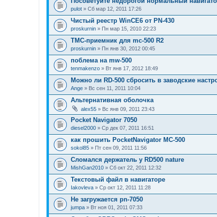
Посоветуйте недорогой нормальный навигат
pulot
» Сб мар 12, 2011 17:26
Чистый реестр WinCE6 от PN-430
proskurnin
» Пн мар 15, 2010 22:23
TMC-приемник для mc-500 R2
proskurnin
» Пн янв 30, 2012 00:45
поблема на mw-500
tenmakenzo
» Вт янв 17, 2012 18:49
Можно ли RD-500 сбросить в заводские настр
Ange
» Вс сен 11, 2011 10:04
Альтернативная оболочка
alex55
» Вс янв 09, 2011 23:43
Pocket Navigator 7050
diesel2000
» Ср дек 07, 2011 16:51
как прошить PocketNavigator MC-500
sokol85
» Пт сен 09, 2011 11:56
Сломался держатель у RD500 nature
MishGan2010
» Сб окт 22, 2011 12:32
Текстовый файл в навигаторе
Iakovleva
» Ср окт 12, 2011 11:28
Не загружается pn-7050
jumpa
» Вт ноя 01, 2011 07:33