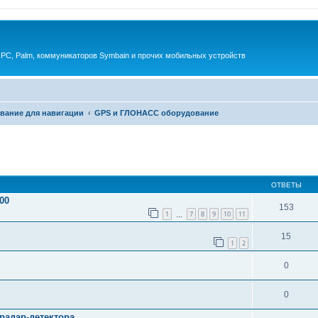
 PC, Palm, коммуникаторов Symbain и прочих мобильных устройств
вание для навигации
GPS и ГЛОНАСС оборудование
енный поиск
ОТВЕТЫ
00
153
1
7
8
9
10
11
…
15
1
2
0
0
радар-детектора