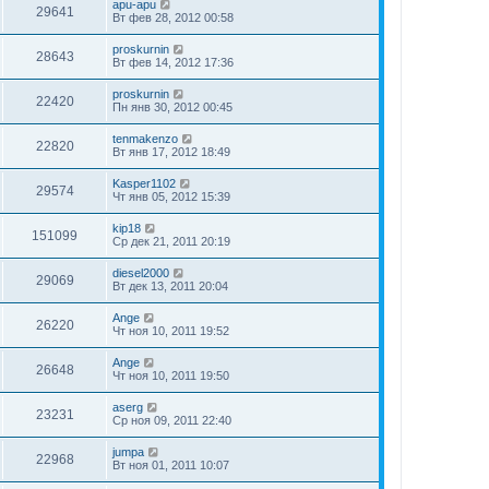
apu-apu
29641
Вт фев 28, 2012 00:58
proskurnin
28643
Вт фев 14, 2012 17:36
proskurnin
22420
Пн янв 30, 2012 00:45
tenmakenzo
22820
Вт янв 17, 2012 18:49
Kasper1102
29574
Чт янв 05, 2012 15:39
kip18
151099
Ср дек 21, 2011 20:19
diesel2000
29069
Вт дек 13, 2011 20:04
Ange
26220
Чт ноя 10, 2011 19:52
Ange
26648
Чт ноя 10, 2011 19:50
aserg
23231
Ср ноя 09, 2011 22:40
jumpa
22968
Вт ноя 01, 2011 10:07