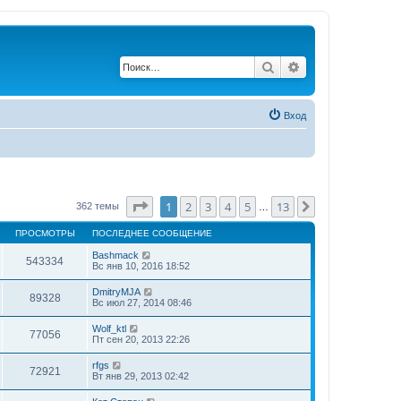
Поиск
Расширенный по
Вход
Страница
1
из
13
1
2
3
4
5
13
След.
362 темы
…
ПРОСМОТРЫ
ПОСЛЕДНЕЕ СООБЩЕНИЕ
Bashmack
543334
Вс янв 10, 2016 18:52
DmitryMJA
89328
Вс июл 27, 2014 08:46
Wolf_ktl
77056
Пт сен 20, 2013 22:26
rfgs
72921
Вт янв 29, 2013 02:42