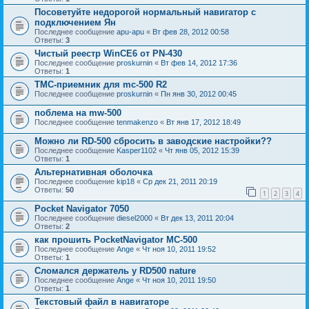
Посоветуйте недорогой нормальный навигатор с
подключением Ян
Последнее сообщение
apu-apu
«
Вт фев 28, 2012 00:58
Ответы:
3
Чистый реестр WinCE6 от PN-430
Последнее сообщение
proskurnin
«
Вт фев 14, 2012 17:36
Ответы:
1
TMC-приемник для mc-500 R2
Последнее сообщение
proskurnin
«
Пн янв 30, 2012 00:45
поблема на mw-500
Последнее сообщение
tenmakenzo
«
Вт янв 17, 2012 18:49
Можно ли RD-500 сбросить в заводские настройки??
Последнее сообщение
Kasper1102
«
Чт янв 05, 2012 15:39
Ответы:
1
Альтернативная оболочка
Последнее сообщение
kip18
«
Ср дек 21, 2011 20:19
Ответы:
50
1
2
3
4
Pocket Navigator 7050
Последнее сообщение
diesel2000
«
Вт дек 13, 2011 20:04
Ответы:
2
как прошить PocketNavigator MC-500
Последнее сообщение
Ange
«
Чт ноя 10, 2011 19:52
Ответы:
1
Сломался держатель у RD500 nature
Последнее сообщение
Ange
«
Чт ноя 10, 2011 19:50
Ответы:
1
Текстовый файл в навигаторе