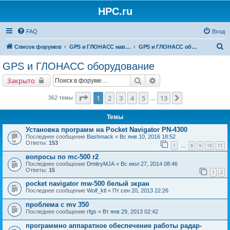
HPC.ru
FAQ
Вход
П
Список форумов
GPS и ГЛОНАСС навигация и оборудование для навигации
GPS и ГЛОНАСС оборудование
о
GPS и ГЛОНАСС оборудование
и
Поиск
Расширенный поиск
Закрыто
с
к
Страница
1
из
13
1
2
3
4
5
13
След.
362 темы
…
Темы
Установка программ на Pocket Navigator PN-4300
Последнее сообщение
Bashmack
«
Вс янв 10, 2016 18:52
Ответы:
153
1
8
9
10
11
…
вопросы по mc-500 r2
Последнее сообщение
DmitryMJA
«
Вс июл 27, 2014 08:46
Ответы:
15
1
2
pocket navigator mw-500 белый экран
Последнее сообщение
Wolf_ktl
«
Пт сен 20, 2013 22:26
проблема с mv 350
Последнее сообщение
rfgs
«
Вт янв 29, 2013 02:42
программно аппаратное обеспечение работы радар-