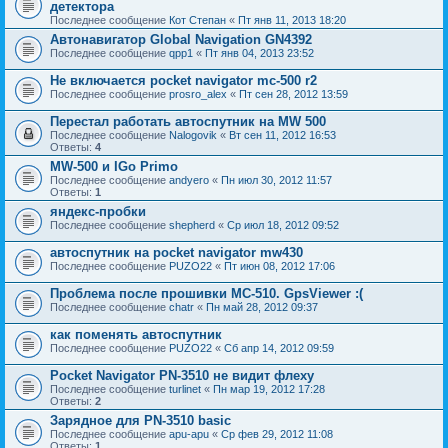
детектора
Последнее сообщение
Кот Степан
«
Пт янв 11, 2013 18:20
Автонавигатор Global Navigation GN4392
Последнее сообщение
qpp1
«
Пт янв 04, 2013 23:52
Не включается pocket navigator mc-500 r2
Последнее сообщение
prosro_alex
«
Пт сен 28, 2012 13:59
Перестал работать автоспутник на MW 500
Последнее сообщение
Nalogovik
«
Вт сен 11, 2012 16:53
Ответы:
4
MW-500 и IGo Primo
Последнее сообщение
andyero
«
Пн июл 30, 2012 11:57
Ответы:
1
яндекс-пробки
Последнее сообщение
shepherd
«
Ср июл 18, 2012 09:52
автоспутник на pocket navigator mw430
Последнее сообщение
PUZO22
«
Пт июн 08, 2012 17:06
Проблема после прошивки MC-510. GpsViewer :(
Последнее сообщение
chatr
«
Пн май 28, 2012 09:37
как поменять автоспутник
Последнее сообщение
PUZO22
«
Сб апр 14, 2012 09:59
Pocket Navigator PN-3510 не видит флеху
Последнее сообщение
turlinet
«
Пн мар 19, 2012 17:28
Ответы:
2
Зарядное для PN-3510 basic
Последнее сообщение
apu-apu
«
Ср фев 29, 2012 11:08
Ответы:
1