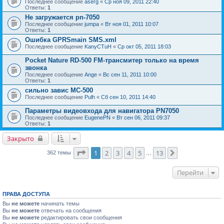
Последнее сообщение
aserg
«
Ср ноя 09, 2011 22:40
Ответы:
1
Не загружается pn-7050
Последнее сообщение
jumpa
«
Вт ноя 01, 2011 10:07
Ответы:
1
Ошибка GPRSmain SMS.xml
Последнее сообщение
KanyCTuH
«
Ср окт 05, 2011 18:03
Pocket Nature RD-500 FM-трансмитер только на время
звонка
Последнее сообщение
Ange
«
Вс сен 11, 2011 10:00
Ответы:
1
сильно завис MC-500
Последнее сообщение
Pulh
«
Сб сен 10, 2011 14:40
Параметры видеовхода для навигатора PN7050
Последнее сообщение
EugenePN
«
Вт сен 06, 2011 09:37
Ответы:
1
Закрыто
Страница
1
из
13
1
2
3
4
5
13
След.
362 темы
…
Перейти
ПРАВА ДОСТУПА
Вы
не можете
начинать темы
Вы
не можете
отвечать на сообщения
Вы
не можете
редактировать свои сообщения