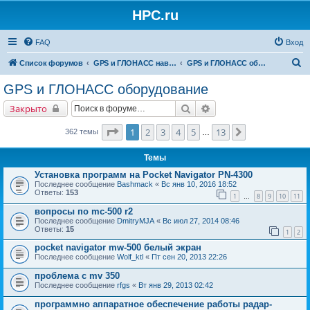
HPC.ru
FAQ
Вход
П
Список форумов
GPS и ГЛОНАСС навигация и оборудование для навигации
GPS и ГЛОНАСС оборудование
о
GPS и ГЛОНАСС оборудование
и
Поиск
Расширенный поиск
Закрыто
с
к
Страница
1
из
13
1
2
3
4
5
13
След.
362 темы
…
Темы
Установка программ на Pocket Navigator PN-4300
Последнее сообщение
Bashmack
«
Вс янв 10, 2016 18:52
Ответы:
153
1
8
9
10
11
…
вопросы по mc-500 r2
Последнее сообщение
DmitryMJA
«
Вс июл 27, 2014 08:46
Ответы:
15
1
2
pocket navigator mw-500 белый экран
Последнее сообщение
Wolf_ktl
«
Пт сен 20, 2013 22:26
проблема с mv 350
Последнее сообщение
rfgs
«
Вт янв 29, 2013 02:42
программно аппаратное обеспечение работы радар-