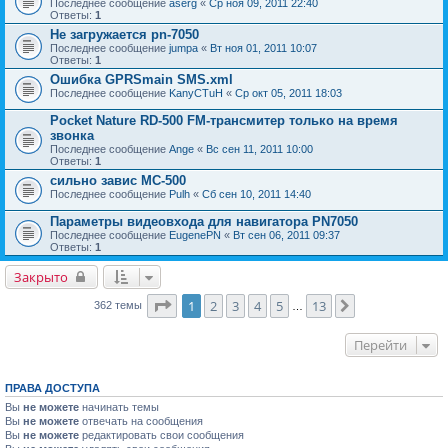
Последнее сообщение
aserg
«
Ср ноя 09, 2011 22:40
Ответы:
1
Не загружается pn-7050
Последнее сообщение
jumpa
«
Вт ноя 01, 2011 10:07
Ответы:
1
Ошибка GPRSmain SMS.xml
Последнее сообщение
KanyCTuH
«
Ср окт 05, 2011 18:03
Pocket Nature RD-500 FM-трансмитер только на время
звонка
Последнее сообщение
Ange
«
Вс сен 11, 2011 10:00
Ответы:
1
сильно завис MC-500
Последнее сообщение
Pulh
«
Сб сен 10, 2011 14:40
Параметры видеовхода для навигатора PN7050
Последнее сообщение
EugenePN
«
Вт сен 06, 2011 09:37
Ответы:
1
Закрыто
Страница
1
из
13
1
2
3
4
5
13
След.
362 темы
…
Перейти
ПРАВА ДОСТУПА
Вы
не можете
начинать темы
Вы
не можете
отвечать на сообщения
Вы
не можете
редактировать свои сообщения