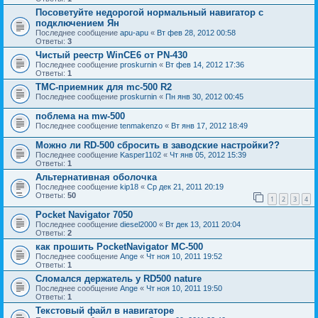
Посоветуйте недорогой нормальный навигатор с
подключением Ян
Последнее сообщение
apu-apu
«
Вт фев 28, 2012 00:58
Ответы:
3
Чистый реестр WinCE6 от PN-430
Последнее сообщение
proskurnin
«
Вт фев 14, 2012 17:36
Ответы:
1
TMC-приемник для mc-500 R2
Последнее сообщение
proskurnin
«
Пн янв 30, 2012 00:45
поблема на mw-500
Последнее сообщение
tenmakenzo
«
Вт янв 17, 2012 18:49
Можно ли RD-500 сбросить в заводские настройки??
Последнее сообщение
Kasper1102
«
Чт янв 05, 2012 15:39
Ответы:
1
Альтернативная оболочка
Последнее сообщение
kip18
«
Ср дек 21, 2011 20:19
Ответы:
50
1
2
3
4
Pocket Navigator 7050
Последнее сообщение
diesel2000
«
Вт дек 13, 2011 20:04
Ответы:
2
как прошить PocketNavigator MC-500
Последнее сообщение
Ange
«
Чт ноя 10, 2011 19:52
Ответы:
1
Сломался держатель у RD500 nature
Последнее сообщение
Ange
«
Чт ноя 10, 2011 19:50
Ответы:
1
Текстовый файл в навигаторе