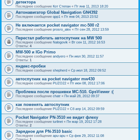
детектора
Последнее сообщение
Кот Степан
«
Пт янв 11, 2013 18:20
Автонавигатор Global Navigation GN4392
Последнее сообщение
qpp1
«
Пт янв 04, 2013 23:52
Не включается pocket navigator mc-500 r2
Последнее сообщение
prosro_alex
«
Пт сен 28, 2012 13:59
Перестал работать автоспутник на MW 500
Последнее сообщение
Nalogovik
«
Вт сен 11, 2012 16:53
Ответы:
4
MW-500 и IGo Primo
Последнее сообщение
andyero
«
Пн июл 30, 2012 11:57
Ответы:
1
яндекс-пробки
Последнее сообщение
shepherd
«
Ср июл 18, 2012 09:52
автоспутник на pocket navigator mw430
Последнее сообщение
PUZO22
«
Пт июн 08, 2012 17:06
Проблема после прошивки MC-510. GpsViewer :(
Последнее сообщение
chatr
«
Пн май 28, 2012 09:37
как поменять автоспутник
Последнее сообщение
PUZO22
«
Сб апр 14, 2012 09:59
Pocket Navigator PN-3510 не видит флеху
Последнее сообщение
turlinet
«
Пн мар 19, 2012 17:28
Ответы:
2
Зарядное для PN-3510 basic
Последнее сообщение
apu-apu
«
Ср фев 29, 2012 11:08
Ответы:
1