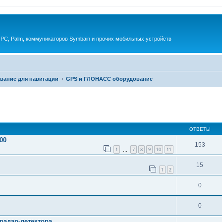
 PC, Palm, коммуникаторов Symbain и прочих мобильных устройств
вание для навигации
GPS и ГЛОНАСС оборудование
енный поиск
ОТВЕТЫ
00
153
1
7
8
9
10
11
…
15
1
2
0
0
радар-детектора