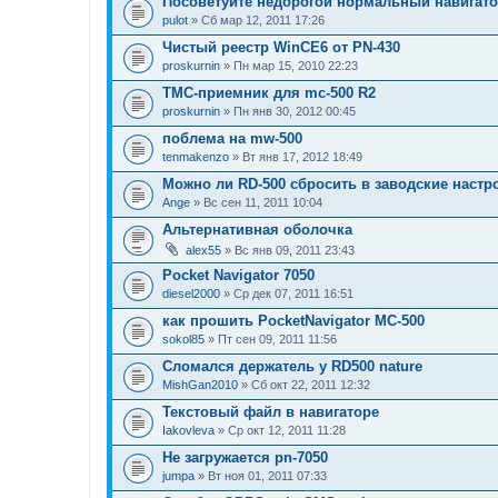
Посоветуйте недорогой нормальный навигат
pulot
» Сб мар 12, 2011 17:26
Чистый реестр WinCE6 от PN-430
proskurnin
» Пн мар 15, 2010 22:23
TMC-приемник для mc-500 R2
proskurnin
» Пн янв 30, 2012 00:45
поблема на mw-500
tenmakenzo
» Вт янв 17, 2012 18:49
Можно ли RD-500 сбросить в заводские настр
Ange
» Вс сен 11, 2011 10:04
Альтернативная оболочка
alex55
» Вс янв 09, 2011 23:43
Pocket Navigator 7050
diesel2000
» Ср дек 07, 2011 16:51
как прошить PocketNavigator MC-500
sokol85
» Пт сен 09, 2011 11:56
Сломался держатель у RD500 nature
MishGan2010
» Сб окт 22, 2011 12:32
Текстовый файл в навигаторе
Iakovleva
» Ср окт 12, 2011 11:28
Не загружается pn-7050
jumpa
» Вт ноя 01, 2011 07:33