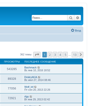
Поиск
Расширенный по
Вход
Страница
1
из
13
1
2
3
4
5
13
След.
362 темы
…
ПРОСМОТРЫ
ПОСЛЕДНЕЕ СООБЩЕНИЕ
Bashmack
543285
Вс янв 10, 2016 18:52
DmitryMJA
89328
Вс июл 27, 2014 08:46
Wolf_ktl
77056
Пт сен 20, 2013 22:26
rfgs
72921
Вт янв 29, 2013 02:42