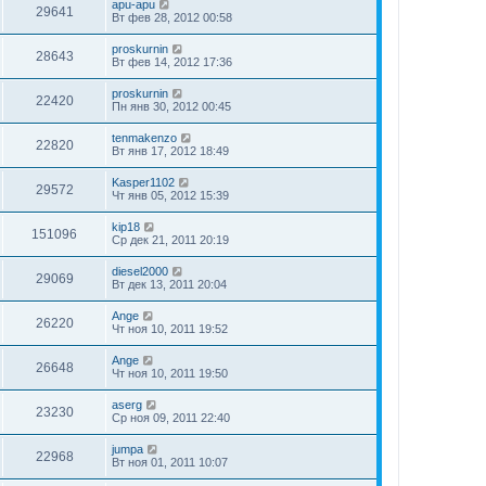
apu-apu
29641
Вт фев 28, 2012 00:58
proskurnin
28643
Вт фев 14, 2012 17:36
proskurnin
22420
Пн янв 30, 2012 00:45
tenmakenzo
22820
Вт янв 17, 2012 18:49
Kasper1102
29572
Чт янв 05, 2012 15:39
kip18
151096
Ср дек 21, 2011 20:19
diesel2000
29069
Вт дек 13, 2011 20:04
Ange
26220
Чт ноя 10, 2011 19:52
Ange
26648
Чт ноя 10, 2011 19:50
aserg
23230
Ср ноя 09, 2011 22:40
jumpa
22968
Вт ноя 01, 2011 10:07