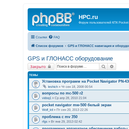
HPC.ru
Форум пользователей КПК Pocket
Ссылки
FAQ
Список форумов
GPS и ГЛОНАСС навигация и оборудо
GPS и ГЛОНАСС оборудование
Поиск
Расшир
Закрыто
ТЕМЫ
Установка программ на Pocket Navigator PN-43
leshich
» Чт сен 18, 2008 00:54
вопросы по mc-500 r2
vidoq1
» Ср апр 28, 2010 21:04
pocket navigator mw-500 белый экран
Wolf_ktl
» Пт сен 20, 2013 22:26
проблема с mv 350
rfgs
» Вт янв 29, 2013 02:42
программно аппаратное обеспечение работы 