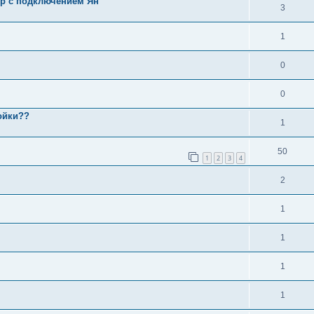
ор с подключением Ян
3
1
0
0
ойки??
1
50
1
2
3
4
2
1
1
1
1