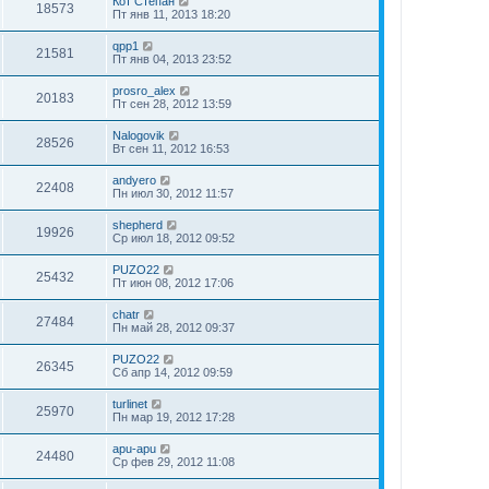
Кот Степан
18573
Пт янв 11, 2013 18:20
qpp1
21581
Пт янв 04, 2013 23:52
prosro_alex
20183
Пт сен 28, 2012 13:59
Nalogovik
28526
Вт сен 11, 2012 16:53
andyero
22408
Пн июл 30, 2012 11:57
shepherd
19926
Ср июл 18, 2012 09:52
PUZO22
25432
Пт июн 08, 2012 17:06
chatr
27484
Пн май 28, 2012 09:37
PUZO22
26345
Сб апр 14, 2012 09:59
turlinet
25970
Пн мар 19, 2012 17:28
apu-apu
24480
Ср фев 29, 2012 11:08