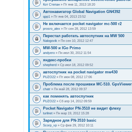
Кот Степан
» Пт янв 11, 2013 18:20
Автонавигатор Global Navigation GN4392
qpp1
» Пт янв 04, 2013 23:52
Не включается pocket navigator mc-500 r2
prosro_alex
» Пт сен 28, 2012 13:59
Перестал работать автоспутник на MW 500
Nalogovik
» Пн сен 10, 2012 12:47
MW-500 и IGo Primo
andyero
» Пн июл 30, 2012 11:54
яндекс-пробки
shepherd
» Ср июл 18, 2012 09:52
автоспутник на pocket navigator mw430
PUZO22
» Пт июн 08, 2012 17:06
Проблема после прошивки MC-510. GpsViewer 
chatr
» Пн май 28, 2012 09:37
как поменять автоспутник
PUZO22
» Сб апр 14, 2012 09:59
Pocket Navigator PN-3510 не видит флеху
turlinet
» Пн мар 19, 2012 15:28
Зарядное для PN-3510 basic
Scorp_vp
» Ср фев 29, 2012 10:11