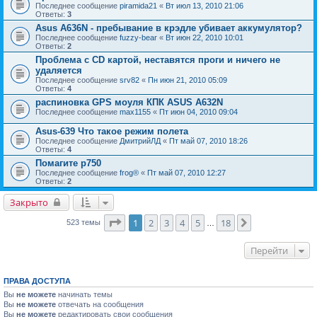
Последнее сообщение
piramida21
«
Вт июл 13, 2010 21:06
Ответы:
3
Asus A636N - пребывание в крэдле убивает аккумулятор?
Последнее сообщение
fuzzy-bear
«
Вт июн 22, 2010 10:01
Ответы:
2
Проблема с CD картой, неставятся проги и ничего не
удаляется
Последнее сообщение
srv82
«
Пн июн 21, 2010 05:09
Ответы:
4
распиновка GPS моуля КПК ASUS A632N
Последнее сообщение
max1155
«
Пт июн 04, 2010 09:04
Аsus-639 Что такое режим полета
Последнее сообщение
ДмитрийЛД
«
Пт май 07, 2010 18:26
Ответы:
4
Помагите p750
Последнее сообщение
frog®
«
Пт май 07, 2010 12:27
Ответы:
2
Закрыто
Страница
1
из
18
1
2
3
4
5
18
След.
523 темы
…
Перейти
ПРАВА ДОСТУПА
Вы
не можете
начинать темы
Вы
не можете
отвечать на сообщения
Вы
не можете
редактировать свои сообщения