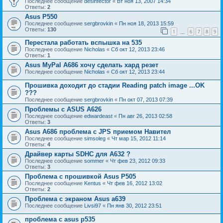
Последнее сообщение
desinfector
«
Вт ноя 13, 2007 14:34
Ответы:
2
Asus P550
Последнее сообщение
sergbrovkin
«
Пн ноя 18, 2013 15:59
Ответы:
130
1
6
7
8
9
…
Перестала работать вспышка на 535
Последнее сообщение
Nicholas
«
Сб окт 12, 2013 23:46
Ответы:
1
Asus MyPal A686 хочу сделать хард резет
Последнее сообщение
Nicholas
«
Сб окт 12, 2013 23:44
Прошивка доходит до стадии Reading patch image ...OK
???
Последнее сообщение
sergbrovkin
«
Пн окт 07, 2013 07:39
Проблемы с ASUS A626
Последнее сообщение
edwardeast
«
Пн авг 26, 2013 02:58
Ответы:
3
Asus A686 проблема с JPS приемом Навител
Последнее сообщение
simsoleg
«
Чт мар 15, 2012 11:14
Ответы:
4
Драйвер карты SDHC для А632 ?
Последнее сообщение
sommer
«
Чт фев 23, 2012 09:33
Ответы:
3
Проблема с прошивкой Asus P505
Последнее сообщение
Kentus
«
Чт фев 16, 2012 13:02
Ответы:
2
Проблема с экраном Asus a639
Последнее сообщение
Livsi97
«
Пн янв 30, 2012 23:51
проблема с asus p535