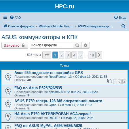
HPC.ru
FAQ
Вход
П
Список форумов
Windows Mobile, Pocket PC, MS Smartphone
ASUS коммуникаторы и КПК
о
ASUS коммуникаторы и КПК
и
Поиск
Расширенный поиск
Закрыто
с
к
Страница
1
из
18
1
2
3
4
5
18
След.
523 темы
…
Темы
Asus 535 подскажите настройки GPS
Последнее сообщение
RoadRunner_13
«
Сб фев 19, 2011 11:55
Ответы:
40
1
2
3
FAQ по Asus P525/526/535
Последнее сообщение
splash626
«
Вс янв 23, 2011 14:20
Ответы:
9
ASUS P750 теперь 128 Мб оперативной памяти
Последнее сообщение
OptiK
«
Сб фев 14, 2009 11:23
Ответы:
5
НА Asus P750 АКТИВИРОВАН VGA-экран!
Последнее сообщение
Rn211
«
Сб мар 22, 2008 02:06
FAQ по ASUS MyPAL A696/A686/A626