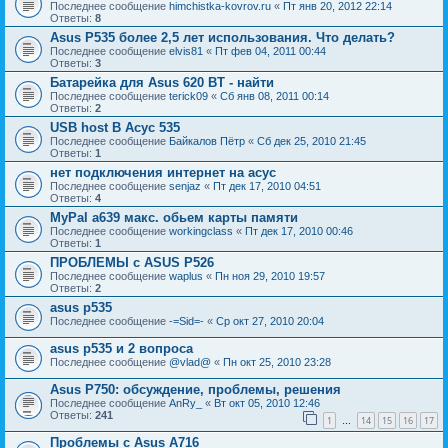
Последнее сообщение
himchistka-kovrov.ru
«
Пт янв 20, 2012 22:14
Ответы:
8
Asus P535 более 2,5 лет использования. Что делать?
Последнее сообщение
elvis81
«
Пт фев 04, 2011 00:44
Ответы:
3
Батарейка для Asus 620 BT - найти
Последнее сообщение
terick09
«
Сб янв 08, 2011 00:14
Ответы:
2
USB host В Асус 535
Последнее сообщение
Байкалов Пётр
«
Сб дек 25, 2010 21:45
Ответы:
1
нет подключения интернет на асус
Последнее сообщение
senjaz
«
Пт дек 17, 2010 04:51
Ответы:
4
MyPal a639 макс. обьем карты памяти
Последнее сообщение
workingclass
«
Пт дек 17, 2010 00:46
Ответы:
1
ПРОБЛЕМЫ с ASUS P526
Последнее сообщение
waplus
«
Пн ноя 29, 2010 19:57
Ответы:
2
asus p535
Последнее сообщение
-=Sid=-
«
Ср окт 27, 2010 20:04
asus p535 и 2 вопроса
Последнее сообщение
@vlad@
«
Пн окт 25, 2010 23:28
Asus P750: обсуждение, проблемы, решения
Последнее сообщение
AnRy_
«
Вт окт 05, 2010 12:46
Ответы:
241
1
14
15
16
17
…
Проблемы с Asus A716