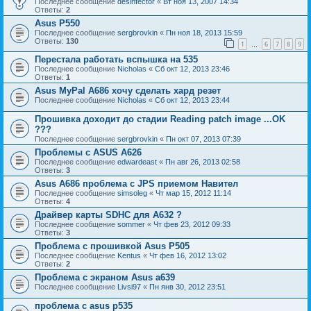
Последнее сообщение
desinfector
«
Вт ноя 13, 2007 14:34
Ответы:
2
Asus P550
Последнее сообщение
sergbrovkin
«
Пн ноя 18, 2013 15:59
Ответы:
130
1
6
7
8
9
…
Перестала работать вспышка на 535
Последнее сообщение
Nicholas
«
Сб окт 12, 2013 23:46
Ответы:
1
Asus MyPal A686 хочу сделать хард резет
Последнее сообщение
Nicholas
«
Сб окт 12, 2013 23:44
Прошивка доходит до стадии Reading patch image ...OK
???
Последнее сообщение
sergbrovkin
«
Пн окт 07, 2013 07:39
Проблемы с ASUS A626
Последнее сообщение
edwardeast
«
Пн авг 26, 2013 02:58
Ответы:
3
Asus A686 проблема с JPS приемом Навител
Последнее сообщение
simsoleg
«
Чт мар 15, 2012 11:14
Ответы:
4
Драйвер карты SDHC для А632 ?
Последнее сообщение
sommer
«
Чт фев 23, 2012 09:33
Ответы:
3
Проблема с прошивкой Asus P505
Последнее сообщение
Kentus
«
Чт фев 16, 2012 13:02
Ответы:
2
Проблема с экраном Asus a639
Последнее сообщение
Livsi97
«
Пн янв 30, 2012 23:51
проблема с asus p535