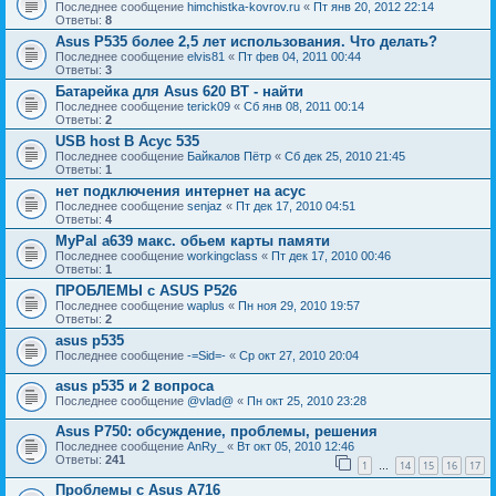
Последнее сообщение
himchistka-kovrov.ru
«
Пт янв 20, 2012 22:14
Ответы:
8
Asus P535 более 2,5 лет использования. Что делать?
Последнее сообщение
elvis81
«
Пт фев 04, 2011 00:44
Ответы:
3
Батарейка для Asus 620 BT - найти
Последнее сообщение
terick09
«
Сб янв 08, 2011 00:14
Ответы:
2
USB host В Асус 535
Последнее сообщение
Байкалов Пётр
«
Сб дек 25, 2010 21:45
Ответы:
1
нет подключения интернет на асус
Последнее сообщение
senjaz
«
Пт дек 17, 2010 04:51
Ответы:
4
MyPal a639 макс. обьем карты памяти
Последнее сообщение
workingclass
«
Пт дек 17, 2010 00:46
Ответы:
1
ПРОБЛЕМЫ с ASUS P526
Последнее сообщение
waplus
«
Пн ноя 29, 2010 19:57
Ответы:
2
asus p535
Последнее сообщение
-=Sid=-
«
Ср окт 27, 2010 20:04
asus p535 и 2 вопроса
Последнее сообщение
@vlad@
«
Пн окт 25, 2010 23:28
Asus P750: обсуждение, проблемы, решения
Последнее сообщение
AnRy_
«
Вт окт 05, 2010 12:46
Ответы:
241
1
14
15
16
17
…
Проблемы с Asus A716