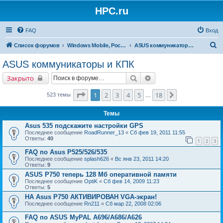
HPC.ru
FAQ
Вход
П
Список форумов
Windows Mobile, Pocket PC, MS Smartphone
ASUS коммуникаторы и КПК
о
ASUS коммуникаторы и КПК
и
Поиск
Расширенный поиск
Закрыто
с
к
Страница
1
из
18
1
2
3
4
5
18
След.
523 темы
…
Темы
Asus 535 подскажите настройки GPS
Последнее сообщение
RoadRunner_13
«
Сб фев 19, 2011 11:55
Ответы:
40
1
2
3
FAQ по Asus P525/526/535
Последнее сообщение
splash626
«
Вс янв 23, 2011 14:20
Ответы:
9
ASUS P750 теперь 128 Мб оперативной памяти
Последнее сообщение
OptiK
«
Сб фев 14, 2009 11:23
Ответы:
5
НА Asus P750 АКТИВИРОВАН VGA-экран!
Последнее сообщение
Rn211
«
Сб мар 22, 2008 02:06
FAQ по ASUS MyPAL A696/A686/A626