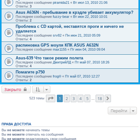
Последнее сообщение
piramida21
«
Вт июл 13, 2010 21:06
Ответы:
3
Asus A636N - пребывание в крэдле убивает аккумулятор?
Последнее сообщение
fuzzy-bear
«
Вт июн 22, 2010 10:01
Ответы:
2
Проблема с CD картой, неставятся проги и ничего не
удаляется
Последнее сообщение
srv82
«
Пн июн 21, 2010 05:09
Ответы:
4
распиновка GPS моуля КПК ASUS A632N
Последнее сообщение
max1155
«
Пт июн 04, 2010 09:04
Аsus-639 Что такое режим полета
Последнее сообщение
ДмитрийЛД
«
Пт май 07, 2010 18:26
Ответы:
4
Помагите p750
Последнее сообщение
frog®
«
Пт май 07, 2010 12:27
Ответы:
2
Закрыто
Страница
1
из
18
1
2
3
4
5
18
След.
523 темы
…
Перейти
ПРАВА ДОСТУПА
Вы
не можете
начинать темы
Вы
не можете
отвечать на сообщения
Вы
не можете
редактировать свои сообщения