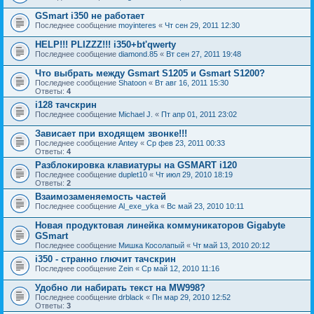
GSmart i350 не работает
Последнее сообщение
moyinteres
«
Чт сен 29, 2011 12:30
HELP!!! PLIZZZ!!! i350+bt'qwerty
Последнее сообщение
diamond.85
«
Вт сен 27, 2011 19:48
Что выбрать между Gsmart S1205 и Gsmart S1200?
Последнее сообщение
Shatoon
«
Вт авг 16, 2011 15:30
Ответы:
4
i128 тачскрин
Последнее сообщение
Michael J.
«
Пт апр 01, 2011 23:02
Зависает при входящем звонке!!!
Последнее сообщение
Antey
«
Ср фев 23, 2011 00:33
Ответы:
4
Разблокировка клавиатуры на GSMART i120
Последнее сообщение
duplet10
«
Чт июл 29, 2010 18:19
Ответы:
2
Взаимозаменяемость частей
Последнее сообщение
Al_exe_yka
«
Вс май 23, 2010 10:11
Новая продуктовая линейка коммуникаторов Gigabyte
GSmart
Последнее сообщение
Мишка Косолапый
«
Чт май 13, 2010 20:12
i350 - странно глючит тачскрин
Последнее сообщение
Zein
«
Ср май 12, 2010 11:16
Удобно ли набирать текст на MW998?
Последнее сообщение
drblack
«
Пн мар 29, 2010 12:52
Ответы:
3