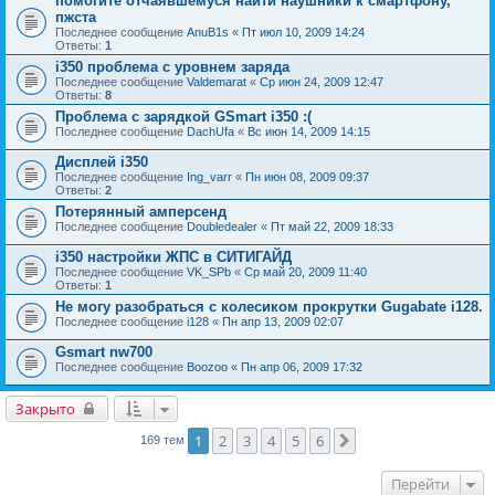
помогите отчаявшемуся найти наушники к смартфону,
пжста
Последнее сообщение
AnuB1s
«
Пт июл 10, 2009 14:24
Ответы:
1
i350 проблема с уровнем заряда
Последнее сообщение
Valdemarat
«
Ср июн 24, 2009 12:47
Ответы:
8
Проблема с зарядкой GSmart i350 :(
Последнее сообщение
DachUfa
«
Вс июн 14, 2009 14:15
Дисплей i350
Последнее сообщение
Ing_varr
«
Пн июн 08, 2009 09:37
Ответы:
2
Потерянный амперсенд
Последнее сообщение
Doubledealer
«
Пт май 22, 2009 18:33
i350 настройки ЖПС в СИТИГАЙД
Последнее сообщение
VK_SPb
«
Ср май 20, 2009 11:40
Ответы:
1
Не могу разобраться с колесиком прокрутки Gugabate i128.
Последнее сообщение
i128
«
Пн апр 13, 2009 02:07
Gsmart nw700
Последнее сообщение
Boozoo
«
Пн апр 06, 2009 17:32
Закрыто
1
2
3
4
5
6
След.
169 тем
Перейти