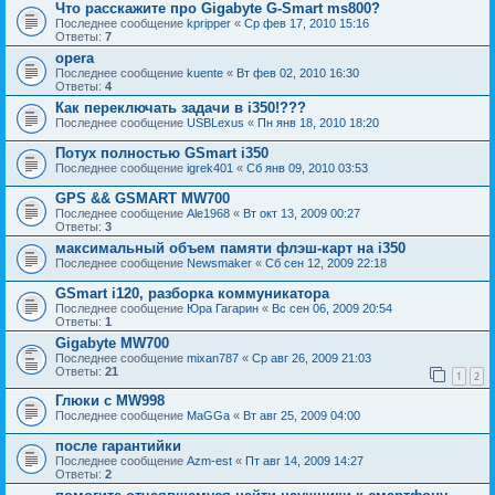
Что расскажите про Gigabyte G-Smart ms800?
Последнее сообщение
kpripper
«
Ср фев 17, 2010 15:16
Ответы:
7
opera
Последнее сообщение
kuente
«
Вт фев 02, 2010 16:30
Ответы:
4
Как переключать задачи в i350!???
Последнее сообщение
USBLexus
«
Пн янв 18, 2010 18:20
Потух полностью GSmart i350
Последнее сообщение
igrek401
«
Сб янв 09, 2010 03:53
GPS && GSMART MW700
Последнее сообщение
Ale1968
«
Вт окт 13, 2009 00:27
Ответы:
3
максимальный объем памяти флэш-карт на i350
Последнее сообщение
Newsmaker
«
Сб сен 12, 2009 22:18
GSmart i120, разборка коммуникатора
Последнее сообщение
Юра Гагарин
«
Вс сен 06, 2009 20:54
Ответы:
1
Gigabyte MW700
Последнее сообщение
mixan787
«
Ср авг 26, 2009 21:03
Ответы:
21
1
2
Глюки с MW998
Последнее сообщение
MaGGa
«
Вт авг 25, 2009 04:00
после гарантийки
Последнее сообщение
Azm-est
«
Пт авг 14, 2009 14:27
Ответы:
2