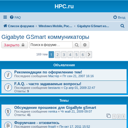
HPC.ru
FAQ
Вход
П
Список форумов
Windows Mobile, Pocket PC, MS Smartphone
Gigabyte GSmart коммуникаторы
о
Gigabyte GSmart коммуникаторы
и
Поиск
Расширенный поиск
Закрыто
с
к
1
2
3
4
5
6
След.
169 тем
Объявления
Рекомендации по оформлению тем!
Последнее сообщение
Мастер
«
Пт сен 21, 2007 16:16
F.A.Q. - часто задаваемые вопросы!
Последнее сообщение
bestavto
«
Ср апр 01, 2009 22:47
Ответы:
9
Темы
Обсуждение прошивок для GigaByte gSmart
Последнее сообщение
remka
«
Чт май 21, 2009 09:07
Ответы:
41
1
2
3
Форумчане - отзовитесь
Последнее сообщение
frog®
«
Пн окт 17, 2011 15:52