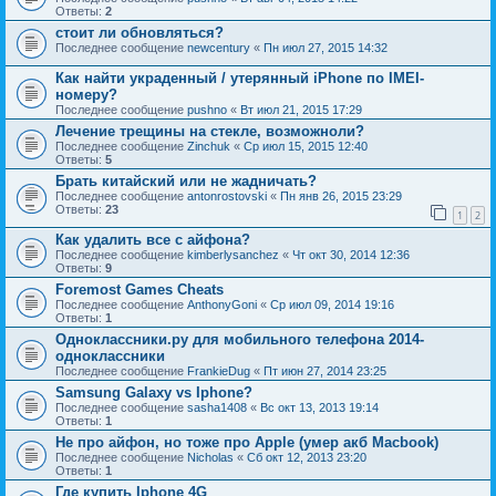
Ответы:
2
стоит ли обновляться?
Последнее сообщение
newcentury
«
Пн июл 27, 2015 14:32
Как найти украденный / утерянный iPhone по IMEI-
номеру?
Последнее сообщение
pushno
«
Вт июл 21, 2015 17:29
Лечение трещины на стекле, возможноли?
Последнее сообщение
Zinchuk
«
Ср июл 15, 2015 12:40
Ответы:
5
Брать китайский или не жадничать?
Последнее сообщение
antonrostovski
«
Пн янв 26, 2015 23:29
Ответы:
23
1
2
Как удалить все с айфона?
Последнее сообщение
kimberlysanchez
«
Чт окт 30, 2014 12:36
Ответы:
9
Foremost Games Cheats
Последнее сообщение
AnthonyGoni
«
Ср июл 09, 2014 19:16
Ответы:
1
Одноклассники.ру для мобильного телефона 2014-
одноклассники
Последнее сообщение
FrankieDug
«
Пт июн 27, 2014 23:25
Samsung Galaxy vs Iphone?
Последнее сообщение
sasha1408
«
Вс окт 13, 2013 19:14
Ответы:
1
Не про айфон, но тоже про Apple (умер акб Macbook)
Последнее сообщение
Nicholas
«
Сб окт 12, 2013 23:20
Ответы:
1
Где купить Iphone 4G