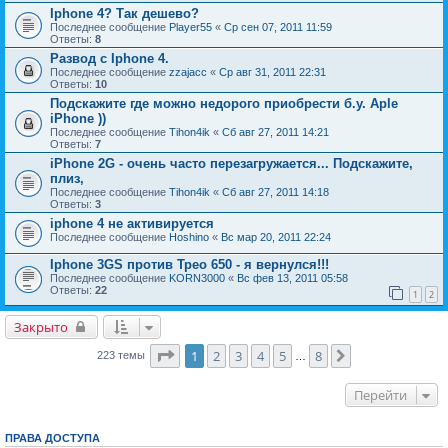
Iphone 4? Так дешево?
Последнее сообщение
Player55
«
Ср сен 07, 2011 11:59
Ответы:
8
Развод с Iphone 4.
Последнее сообщение
zzajacc
«
Ср авг 31, 2011 22:31
Ответы:
10
Подскажите где можно недорого приобрести б.у. Aple
iPhone ))
Последнее сообщение
Tihon4ik
«
Сб авг 27, 2011 14:21
Ответы:
7
iPhone 2G - очень часто перезагружается... Подскажите,
плиз,
Последнее сообщение
Tihon4ik
«
Сб авг 27, 2011 14:18
Ответы:
3
iphone 4 не активируется
Последнее сообщение
Hoshino
«
Вс мар 20, 2011 22:24
Iphone 3GS против Трео 650 - я вернулся!!!
Последнее сообщение
KORN3000
«
Вс фев 13, 2011 05:58
Ответы:
22
1
2
Закрыто
Страница
1
из
8
1
2
3
4
5
8
След.
223 темы
…
Перейти
ПРАВА ДОСТУПА