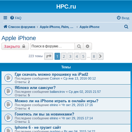
HPC.ru
FAQ
Вход
П
Список форумов
Apple iPhone, Palm, Symbian, Linux и прочие
Apple iPhone
о
Apple iPhone
и
Поиск
Расширенный поиск
Закрыто
с
к
Страница
1
из
8
1
2
3
4
5
8
След.
223 темы
…
Темы
Где скачать можно прошивку на iPad2
Последнее сообщение
Coinon
«
Ср янв 13, 2016 00:12
Ответы:
2
Яблоко или самсунг?
Последнее сообщение
ballancirov
«
Ср дек 02, 2015 21:57
Ответы:
5
Можно ли на iPhone играть в онлайн игры?
Последнее сообщение
elnino
«
Чт окт 29, 2015 17:16
Ответы:
4
Гонитесь ли вы за новинками?
Последнее сообщение
elnino
«
Чт окт 29, 2015 17:14
Ответы:
1
Iphone 6 - не грузит сайт
Последнее сообщение
pushno
«
Вт авг 04, 2015 14:22