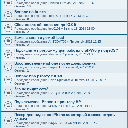
Последнее сообщение
Eldarrio
«
Вт май 21, 2013 10:16
Ответы:
10
Вопрос по itunes
Последнее сообщение
Itoku
«
Чт янв 17, 2013 09:30
Ответы:
6
Сбои после обновления до IOS 5
Последнее сообщение
heo0101
«
Вт янв 15, 2013 13:00
Ответы:
2
Замена кнопки домой Ipad
Последнее сообщение
AHTOXA765
«
Пн дек 10, 2012 12:15
Ответы:
2
Подскажите программу для работы с SIP\VoIp под iOS?
Последнее сообщение
Slav_off
«
Ср ноя 07, 2012 23:05
Ответы:
1
Восстановление iphone после джеилбрейка
Последнее сообщение
ВадимП
«
Пт июл 20, 2012 22:43
Ответы:
1
Вопрос про работу с iPad
Последнее сообщение
HelenAquaMast
«
Пн фев 13, 2012 18:52
Ответы:
7
3gs не видит сеть!
Последнее сообщение
F-A-Q
«
Вс янв 29, 2012 23:07
Ответы:
2
Подключение iPhone к принтеру НР
Последнее сообщение
tarianz
«
Ср ноя 30, 2011 19:14
Ответы:
1
Плеер для видео на iPhone за который нежаль отдать
деньги.
Последнее сообщение
Вадим В.В,
«
Сб окт 01, 2011 21:50
Ответы:
1