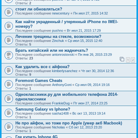
Ответы:
2
стоит ли обновляться?
Последнее сообщение
newcentury
«
Пн июл 27, 2015 14:32
Как найти украденный / утерянный iPhone по IMEI-
номеру?
Последнее сообщение
pushno
«
Вт июл 21, 2015 17:29
Лечение трещины на стекле, возможноли?
Последнее сообщение
Zinchuk
«
Ср июл 15, 2015 12:40
Ответы:
5
Брать китайский или не жадничать?
Последнее сообщение
antonrostovski
«
Пн янв 26, 2015 23:29
Ответы:
23
1
2
Как удалить все с айфона?
Последнее сообщение
kimberlysanchez
«
Чт окт 30, 2014 12:36
Ответы:
9
Foremost Games Cheats
Последнее сообщение
AnthonyGoni
«
Ср июл 09, 2014 19:16
Ответы:
1
Одноклассники.ру для мобильного телефона 2014-
одноклассники
Последнее сообщение
FrankieDug
«
Пт июн 27, 2014 23:25
Samsung Galaxy vs Iphone?
Последнее сообщение
sasha1408
«
Вс окт 13, 2013 19:14
Ответы:
1
Не про айфон, но тоже про Apple (умер акб Macbook)
Последнее сообщение
Nicholas
«
Сб окт 12, 2013 23:20
Ответы:
1
Где купить Iphone 4G