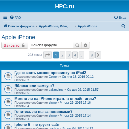
HPC.ru
FAQ
Вход
П
Список форумов
Apple iPhone, Palm, Symbian, Linux и прочие
Apple iPhone
о
Apple iPhone
и
Поиск
Расширенный поиск
Закрыто
с
к
Страница
1
из
8
1
2
3
4
5
8
След.
223 темы
…
Темы
Где скачать можно прошивку на iPad2
Последнее сообщение
Coinon
«
Ср янв 13, 2016 00:12
Ответы:
2
Яблоко или самсунг?
Последнее сообщение
ballancirov
«
Ср дек 02, 2015 21:57
Ответы:
5
Можно ли на iPhone играть в онлайн игры?
Последнее сообщение
elnino
«
Чт окт 29, 2015 17:16
Ответы:
4
Гонитесь ли вы за новинками?
Последнее сообщение
elnino
«
Чт окт 29, 2015 17:14
Ответы:
1
Iphone 6 - не грузит сайт
Последнее сообщение
pushno
«
Вт авг 04, 2015 14:22