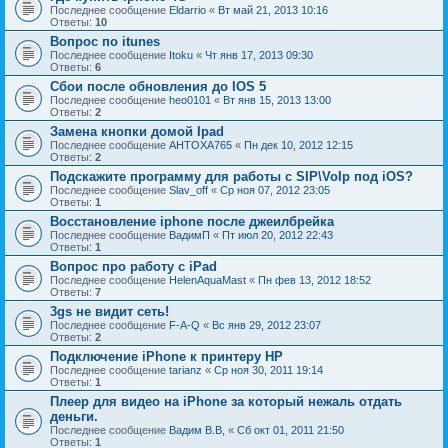
Последнее сообщение
Eldarrio
«
Вт май 21, 2013 10:16
Ответы:
10
Вопрос по itunes
Последнее сообщение
Itoku
«
Чт янв 17, 2013 09:30
Ответы:
6
Сбои после обновления до IOS 5
Последнее сообщение
heo0101
«
Вт янв 15, 2013 13:00
Ответы:
2
Замена кнопки домой Ipad
Последнее сообщение
AHTOXA765
«
Пн дек 10, 2012 12:15
Ответы:
2
Подскажите программу для работы с SIP\VoIp под iOS?
Последнее сообщение
Slav_off
«
Ср ноя 07, 2012 23:05
Ответы:
1
Восстановление iphone после джеилбрейка
Последнее сообщение
ВадимП
«
Пт июл 20, 2012 22:43
Ответы:
1
Вопрос про работу с iPad
Последнее сообщение
HelenAquaMast
«
Пн фев 13, 2012 18:52
Ответы:
7
3gs не видит сеть!
Последнее сообщение
F-A-Q
«
Вс янв 29, 2012 23:07
Ответы:
2
Подключение iPhone к принтеру НР
Последнее сообщение
tarianz
«
Ср ноя 30, 2011 19:14
Ответы:
1
Плеер для видео на iPhone за который нежаль отдать
деньги.
Последнее сообщение
Вадим В.В,
«
Сб окт 01, 2011 21:50
Ответы:
1