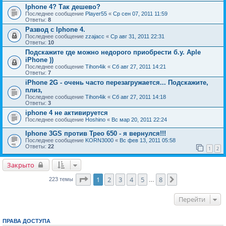
Iphone 4? Так дешево?
Последнее сообщение
Player55
«
Ср сен 07, 2011 11:59
Ответы:
8
Развод с Iphone 4.
Последнее сообщение
zzajacc
«
Ср авг 31, 2011 22:31
Ответы:
10
Подскажите где можно недорого приобрести б.у. Aple
iPhone ))
Последнее сообщение
Tihon4ik
«
Сб авг 27, 2011 14:21
Ответы:
7
iPhone 2G - очень часто перезагружается... Подскажите,
плиз,
Последнее сообщение
Tihon4ik
«
Сб авг 27, 2011 14:18
Ответы:
3
iphone 4 не активируется
Последнее сообщение
Hoshino
«
Вс мар 20, 2011 22:24
Iphone 3GS против Трео 650 - я вернулся!!!
Последнее сообщение
KORN3000
«
Вс фев 13, 2011 05:58
Ответы:
22
1
2
Закрыто
Страница
1
из
8
1
2
3
4
5
8
След.
223 темы
…
Перейти
ПРАВА ДОСТУПА