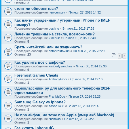
Ответы:
2
стоит ли обновляться?
Последнее сообщение
newcentury
«
Пн июл 27, 2015 14:32
Как найти украденный / утерянный iPhone по IMEI-
номеру?
Последнее сообщение
pushno
«
Вт июл 21, 2015 17:29
Лечение трещины на стекле, возможноли?
Последнее сообщение
Zinchuk
«
Ср июл 15, 2015 12:40
Ответы:
5
Брать китайский или не жадничать?
Последнее сообщение
antonrostovski
«
Пн янв 26, 2015 23:29
Ответы:
23
1
2
Как удалить все с айфона?
Последнее сообщение
kimberlysanchez
«
Чт окт 30, 2014 12:36
Ответы:
9
Foremost Games Cheats
Последнее сообщение
AnthonyGoni
«
Ср июл 09, 2014 19:16
Ответы:
1
Одноклассники.ру для мобильного телефона 2014-
одноклассники
Последнее сообщение
FrankieDug
«
Пт июн 27, 2014 23:25
Samsung Galaxy vs Iphone?
Последнее сообщение
sasha1408
«
Вс окт 13, 2013 19:14
Ответы:
1
Не про айфон, но тоже про Apple (умер акб Macbook)
Последнее сообщение
Nicholas
«
Сб окт 12, 2013 23:20
Ответы:
1
Где купить Iphone 4G