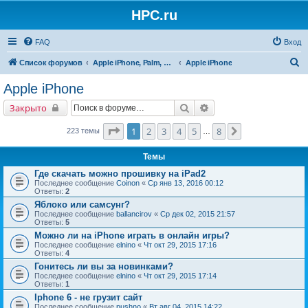
HPC.ru
FAQ
Вход
П
Список форумов
Apple iPhone, Palm, Symbian, Linux и прочие
Apple iPhone
о
Apple iPhone
и
Поиск
Расширенный поиск
Закрыто
с
к
Страница
1
из
8
1
2
3
4
5
8
След.
223 темы
…
Темы
Где скачать можно прошивку на iPad2
Последнее сообщение
Coinon
«
Ср янв 13, 2016 00:12
Ответы:
2
Яблоко или самсунг?
Последнее сообщение
ballancirov
«
Ср дек 02, 2015 21:57
Ответы:
5
Можно ли на iPhone играть в онлайн игры?
Последнее сообщение
elnino
«
Чт окт 29, 2015 17:16
Ответы:
4
Гонитесь ли вы за новинками?
Последнее сообщение
elnino
«
Чт окт 29, 2015 17:14
Ответы:
1
Iphone 6 - не грузит сайт
Последнее сообщение
pushno
«
Вт авг 04, 2015 14:22