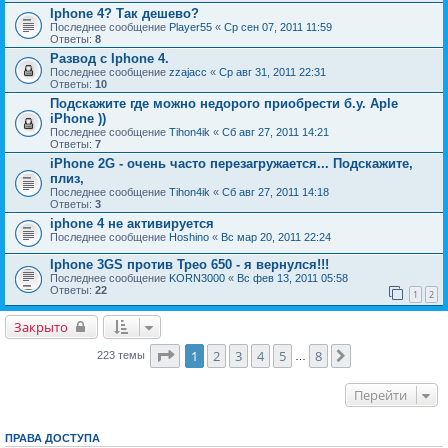
Iphone 4? Так дешево?
Последнее сообщение
Player55
«
Ср сен 07, 2011 11:59
Ответы:
8
Развод с Iphone 4.
Последнее сообщение
zzajacc
«
Ср авг 31, 2011 22:31
Ответы:
10
Подскажите где можно недорого приобрести б.у. Aple
iPhone ))
Последнее сообщение
Tihon4ik
«
Сб авг 27, 2011 14:21
Ответы:
7
iPhone 2G - очень часто перезагружается... Подскажите,
плиз,
Последнее сообщение
Tihon4ik
«
Сб авг 27, 2011 14:18
Ответы:
3
iphone 4 не активируется
Последнее сообщение
Hoshino
«
Вс мар 20, 2011 22:24
Iphone 3GS против Трео 650 - я вернулся!!!
Последнее сообщение
KORN3000
«
Вс фев 13, 2011 05:58
Ответы:
22
1
2
Закрыто
Страница
1
из
8
1
2
3
4
5
8
След.
223 темы
…
Перейти
ПРАВА ДОСТУПА