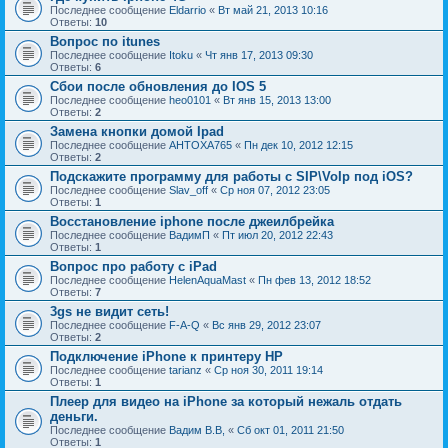
Последнее сообщение
Eldarrio
«
Вт май 21, 2013 10:16
Ответы:
10
Вопрос по itunes
Последнее сообщение
Itoku
«
Чт янв 17, 2013 09:30
Ответы:
6
Сбои после обновления до IOS 5
Последнее сообщение
heo0101
«
Вт янв 15, 2013 13:00
Ответы:
2
Замена кнопки домой Ipad
Последнее сообщение
AHTOXA765
«
Пн дек 10, 2012 12:15
Ответы:
2
Подскажите программу для работы с SIP\VoIp под iOS?
Последнее сообщение
Slav_off
«
Ср ноя 07, 2012 23:05
Ответы:
1
Восстановление iphone после джеилбрейка
Последнее сообщение
ВадимП
«
Пт июл 20, 2012 22:43
Ответы:
1
Вопрос про работу с iPad
Последнее сообщение
HelenAquaMast
«
Пн фев 13, 2012 18:52
Ответы:
7
3gs не видит сеть!
Последнее сообщение
F-A-Q
«
Вс янв 29, 2012 23:07
Ответы:
2
Подключение iPhone к принтеру НР
Последнее сообщение
tarianz
«
Ср ноя 30, 2011 19:14
Ответы:
1
Плеер для видео на iPhone за который нежаль отдать
деньги.
Последнее сообщение
Вадим В.В,
«
Сб окт 01, 2011 21:50
Ответы:
1