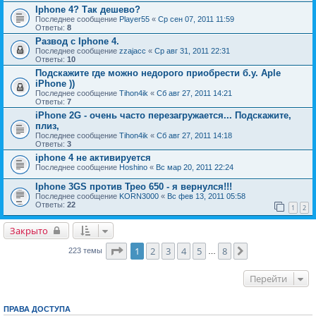
Iphone 4? Так дешево?
Последнее сообщение
Player55
«
Ср сен 07, 2011 11:59
Ответы:
8
Развод с Iphone 4.
Последнее сообщение
zzajacc
«
Ср авг 31, 2011 22:31
Ответы:
10
Подскажите где можно недорого приобрести б.у. Aple
iPhone ))
Последнее сообщение
Tihon4ik
«
Сб авг 27, 2011 14:21
Ответы:
7
iPhone 2G - очень часто перезагружается... Подскажите,
плиз,
Последнее сообщение
Tihon4ik
«
Сб авг 27, 2011 14:18
Ответы:
3
iphone 4 не активируется
Последнее сообщение
Hoshino
«
Вс мар 20, 2011 22:24
Iphone 3GS против Трео 650 - я вернулся!!!
Последнее сообщение
KORN3000
«
Вс фев 13, 2011 05:58
Ответы:
22
1
2
Закрыто
Страница
1
из
8
1
2
3
4
5
8
След.
223 темы
…
Перейти
ПРАВА ДОСТУПА