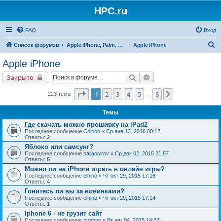
HPC.ru
FAQ
Вход
П
Список форумов
Apple iPhone, Palm, Symbian, Linux и прочие
Apple iPhone
о
Apple iPhone
и
Поиск
Расширенный поиск
Закрыто
с
к
Страница
1
из
8
1
2
3
4
5
8
След.
223 темы
…
Темы
Где скачать можно прошивку на iPad2
Последнее сообщение
Coinon
«
Ср янв 13, 2016 00:12
Ответы:
2
Яблоко или самсунг?
Последнее сообщение
ballancirov
«
Ср дек 02, 2015 21:57
Ответы:
5
Можно ли на iPhone играть в онлайн игры?
Последнее сообщение
elnino
«
Чт окт 29, 2015 17:16
Ответы:
4
Гонитесь ли вы за новинками?
Последнее сообщение
elnino
«
Чт окт 29, 2015 17:14
Ответы:
1
Iphone 6 - не грузит сайт
Последнее сообщение
pushno
«
Вт авг 04, 2015 14:22