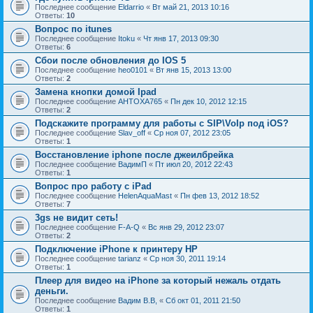
Последнее сообщение
Eldarrio
«
Вт май 21, 2013 10:16
Ответы:
10
Вопрос по itunes
Последнее сообщение
Itoku
«
Чт янв 17, 2013 09:30
Ответы:
6
Сбои после обновления до IOS 5
Последнее сообщение
heo0101
«
Вт янв 15, 2013 13:00
Ответы:
2
Замена кнопки домой Ipad
Последнее сообщение
AHTOXA765
«
Пн дек 10, 2012 12:15
Ответы:
2
Подскажите программу для работы с SIP\VoIp под iOS?
Последнее сообщение
Slav_off
«
Ср ноя 07, 2012 23:05
Ответы:
1
Восстановление iphone после джеилбрейка
Последнее сообщение
ВадимП
«
Пт июл 20, 2012 22:43
Ответы:
1
Вопрос про работу с iPad
Последнее сообщение
HelenAquaMast
«
Пн фев 13, 2012 18:52
Ответы:
7
3gs не видит сеть!
Последнее сообщение
F-A-Q
«
Вс янв 29, 2012 23:07
Ответы:
2
Подключение iPhone к принтеру НР
Последнее сообщение
tarianz
«
Ср ноя 30, 2011 19:14
Ответы:
1
Плеер для видео на iPhone за который нежаль отдать
деньги.
Последнее сообщение
Вадим В.В,
«
Сб окт 01, 2011 21:50
Ответы:
1