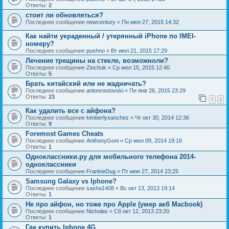
Ответы:
2
стоит ли обновляться?
Последнее сообщение
newcentury
«
Пн июл 27, 2015 14:32
Как найти украденный / утерянный iPhone по IMEI-
номеру?
Последнее сообщение
pushno
«
Вт июл 21, 2015 17:29
Лечение трещины на стекле, возможноли?
Последнее сообщение
Zinchuk
«
Ср июл 15, 2015 12:40
Ответы:
5
Брать китайский или не жадничать?
Последнее сообщение
antonrostovski
«
Пн янв 26, 2015 23:29
Ответы:
23
1
2
Как удалить все с айфона?
Последнее сообщение
kimberlysanchez
«
Чт окт 30, 2014 12:36
Ответы:
9
Foremost Games Cheats
Последнее сообщение
AnthonyGoni
«
Ср июл 09, 2014 19:16
Ответы:
1
Одноклассники.ру для мобильного телефона 2014-
одноклассники
Последнее сообщение
FrankieDug
«
Пт июн 27, 2014 23:25
Samsung Galaxy vs Iphone?
Последнее сообщение
sasha1408
«
Вс окт 13, 2013 19:14
Ответы:
1
Не про айфон, но тоже про Apple (умер акб Macbook)
Последнее сообщение
Nicholas
«
Сб окт 12, 2013 23:20
Ответы:
1
Где купить Iphone 4G