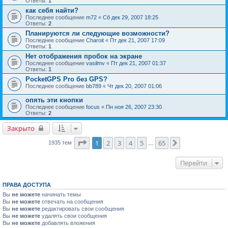
Ответы:
1
как себя найти?
Последнее сообщение
m72
«
Сб дек 29, 2007 18:25
Ответы:
2
Планируются ли следующие возможности?
Последнее сообщение
Charoit
«
Пт дек 21, 2007 17:09
Ответы:
1
Нет отображения пробок на экране
Последнее сообщение
vasilmv
«
Пт дек 21, 2007 01:37
Ответы:
1
PocketGPS Pro без GPS?
Последнее сообщение
bb789
«
Чт дек 20, 2007 01:06
опять эти кнопки
Последнее сообщение
focus
«
Пн ноя 26, 2007 23:30
Ответы:
2
Закрыто
Страница
1
из
65
1
2
3
4
5
65
След.
1935 тем
…
Перейти
ПРАВА ДОСТУПА
Вы
не можете
начинать темы
Вы
не можете
отвечать на сообщения
Вы
не можете
редактировать свои сообщения
Вы
не можете
удалять свои сообщения
Вы
не можете
добавлять вложения