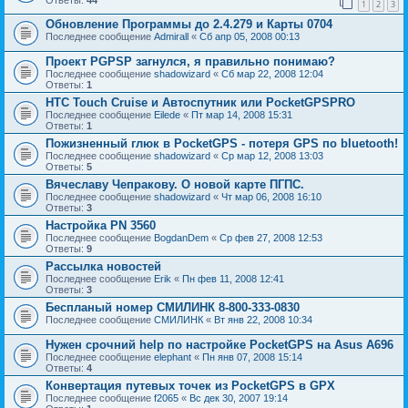
1
2
3
Обновление Программы до 2.4.279 и Карты 0704
Последнее сообщение
Admirall
«
Сб апр 05, 2008 00:13
Проект PGPSP загнулся, я правильно понимаю?
Последнее сообщение
shadowizard
«
Сб мар 22, 2008 12:04
Ответы:
1
HTC Touch Cruise и Автоспутник или PocketGPSPRO
Последнее сообщение
Eilede
«
Пт мар 14, 2008 15:31
Ответы:
1
Пожизненный глюк в PocketGPS - потеря GPS по bluetooth!
Последнее сообщение
shadowizard
«
Ср мар 12, 2008 13:03
Ответы:
5
Вячеславу Чепракову. О новой карте ПГПС.
Последнее сообщение
shadowizard
«
Чт мар 06, 2008 16:10
Ответы:
3
Настройка PN 3560
Последнее сообщение
BogdanDem
«
Ср фев 27, 2008 12:53
Ответы:
9
Рассылка новостей
Последнее сообщение
Erik
«
Пн фев 11, 2008 12:41
Ответы:
3
Беспланый номер СМИЛИНК 8-800-333-0830
Последнее сообщение
СМИЛИНК
«
Вт янв 22, 2008 10:34
Нужен срочний help по настройке PocketGPS на Asus A696
Последнее сообщение
elephant
«
Пн янв 07, 2008 15:14
Ответы:
4
Конвертация путевых точек из PocketGPS в GPX
Последнее сообщение
f2065
«
Вс дек 30, 2007 19:14