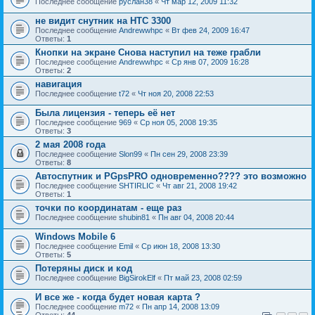
Последнее сообщение
руслан38
«
Чт мар 12, 2009 11:32
не видит снутник на HTC 3300
Последнее сообщение
Andrewwhpc
«
Вт фев 24, 2009 16:47
Ответы:
1
Кнопки на экране Снова наступил на теже грабли
Последнее сообщение
Andrewwhpc
«
Ср янв 07, 2009 16:28
Ответы:
2
навигация
Последнее сообщение
t72
«
Чт ноя 20, 2008 22:53
Была лицензия - теперь её нет
Последнее сообщение
969
«
Ср ноя 05, 2008 19:35
Ответы:
3
2 мая 2008 года
Последнее сообщение
Slon99
«
Пн сен 29, 2008 23:39
Ответы:
8
Автоспутник и PGpsPRO одновременно???? это возможно
Последнее сообщение
SHTIRLIC
«
Чт авг 21, 2008 19:42
Ответы:
1
точки по координатам - еще раз
Последнее сообщение
shubin81
«
Пн авг 04, 2008 20:44
Windows Mobile 6
Последнее сообщение
Emil
«
Ср июн 18, 2008 13:30
Ответы:
5
Потеряны диск и код
Последнее сообщение
BigSirokElf
«
Пт май 23, 2008 02:59
И все же - когда будет новая карта ?
Последнее сообщение
m72
«
Пн апр 14, 2008 13:09
Ответы:
44