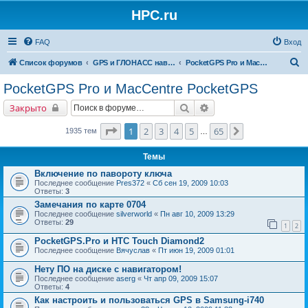
HPC.ru
FAQ
Вход
П
Список форумов
GPS и ГЛОНАСС навигация и оборудование для навигации
PocketGPS Pro и MacCentre PocketGPS
о
PocketGPS Pro и MacCentre PocketGPS
и
Поиск
Расширенный поиск
Закрыто
с
к
Страница
1
из
65
1
2
3
4
5
65
След.
1935 тем
…
Темы
Включение по павороту ключа
Последнее сообщение
Pres372
«
Сб сен 19, 2009 10:03
Ответы:
3
Замечания по карте 0704
Последнее сообщение
silverworld
«
Пн авг 10, 2009 13:29
Ответы:
29
1
2
PocketGPS.Pro и HTC Touch Diamond2
Последнее сообщение
Вячуслав
«
Пт июн 19, 2009 01:01
Нету ПО на диске с навигатором!
Последнее сообщение
aserg
«
Чт апр 09, 2009 15:07
Ответы:
4
Как настроить и пользоваться GPS в Samsung-i740