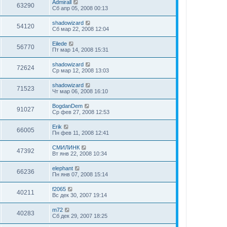
Admirall
63290
Сб апр 05, 2008 00:13
shadowizard
54120
Сб мар 22, 2008 12:04
Eilede
56770
Пт мар 14, 2008 15:31
shadowizard
72624
Ср мар 12, 2008 13:03
shadowizard
71523
Чт мар 06, 2008 16:10
BogdanDem
91027
Ср фев 27, 2008 12:53
Erik
66005
Пн фев 11, 2008 12:41
СМИЛИНК
47392
Вт янв 22, 2008 10:34
elephant
66236
Пн янв 07, 2008 15:14
f2065
40211
Вс дек 30, 2007 19:14
m72
40283
Сб дек 29, 2007 18:25