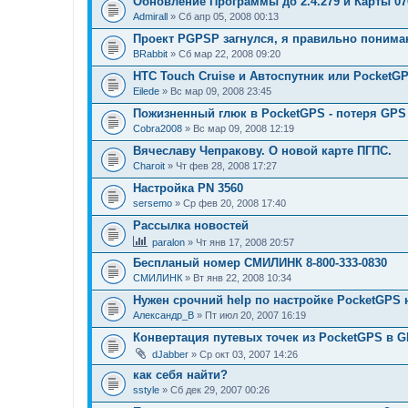
Обновление Программы до 2.4.279 и Карты 07
Admirall
» Сб апр 05, 2008 00:13
Проект PGPSP загнулся, я правильно поним
BRabbit
» Сб мар 22, 2008 09:20
HTC Touch Cruise и Автоспутник или Pocket
Eilede
» Вс мар 09, 2008 23:45
Пожизненный глюк в PocketGPS - потеря GPS 
Cobra2008
» Вс мар 09, 2008 12:19
Вячеславу Чепракову. О новой карте ПГПС.
Charoit
» Чт фев 28, 2008 17:27
Настройка PN 3560
sersemo
» Ср фев 20, 2008 17:40
Рассылка новостей
paralon
» Чт янв 17, 2008 20:57
Беспланый номер СМИЛИНК 8-800-333-0830
СМИЛИНК
» Вт янв 22, 2008 10:34
Нужен срочний help по настройке PocketGPS 
Александр_В
» Пт июл 20, 2007 16:19
Конвертация путевых точек из PocketGPS в 
dJabber
» Ср окт 03, 2007 14:26
как себя найти?
sstyle
» Сб дек 29, 2007 00:26