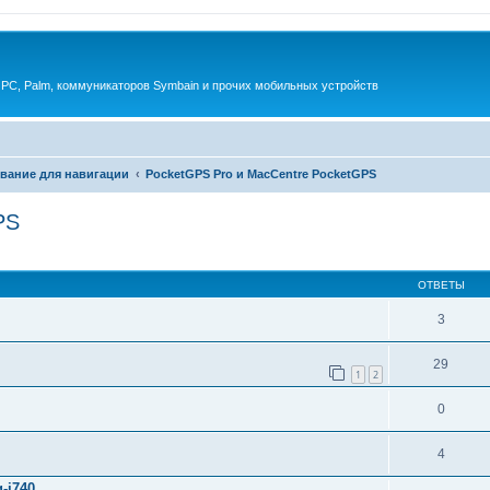
 PC, Palm, коммуникаторов Symbain и прочих мобильных устройств
вание для навигации
PocketGPS Pro и MacCentre PocketGPS
PS
енный поиск
ОТВЕТЫ
3
29
1
2
0
4
-i740