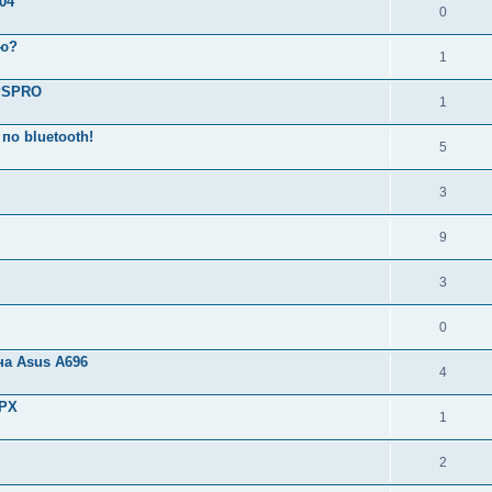
04
0
аю?
1
GPSPRO
1
по bluetooth!
5
3
9
3
0
на Asus A696
4
GPX
1
2