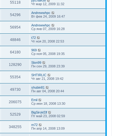
руслан38
55118
Чт мар 12, 2009 11:32
Andrewwhpc
54296
Вт фев 24, 2009 16:47
Andrewwhpc
56954
Ср янв 07, 2009 16:28
t72
48846
Чт ноя 20, 2008 22:53
969
64180
Ср ноя 05, 2008 19:35
Slon99
128290
Пн сен 29, 2008 23:39
SHTIRLIC
55354
Чт авг 21, 2008 19:42
shubin81
49730
Пн авг 04, 2008 20:44
Emil
206075
Ср июн 18, 2008 13:30
BigSirokElf
52529
Пт май 23, 2008 02:59
m72
348255
Пн апр 14, 2008 13:09