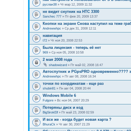
руслан38
» Чт мар 12, 2009 11:32
не видит снутник на HTC 3300
Sanchec 777
» Пт фев 20, 2009 13:37
Кнопки на экране Снова наступил на теже гра
Andrewwhpc
» Ср дек 31, 2008 12:11
навигация
t72
» Чт ноя 20, 2008 22:53
Была лицензия - теперь её нет
969
» Ср ноя 05, 2008 10:58
2 мая 2008 года
shadowizard
» Пт май 02, 2008 16:47
Автоспутник и PGpsPRO одновременно???? 
Andrewwhpc
» Пт авг 08, 2008 16:34
точки по координатам - еще раз
shubin81
» Пн авг 04, 2008 20:44
Windows Mobile 6
Fulgore
» Вс ноя 04, 2007 20:29
Потеряны диск и код
BigSirokElf
» Пт май 23, 2008 02:59
И все же - когда будет новая карта ?
BhuraCk
» Чт авг 30, 2007 21:29