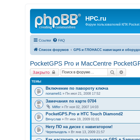
HPC.ru
Форум пользователей КПК Pocket
Ссылки
FAQ
Список форумов
GPS и ГЛОНАСС навигация и оборудо
PocketGPS Pro и MacCentre PocketG
Поиск
Расшир
Закрыто
ТЕМЫ
Включение по павороту ключа
noname61
» Пн июл 21, 2008 17:52
Замечания по карте 0704
Miffer
» Пт ноя 02, 2007 14:03
PocketGPS.Pro и HTC Touch Diamond2
Вячуслав
» Пт июн 19, 2009 01:01
Нету ПО на диске с навигатором!
Черепындель
» Вт янв 13, 2009 21:57
Как настроить и пользоваться GPS в Samsung