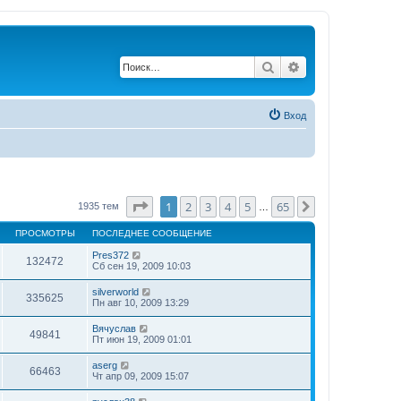
Поиск
Расширенный по
Вход
Страница
1
из
65
1
2
3
4
5
65
След.
1935 тем
…
ПРОСМОТРЫ
ПОСЛЕДНЕЕ СООБЩЕНИЕ
Pres372
132472
Сб сен 19, 2009 10:03
silverworld
335625
Пн авг 10, 2009 13:29
Вячуслав
49841
Пт июн 19, 2009 01:01
aserg
66463
Чт апр 09, 2009 15:07