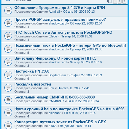
1
2
3
Обновление Программы до 2.4.279 и Карты 0704
Последнее сообщение
Admirall
«
Сб апр 05, 2008 00:13
Проект PGPSP загнулся, я правильно понимаю?
Последнее сообщение
shadowizard
«
Сб мар 22, 2008 12:04
Ответы:
1
HTC Touch Cruise и Автоспутник или PocketGPSPRO
Последнее сообщение
Eilede
«
Пт мар 14, 2008 15:31
Ответы:
1
Пожизненный глюк в PocketGPS - потеря GPS по bluetooth!
Последнее сообщение
shadowizard
«
Ср мар 12, 2008 13:03
Ответы:
5
Вячеславу Чепракову. О новой карте ПГПС.
Последнее сообщение
shadowizard
«
Чт мар 06, 2008 16:10
Ответы:
3
Настройка PN 3560
Последнее сообщение
BogdanDem
«
Ср фев 27, 2008 12:53
Ответы:
9
Рассылка новостей
Последнее сообщение
Erik
«
Пн фев 11, 2008 12:41
Ответы:
3
Беспланый номер СМИЛИНК 8-800-333-0830
Последнее сообщение
СМИЛИНК
«
Вт янв 22, 2008 10:34
Нужен срочний help по настройке PocketGPS на Asus A696
Последнее сообщение
elephant
«
Пн янв 07, 2008 15:14
Ответы:
4
Конвертация путевых точек из PocketGPS в GPX
Последнее сообщение
f2065
«
Вс дек 30, 2007 19:14