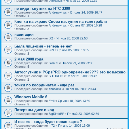
Последнее сообщение
руслан38
«
Чт мар 12, 2009 11:32
не видит снутник на HTC 3300
Последнее сообщение
Andrewwhpc
«
Вт фев 24, 2009 16:47
Ответы:
1
Кнопки на экране Снова наступил на теже грабли
Последнее сообщение
Andrewwhpc
«
Ср янв 07, 2009 16:28
Ответы:
2
навигация
Последнее сообщение
t72
«
Чт ноя 20, 2008 22:53
Была лицензия - теперь её нет
Последнее сообщение
969
«
Ср ноя 05, 2008 19:35
Ответы:
3
2 мая 2008 года
Последнее сообщение
Slon99
«
Пн сен 29, 2008 23:39
Ответы:
8
Автоспутник и PGpsPRO одновременно???? это возможно
Последнее сообщение
SHTIRLIC
«
Чт авг 21, 2008 19:42
Ответы:
1
точки по координатам - еще раз
Последнее сообщение
shubin81
«
Пн авг 04, 2008 20:44
Windows Mobile 6
Последнее сообщение
Emil
«
Ср июн 18, 2008 13:30
Ответы:
5
Потеряны диск и код
Последнее сообщение
BigSirokElf
«
Пт май 23, 2008 02:59
И все же - когда будет новая карта ?
Последнее сообщение
m72
«
Пн апр 14, 2008 13:09
Ответы:
44