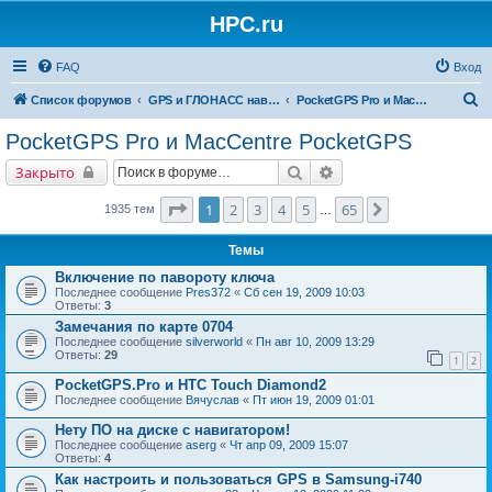
HPC.ru
FAQ
Вход
П
Список форумов
GPS и ГЛОНАСС навигация и оборудование для навигации
PocketGPS Pro и MacCentre PocketGPS
о
PocketGPS Pro и MacCentre PocketGPS
и
Поиск
Расширенный поиск
Закрыто
с
к
Страница
1
из
65
1
2
3
4
5
65
След.
1935 тем
…
Темы
Включение по павороту ключа
Последнее сообщение
Pres372
«
Сб сен 19, 2009 10:03
Ответы:
3
Замечания по карте 0704
Последнее сообщение
silverworld
«
Пн авг 10, 2009 13:29
Ответы:
29
1
2
PocketGPS.Pro и HTC Touch Diamond2
Последнее сообщение
Вячуслав
«
Пт июн 19, 2009 01:01
Нету ПО на диске с навигатором!
Последнее сообщение
aserg
«
Чт апр 09, 2009 15:07
Ответы:
4
Как настроить и пользоваться GPS в Samsung-i740