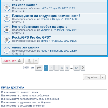
Ответы:
1
как себя найти?
Последнее сообщение
m72
«
Сб дек 29, 2007 18:25
Ответы:
2
Планируются ли следующие возможности?
Последнее сообщение
Charoit
«
Пт дек 21, 2007 17:09
Ответы:
1
Нет отображения пробок на экране
Последнее сообщение
vasilmv
«
Пт дек 21, 2007 01:37
Ответы:
1
PocketGPS Pro без GPS?
Последнее сообщение
bb789
«
Чт дек 20, 2007 01:06
опять эти кнопки
Последнее сообщение
focus
«
Пн ноя 26, 2007 23:30
Ответы:
2
Закрыто
Страница
1
из
65
1
2
3
4
5
65
След.
1935 тем
…
Перейти
ПРАВА ДОСТУПА
Вы
не можете
начинать темы
Вы
не можете
отвечать на сообщения
Вы
не можете
редактировать свои сообщения
Вы
не можете
удалять свои сообщения
Вы
не можете
добавлять вложения