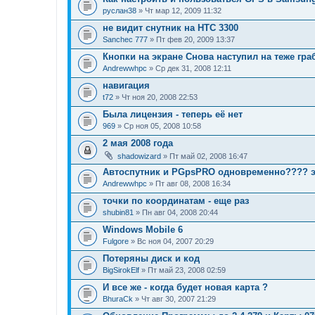
руслан38
» Чт мар 12, 2009 11:32
не видит снутник на HTC 3300
Sanchec 777
» Пт фев 20, 2009 13:37
Кнопки на экране Снова наступил на теже гра
Andrewwhpc
» Ср дек 31, 2008 12:11
навигация
t72
» Чт ноя 20, 2008 22:53
Была лицензия - теперь её нет
969
» Ср ноя 05, 2008 10:58
2 мая 2008 года
shadowizard
» Пт май 02, 2008 16:47
Автоспутник и PGpsPRO одновременно???? 
Andrewwhpc
» Пт авг 08, 2008 16:34
точки по координатам - еще раз
shubin81
» Пн авг 04, 2008 20:44
Windows Mobile 6
Fulgore
» Вс ноя 04, 2007 20:29
Потеряны диск и код
BigSirokElf
» Пт май 23, 2008 02:59
И все же - когда будет новая карта ?
BhuraCk
» Чт авг 30, 2007 21:29