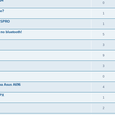
04
0
аю?
1
GPSPRO
1
по bluetooth!
5
3
9
3
0
на Asus A696
4
GPX
1
2