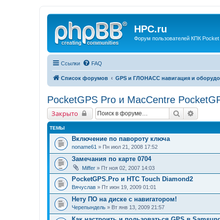
HPC.ru
Форум пользователей КПК Pocket
Ссылки
FAQ
Список форумов
GPS и ГЛОНАСС навигация и оборудо
PocketGPS Pro и MacCentre PocketG
Поиск
Расшир
Закрыто
ТЕМЫ
Включение по павороту ключа
noname61
» Пн июл 21, 2008 17:52
Замечания по карте 0704
Miffer
» Пт ноя 02, 2007 14:03
PocketGPS.Pro и HTC Touch Diamond2
Вячуслав
» Пт июн 19, 2009 01:01
Нету ПО на диске с навигатором!
Черепындель
» Вт янв 13, 2009 21:57
Как настроить и пользоваться GPS в Samsung