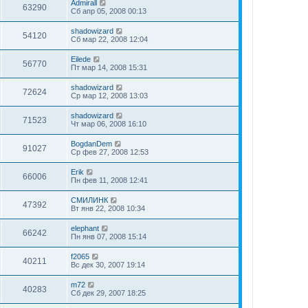
Admirall
63290
Сб апр 05, 2008 00:13
shadowizard
54120
Сб мар 22, 2008 12:04
Eilede
56770
Пт мар 14, 2008 15:31
shadowizard
72624
Ср мар 12, 2008 13:03
shadowizard
71523
Чт мар 06, 2008 16:10
BogdanDem
91027
Ср фев 27, 2008 12:53
Erik
66006
Пн фев 11, 2008 12:41
СМИЛИНК
47392
Вт янв 22, 2008 10:34
elephant
66242
Пн янв 07, 2008 15:14
f2065
40211
Вс дек 30, 2007 19:14
m72
40283
Сб дек 29, 2007 18:25