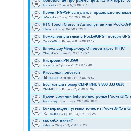
Обновление Программы до 2.4.279 и Карты 07
Admirall
» Сб апр 05, 2008 00:13
Проект PGPSP загнулся, я правильно поним
BRabbit
» Сб мар 22, 2008 09:20
HTC Touch Cruise и Автоспутник или Pocket
Eilede
» Вс мар 09, 2008 23:45
Пожизненный глюк в PocketGPS - потеря GPS 
Cobra2008
» Вс мар 09, 2008 12:19
Вячеславу Чепракову. О новой карте ПГПС.
Charoit
» Чт фев 28, 2008 17:27
Настройка PN 3560
sersemo
» Ср фев 20, 2008 17:40
Рассылка новостей
paralon
» Чт янв 17, 2008 20:57
Беспланый номер СМИЛИНК 8-800-333-0830
СМИЛИНК
» Вт янв 22, 2008 10:34
Нужен срочний help по настройке PocketGPS 
Александр_В
» Пт июл 20, 2007 16:19
Конвертация путевых точек из PocketGPS в 
dJabber
» Ср окт 03, 2007 14:26
как себя найти?
sstyle
» Сб дек 29, 2007 00:26