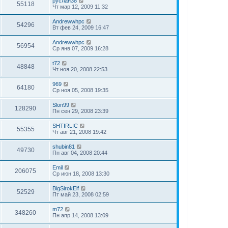
руслан38
55118
Чт мар 12, 2009 11:32
Andrewwhpc
54296
Вт фев 24, 2009 16:47
Andrewwhpc
56954
Ср янв 07, 2009 16:28
t72
48848
Чт ноя 20, 2008 22:53
969
64180
Ср ноя 05, 2008 19:35
Slon99
128290
Пн сен 29, 2008 23:39
SHTIRLIC
55355
Чт авг 21, 2008 19:42
shubin81
49730
Пн авг 04, 2008 20:44
Emil
206075
Ср июн 18, 2008 13:30
BigSirokElf
52529
Пт май 23, 2008 02:59
m72
348260
Пн апр 14, 2008 13:09