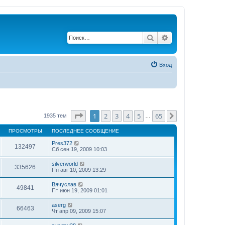
Поиск
Расширенный по
Вход
Страница
1
из
65
1
2
3
4
5
65
След.
1935 тем
…
ПРОСМОТРЫ
ПОСЛЕДНЕЕ СООБЩЕНИЕ
Pres372
132497
Сб сен 19, 2009 10:03
silverworld
335626
Пн авг 10, 2009 13:29
Вячуслав
49841
Пт июн 19, 2009 01:01
aserg
66463
Чт апр 09, 2009 15:07