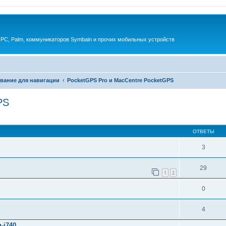
 PC, Palm, коммуникаторов Symbain и прочих мобильных устройств
вание для навигации
PocketGPS Pro и MacCentre PocketGPS
PS
енный поиск
ОТВЕТЫ
3
29
1
2
0
4
-i740