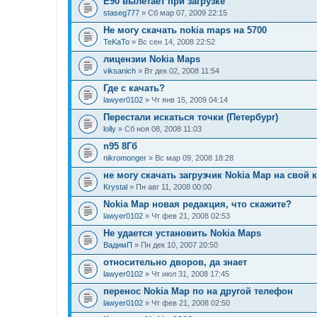
Е90 вылетает при загрузке
staseg777
» Сб мар 07, 2009 22:15
Не могу скачать nokia maps на 5700
TeKaTo
» Вс сен 14, 2008 22:52
лицензии Nokia Maps
viksanich
» Вт дек 02, 2008 11:54
Где с качать?
lawyer0102
» Чт янв 15, 2009 04:14
Перестали искаться точки (Петербург)
lolly
» Сб ноя 08, 2008 11:03
n95 8Гб
nikromonger
» Вс мар 09, 2008 18:28
не могу скачать загрузчик Nokia Map на свой
Krystal
» Пн авг 11, 2008 00:00
Nokia Map новая редакция, что скажите?
lawyer0102
» Чт фев 21, 2008 02:53
Не удается установить Nokia Maps
ВадимП
» Пн дек 10, 2007 20:50
относительно дворов, да знает
lawyer0102
» Чт июл 31, 2008 17:45
перенос Nokia Map по на другой телефон
lawyer0102
» Чт фев 21, 2008 02:50