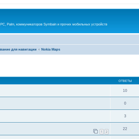
 PC, Palm, коммуникаторов Symbain и прочих мобильных устройств
вание для навигации
Nokia Maps
енный поиск
ОТВЕТЫ
10
0
3
22
1
2