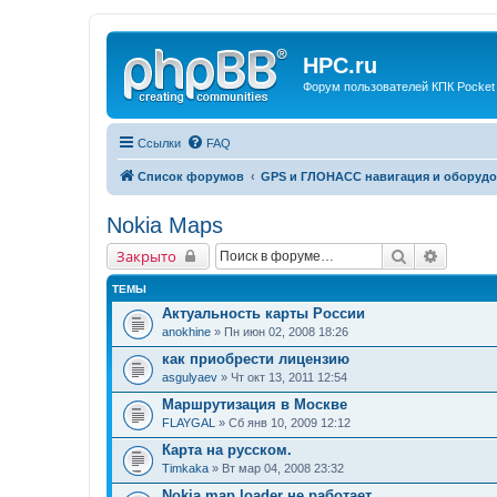
HPC.ru
Форум пользователей КПК Pocket
Ссылки
FAQ
Список форумов
GPS и ГЛОНАСС навигация и оборудо
Nokia Maps
Поиск
Расшир
Закрыто
ТЕМЫ
Актуальность карты России
anokhine
» Пн июн 02, 2008 18:26
как приобрести лицензию
asgulyaev
» Чт окт 13, 2011 12:54
Маршрутизация в Москве
FLAYGAL
» Сб янв 10, 2009 12:12
Карта на русском.
Timkaka
» Вт мар 04, 2008 23:32
Nokia map loader не работает.