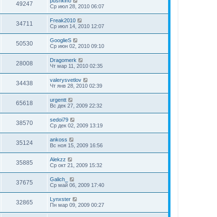
pushkino
49247
Ср июл 28, 2010 06:07
Freak2010
34711
Ср июл 14, 2010 12:07
GooglieS
50530
Ср июн 02, 2010 09:10
Dragomerk
28008
Чт мар 11, 2010 02:35
valerysvetlov
34438
Чт янв 28, 2010 02:39
urgentt
65618
Вс дек 27, 2009 22:32
sedoi79
38570
Ср дек 02, 2009 13:19
ankoss
35124
Вс ноя 15, 2009 16:56
Alekzz
35885
Ср окт 21, 2009 15:32
Galich_
37675
Ср май 06, 2009 17:40
Lynxster
32865
Пн мар 09, 2009 00:27