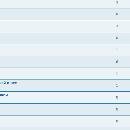
3
0
3
0
1
6
1
ней и все
1
ации
0
0
0