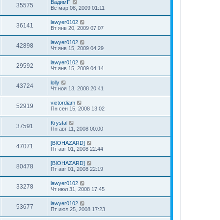
ВадимП
35575
Вс мар 08, 2009 01:11
lawyer0102
36141
Вт янв 20, 2009 07:07
lawyer0102
42898
Чт янв 15, 2009 04:29
lawyer0102
29592
Чт янв 15, 2009 04:14
lolly
43724
Чт ноя 13, 2008 20:41
victordiam
52919
Пн сен 15, 2008 13:02
Krystal
37591
Пн авг 11, 2008 00:00
[BIOHAZARD]
47071
Пт авг 01, 2008 22:44
[BIOHAZARD]
80478
Пт авг 01, 2008 22:19
lawyer0102
33278
Чт июл 31, 2008 17:45
lawyer0102
53677
Пт июл 25, 2008 17:23