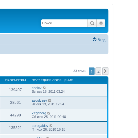
Поиск
Расширенный по
Вход
1
2
След.
33 темы
ПРОСМОТРЫ
ПОСЛЕДНЕЕ СООБЩЕНИЕ
shelev
139497
Вс дек 18, 2011 03:24
asgulyaev
28561
Чт окт 13, 2011 12:54
Zegeberg
44298
Сб июн 25, 2011 00:40
seregakiev
135321
Пт ноя 26, 2010 16:18