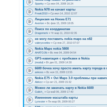
Spanky
» Ср июн 04, 2008 16:24
Nokia N78 не качает карты
Freak2010
» Ср июл 14, 2010 12:07
Лицензия на Нокиа Е71
Averton
» Вс фев 15, 2009 18:05
Поиск по координатам
Dragomerk
» Чт мар 11, 2010 02:35
не могу поставить nokia maps на n82
valerysvetlov
» Ср янв 27, 2010 07:07
Nokia Maps nokia 5800
AHATOJIb
» Вс янв 04, 2009 04:54
GPS-навигация с пробками в Nokia
|modul|
» Вт дек 01, 2009 14:30
6600 бочка хочу просто иметь карту города в 
ankoss
» Вс ноя 15, 2009 13:55
Nokia E75 + Ovi Maps 3.0 проблемы при навиг
Alekzz
» Ср окт 21, 2009 15:32
Можно ли закачать карту в Nokia 6600
Galich_
» Ср май 06, 2009 17:40
Изменение масштаба карты
Lynxster
» Пн мар 09, 2009 00:27