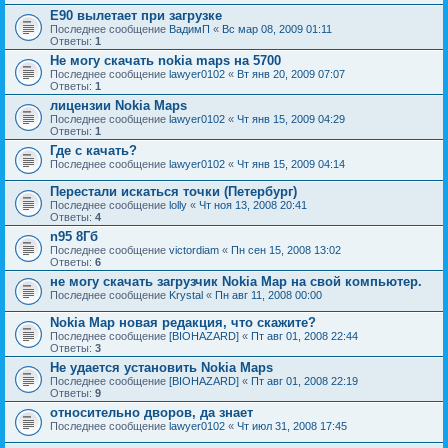
Е90 вылетает при загрузке
Последнее сообщение
ВадимП
«
Вс мар 08, 2009 01:11
Ответы:
1
Не могу скачать nokia maps на 5700
Последнее сообщение
lawyer0102
«
Вт янв 20, 2009 07:07
Ответы:
1
лицензии Nokia Maps
Последнее сообщение
lawyer0102
«
Чт янв 15, 2009 04:29
Ответы:
1
Где с качать?
Последнее сообщение
lawyer0102
«
Чт янв 15, 2009 04:14
Перестали искаться точки (Петербург)
Последнее сообщение
lolly
«
Чт ноя 13, 2008 20:41
Ответы:
4
n95 8Гб
Последнее сообщение
victordiam
«
Пн сен 15, 2008 13:02
Ответы:
6
не могу скачать загрузчик Nokia Map на свой компьютер.
Последнее сообщение
Krystal
«
Пн авг 11, 2008 00:00
Nokia Map новая редакция, что скажите?
Последнее сообщение
[BIOHAZARD]
«
Пт авг 01, 2008 22:44
Ответы:
3
Не удается установить Nokia Maps
Последнее сообщение
[BIOHAZARD]
«
Пт авг 01, 2008 22:19
Ответы:
9
относительно дворов, да знает
Последнее сообщение
lawyer0102
«
Чт июл 31, 2008 17:45