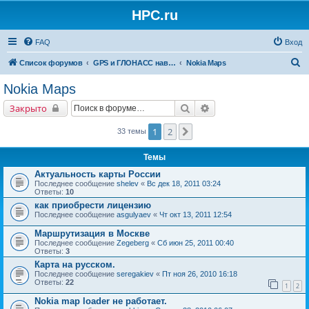
HPC.ru
FAQ
Вход
П
Список форумов
GPS и ГЛОНАСС навигация и оборудование для навигации
Nokia Maps
о
Nokia Maps
и
Поиск
Расширенный поиск
Закрыто
с
к
1
2
След.
33 темы
Темы
Актуальность карты России
Последнее сообщение
shelev
«
Вс дек 18, 2011 03:24
Ответы:
10
как приобрести лицензию
Последнее сообщение
asgulyaev
«
Чт окт 13, 2011 12:54
Маршрутизация в Москве
Последнее сообщение
Zegeberg
«
Сб июн 25, 2011 00:40
Ответы:
3
Карта на русском.
Последнее сообщение
seregakiev
«
Пт ноя 26, 2010 16:18
Ответы:
22
1
2
Nokia map loader не работает.