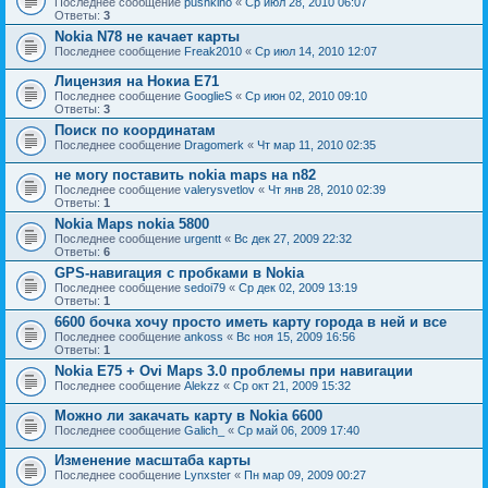
Последнее сообщение
pushkino
«
Ср июл 28, 2010 06:07
Ответы:
3
Nokia N78 не качает карты
Последнее сообщение
Freak2010
«
Ср июл 14, 2010 12:07
Лицензия на Нокиа Е71
Последнее сообщение
GooglieS
«
Ср июн 02, 2010 09:10
Ответы:
3
Поиск по координатам
Последнее сообщение
Dragomerk
«
Чт мар 11, 2010 02:35
не могу поставить nokia maps на n82
Последнее сообщение
valerysvetlov
«
Чт янв 28, 2010 02:39
Ответы:
1
Nokia Maps nokia 5800
Последнее сообщение
urgentt
«
Вс дек 27, 2009 22:32
Ответы:
6
GPS-навигация с пробками в Nokia
Последнее сообщение
sedoi79
«
Ср дек 02, 2009 13:19
Ответы:
1
6600 бочка хочу просто иметь карту города в ней и все
Последнее сообщение
ankoss
«
Вс ноя 15, 2009 16:56
Ответы:
1
Nokia E75 + Ovi Maps 3.0 проблемы при навигации
Последнее сообщение
Alekzz
«
Ср окт 21, 2009 15:32
Можно ли закачать карту в Nokia 6600
Последнее сообщение
Galich_
«
Ср май 06, 2009 17:40
Изменение масштаба карты
Последнее сообщение
Lynxster
«
Пн мар 09, 2009 00:27