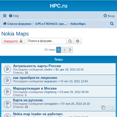
HPC.ru
FAQ
Вход
П
Список форумов
GPS и ГЛОНАСС навигация и оборудование для навигации
Nokia Maps
о
Nokia Maps
и
Поиск
Расширенный поиск
Закрыто
с
к
1
2
След.
33 темы
Темы
Актуальность карты России
Последнее сообщение
shelev
«
Вс дек 18, 2011 03:24
Ответы:
10
как приобрести лицензию
Последнее сообщение
asgulyaev
«
Чт окт 13, 2011 12:54
Маршрутизация в Москве
Последнее сообщение
Zegeberg
«
Сб июн 25, 2011 00:40
Ответы:
3
Карта на русском.
Последнее сообщение
seregakiev
«
Пт ноя 26, 2010 16:18
Ответы:
22
1
2
Nokia map loader не работает.