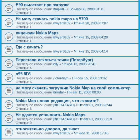
Е90 вылетает при загрузке
Последнее сообщение
ВадимП
«
Вс мар 08, 2009 01:11
Ответы:
1
Не могу скачать nokia maps на 5700
Последнее сообщение
lawyer0102
«
Вт янв 20, 2009 07:07
Ответы:
1
лицензии Nokia Maps
Последнее сообщение
lawyer0102
«
Чт янв 15, 2009 04:29
Ответы:
1
Где с качать?
Последнее сообщение
lawyer0102
«
Чт янв 15, 2009 04:14
Перестали искаться точки (Петербург)
Последнее сообщение
lolly
«
Чт ноя 13, 2008 20:41
Ответы:
4
n95 8Гб
Последнее сообщение
victordiam
«
Пн сен 15, 2008 13:02
Ответы:
6
не могу скачать загрузчик Nokia Map на свой компьютер.
Последнее сообщение
Krystal
«
Пн авг 11, 2008 00:00
Nokia Map новая редакция, что скажите?
Последнее сообщение
[BIOHAZARD]
«
Пт авг 01, 2008 22:44
Ответы:
3
Не удается установить Nokia Maps
Последнее сообщение
[BIOHAZARD]
«
Пт авг 01, 2008 22:19
Ответы:
9
относительно дворов, да знает
Последнее сообщение
lawyer0102
«
Чт июл 31, 2008 17:45