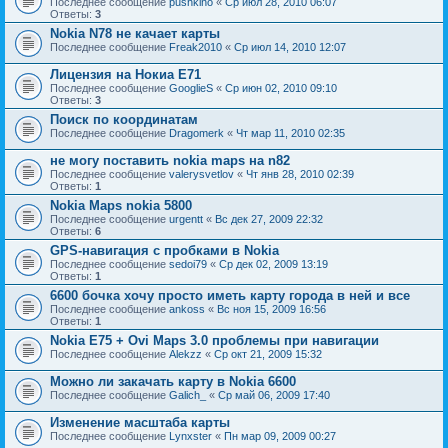
Последнее сообщение
pushkino
«
Ср июл 28, 2010 06:07
Ответы:
3
Nokia N78 не качает карты
Последнее сообщение
Freak2010
«
Ср июл 14, 2010 12:07
Лицензия на Нокиа Е71
Последнее сообщение
GooglieS
«
Ср июн 02, 2010 09:10
Ответы:
3
Поиск по координатам
Последнее сообщение
Dragomerk
«
Чт мар 11, 2010 02:35
не могу поставить nokia maps на n82
Последнее сообщение
valerysvetlov
«
Чт янв 28, 2010 02:39
Ответы:
1
Nokia Maps nokia 5800
Последнее сообщение
urgentt
«
Вс дек 27, 2009 22:32
Ответы:
6
GPS-навигация с пробками в Nokia
Последнее сообщение
sedoi79
«
Ср дек 02, 2009 13:19
Ответы:
1
6600 бочка хочу просто иметь карту города в ней и все
Последнее сообщение
ankoss
«
Вс ноя 15, 2009 16:56
Ответы:
1
Nokia E75 + Ovi Maps 3.0 проблемы при навигации
Последнее сообщение
Alekzz
«
Ср окт 21, 2009 15:32
Можно ли закачать карту в Nokia 6600
Последнее сообщение
Galich_
«
Ср май 06, 2009 17:40
Изменение масштаба карты
Последнее сообщение
Lynxster
«
Пн мар 09, 2009 00:27