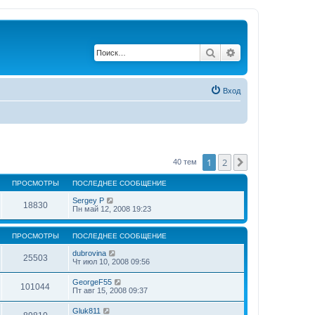
Поиск
Расширенный по
Вход
1
2
След.
40 тем
ПРОСМОТРЫ
ПОСЛЕДНЕЕ СООБЩЕНИЕ
Sergey P
18830
Пн май 12, 2008 19:23
ПРОСМОТРЫ
ПОСЛЕДНЕЕ СООБЩЕНИЕ
dubrovina
25503
Чт июл 10, 2008 09:56
GeorgeF55
101044
Пт авг 15, 2008 09:37
Gluk811