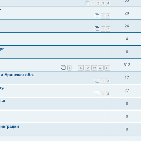
53
1
2
3
4
?
28
1
2
24
1
2
4
рг.
6
613
1
37
38
39
40
41
…
 и Брянская обл.
17
1
2
ну.
27
1
2
жье
8
0
нинградки
0