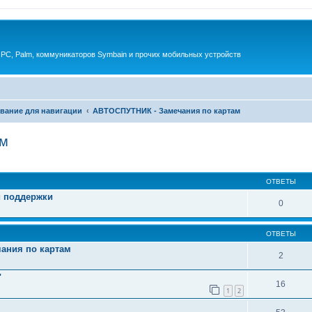
 PC, Palm, коммуникаторов Symbain и прочих мобильных устройств
вание для навигации
АВТОСПУТНИК - Замечания по картам
ам
енный поиск
ОТВЕТЫ
й поддержки
0
ОТВЕТЫ
ания по картам
2
"
16
1
2