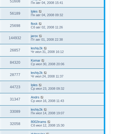
51608
Пн авг 04, 2008 15:41
Iples
56189
Пн авг 04, 2008 09:32
flosk
25698
Сб авг 02, 2008 11:26
jarov
144932
Пт авг 01, 2008 22:38
leshiy2k
26857
Чт июл 31, 2008 16:12
Komar
84320
Ср июл 30, 2008 20:06
leshiy2k
28777
Чт июл 24, 2008 11:37
Iples
44723
Ср июл 23, 2008 09:32
Andrs
31347
Ср июл 16, 2008 11:43
leshiy2k
33089
Пн июл 14, 2008 19:07
8002trams
32058
Сб июл 12, 2008 15:30
dubrovina