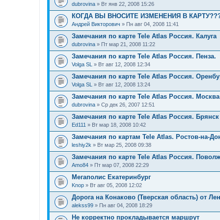
dubrovina
» Вт янв 22, 2008 15:26
КОГДА ВЫ ВНОСИТЕ ИЗМЕНЕНИЯ В КАРТУ??
Андрей Викторович
» Пн авг 04, 2008 11:41
Замечания по карте Tele Atlas Россия. Калуга
dubrovina
» Пт мар 21, 2008 11:22
Замечания по карте Tele Atlas Россия. Пенза.
Volga SL
» Вт авг 12, 2008 12:34
Замечания по карте Tele Atlas Россия. Оренбу
Volga SL
» Вт авг 12, 2008 13:24
Замечания по карте Tele Atlas Россия. Москва
dubrovina
» Ср дек 26, 2007 12:51
Замечания по карте Tele Atlas Россия. Брянск
Ed111
» Вт мар 18, 2008 10:42
Замечания по картам Tele Atlas. Ростов-на-До
leshiy2k
» Вт мар 25, 2008 09:38
Замечания по карте Tele Atlas Россия. Повол
Amo84
» Пт мар 07, 2008 22:29
Мегаполис Екатеринбург
Knop
» Вт авг 05, 2008 12:02
Дорога на Конаково (Тверская область) от Ле
alekss99
» Пн авг 04, 2008 18:29
Не корректно прокладывается маршрут