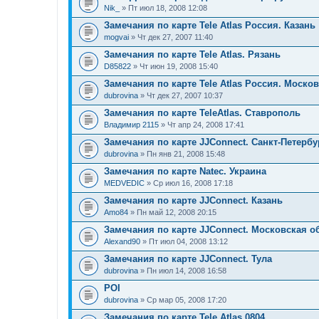
Nik_
» Пт июл 18, 2008 12:08
Замечания по карте Tele Atlas Россия. Казань
mogvai
» Чт дек 27, 2007 11:40
Замечания по карте Tele Atlas. Рязань
D85822
» Чт июн 19, 2008 15:40
Замечания по карте Tele Atlas Россия. Моско
dubrovina
» Чт дек 27, 2007 10:37
Замечания по карте TeleAtlas. Ставрополь
Владимир 2115
» Чт апр 24, 2008 17:41
Замечания по карте JJConnect. Санкт-Петербу
dubrovina
» Пн янв 21, 2008 15:48
Замечания по карте Natec. Украина
MEDVEDIC
» Ср июл 16, 2008 17:18
Замечания по карте JJСonnect. Казань
Amo84
» Пн май 12, 2008 20:15
Замечания по карте JJConnect. Московская о
Alexand90
» Пт июл 04, 2008 13:12
Замечания по карте JJСonnect. Тула
dubrovina
» Пн июл 14, 2008 16:58
POI
dubrovina
» Ср мар 05, 2008 17:20
Замечания по карте Tele Atlas 0804