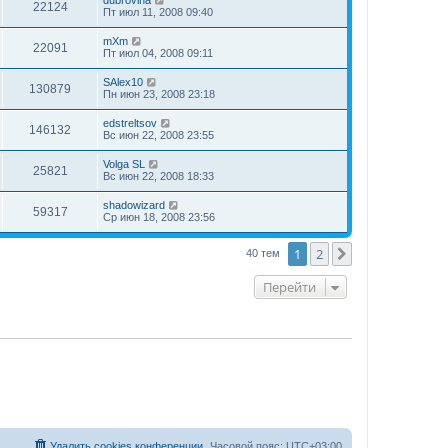
22124
Пт июл 11, 2008 09:40
mXm
22091
Пт июл 04, 2008 09:11
SAlex10
130879
Пн июн 23, 2008 23:18
edstreltsov
146132
Вс июн 22, 2008 23:55
Volga SL
25821
Вс июн 22, 2008 18:33
shadowizard
59317
Ср июн 18, 2008 23:56
1
2
След.
40 тем
Перейти
Удалить cookies конференции
Часовой пояс:
UTC+03:00