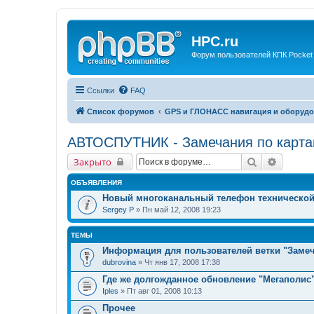
HPC.ru
Форум пользователей КПК Pocket
Ссылки
FAQ
Список форумов
GPS и ГЛОНАСС навигация и оборудо
АВТОСПУТНИК - Замечания по карт
Поиск
Расшир
Закрыто
ОБЪЯВЛЕНИЯ
Новый многоканальный телефон техническо
Sergey P
» Пн май 12, 2008 19:23
ТЕМЫ
Информация для пользователей ветки "Замеч
dubrovina
» Чт янв 17, 2008 17:38
Где же долгожданное обновление "Мегаполис
Iples
» Пт авг 01, 2008 10:13
Прочее