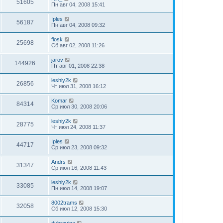
51605
Пн авг 04, 2008 15:41
Iples
56187
Пн авг 04, 2008 09:32
flosk
25698
Сб авг 02, 2008 11:26
jarov
144926
Пт авг 01, 2008 22:38
leshiy2k
26856
Чт июл 31, 2008 16:12
Komar
84314
Ср июл 30, 2008 20:06
leshiy2k
28775
Чт июл 24, 2008 11:37
Iples
44717
Ср июл 23, 2008 09:32
Andrs
31347
Ср июл 16, 2008 11:43
leshiy2k
33085
Пн июл 14, 2008 19:07
8002trams
32058
Сб июл 12, 2008 15:30
dubrovina