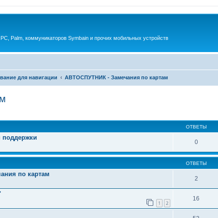
 PC, Palm, коммуникаторов Symbain и прочих мобильных устройств
вание для навигации
АВТОСПУТНИК - Замечания по картам
ам
енный поиск
ОТВЕТЫ
й поддержки
0
ОТВЕТЫ
ания по картам
2
"
16
1
2