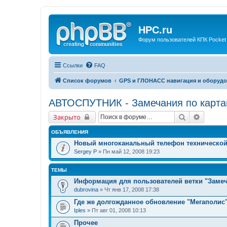
HPC.ru
Форум пользователей КПК Pocket
Ссылки
FAQ
Список форумов
GPS и ГЛОНАСС навигация и оборудо
АВТОСПУТНИК - Замечания по карт
Поиск
Расшир
Закрыто
ОБЪЯВЛЕНИЯ
Новый многоканальный телефон техническо
Sergey P
» Пн май 12, 2008 19:23
ТЕМЫ
Информация для пользователей ветки "Замеч
dubrovina
» Чт янв 17, 2008 17:38
Где же долгожданное обновление "Мегаполис
Iples
» Пт авг 01, 2008 10:13
Прочее