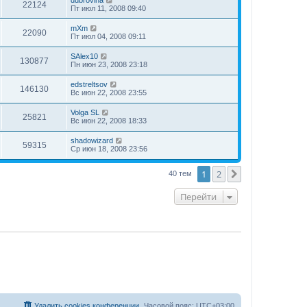
22124
Пт июл 11, 2008 09:40
mXm
22090
Пт июл 04, 2008 09:11
SAlex10
130877
Пн июн 23, 2008 23:18
edstreltsov
146130
Вс июн 22, 2008 23:55
Volga SL
25821
Вс июн 22, 2008 18:33
shadowizard
59315
Ср июн 18, 2008 23:56
1
2
След.
40 тем
Перейти
Удалить cookies конференции
Часовой пояс:
UTC+03:00