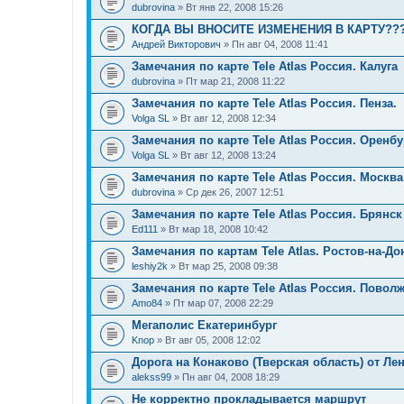
dubrovina
» Вт янв 22, 2008 15:26
КОГДА ВЫ ВНОСИТЕ ИЗМЕНЕНИЯ В КАРТУ??
Андрей Викторович
» Пн авг 04, 2008 11:41
Замечания по карте Tele Atlas Россия. Калуга
dubrovina
» Пт мар 21, 2008 11:22
Замечания по карте Tele Atlas Россия. Пенза.
Volga SL
» Вт авг 12, 2008 12:34
Замечания по карте Tele Atlas Россия. Оренбу
Volga SL
» Вт авг 12, 2008 13:24
Замечания по карте Tele Atlas Россия. Москва
dubrovina
» Ср дек 26, 2007 12:51
Замечания по карте Tele Atlas Россия. Брянск
Ed111
» Вт мар 18, 2008 10:42
Замечания по картам Tele Atlas. Ростов-на-До
leshiy2k
» Вт мар 25, 2008 09:38
Замечания по карте Tele Atlas Россия. Повол
Amo84
» Пт мар 07, 2008 22:29
Мегаполис Екатеринбург
Knop
» Вт авг 05, 2008 12:02
Дорога на Конаково (Тверская область) от Ле
alekss99
» Пн авг 04, 2008 18:29
Не корректно прокладывается маршрут