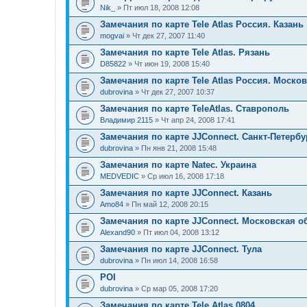
Nik_
» Пт июл 18, 2008 12:08
Замечания по карте Tele Atlas Россия. Казань
mogvai
» Чт дек 27, 2007 11:40
Замечания по карте Tele Atlas. Рязань
D85822
» Чт июн 19, 2008 15:40
Замечания по карте Tele Atlas Россия. Моско
dubrovina
» Чт дек 27, 2007 10:37
Замечания по карте TeleAtlas. Ставрополь
Владимир 2115
» Чт апр 24, 2008 17:41
Замечания по карте JJConnect. Санкт-Петербу
dubrovina
» Пн янв 21, 2008 15:48
Замечания по карте Natec. Украина
MEDVEDIC
» Ср июл 16, 2008 17:18
Замечания по карте JJСonnect. Казань
Amo84
» Пн май 12, 2008 20:15
Замечания по карте JJConnect. Московская о
Alexand90
» Пт июл 04, 2008 13:12
Замечания по карте JJСonnect. Тула
dubrovina
» Пн июл 14, 2008 16:58
POI
dubrovina
» Ср мар 05, 2008 17:20
Замечания по карте Tele Atlas 0804