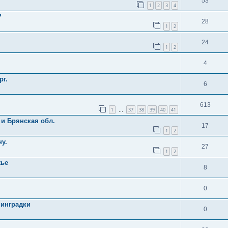
53
1
2
3
4
?
28
1
2
24
1
2
4
рг.
6
613
1
37
38
39
40
41
…
 и Брянская обл.
17
1
2
ну.
27
1
2
жье
8
0
нинградки
0