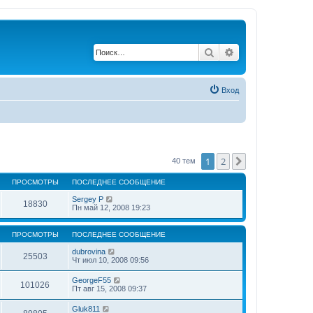
Поиск
Расширенный по
Вход
1
2
След.
40 тем
ПРОСМОТРЫ
ПОСЛЕДНЕЕ СООБЩЕНИЕ
Sergey P
18830
Пн май 12, 2008 19:23
ПРОСМОТРЫ
ПОСЛЕДНЕЕ СООБЩЕНИЕ
dubrovina
25503
Чт июл 10, 2008 09:56
GeorgeF55
101026
Пт авг 15, 2008 09:37
Gluk811