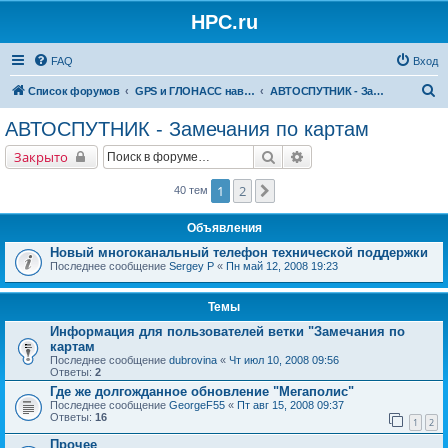
HPC.ru
FAQ
Вход
П
Список форумов
GPS и ГЛОНАСС навигация и оборудование для навигации
АВТОСПУТНИК - Замечания по картам
о
АВТОСПУТНИК - Замечания по картам
и
Поиск
Расширенный поиск
Закрыто
с
к
1
2
След.
40 тем
Объявления
Новый многоканальный телефон технической поддержки
Последнее сообщение
Sergey P
«
Пн май 12, 2008 19:23
Темы
Информация для пользователей ветки "Замечания по
картам
Последнее сообщение
dubrovina
«
Чт июл 10, 2008 09:56
Ответы:
2
Где же долгожданное обновление "Мегаполис"
Последнее сообщение
GeorgeF55
«
Пт авг 15, 2008 09:37
Ответы:
16
1
2
Прочее