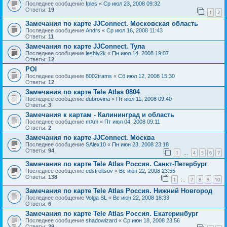
Последнее сообщение
Iples
«
Ср июл 23, 2008 09:32
Ответы:
19
1
2
Замечания по карте JJConnect. Московская область
Последнее сообщение
Andrs
«
Ср июл 16, 2008 11:43
Ответы:
11
Замечания по карте JJСonnect. Тула
Последнее сообщение
leshiy2k
«
Пн июл 14, 2008 19:07
Ответы:
12
POI
Последнее сообщение
8002trams
«
Сб июл 12, 2008 15:30
Ответы:
12
Замечания по карте Tele Atlas 0804
Последнее сообщение
dubrovina
«
Пт июл 11, 2008 09:40
Ответы:
3
Замечания к картам - Калининград и область
Последнее сообщение
mXm
«
Пт июл 04, 2008 09:11
Ответы:
2
Замечания по карте JJConnect. Москва
Последнее сообщение
SAlex10
«
Пн июн 23, 2008 23:18
Ответы:
94
1
4
5
6
7
…
Замечания по карте Tele Atlas Россия. Санкт-Петербург
Последнее сообщение
edstreltsov
«
Вс июн 22, 2008 23:55
Ответы:
138
1
7
8
9
10
…
Замечания по карте Tele Atlas Россия. Нижний Новгород
Последнее сообщение
Volga SL
«
Вс июн 22, 2008 18:33
Ответы:
6
Замечания по карте Tele Atlas Россия. Екатеринбург
Последнее сообщение
shadowizard
«
Ср июн 18, 2008 23:56
Ответы:
29