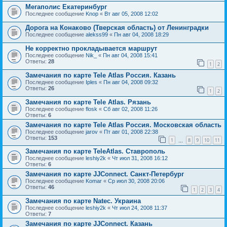
Мегаполис Екатеринбург
Последнее сообщение
Knop
«
Вт авг 05, 2008 12:02
Дорога на Конаково (Тверская область) от Ленинградки
Последнее сообщение
alekss99
«
Пн авг 04, 2008 18:29
Не корректно прокладывается маршрут
Последнее сообщение
Nik_
«
Пн авг 04, 2008 15:41
Ответы:
28
1
2
Замечания по карте Tele Atlas Россия. Казань
Последнее сообщение
Iples
«
Пн авг 04, 2008 09:32
Ответы:
26
1
2
Замечания по карте Tele Atlas. Рязань
Последнее сообщение
flosk
«
Сб авг 02, 2008 11:26
Ответы:
6
Замечания по карте Tele Atlas Россия. Московская область
Последнее сообщение
jarov
«
Пт авг 01, 2008 22:38
Ответы:
153
1
8
9
10
11
…
Замечания по карте TeleAtlas. Ставрополь
Последнее сообщение
leshiy2k
«
Чт июл 31, 2008 16:12
Ответы:
6
Замечания по карте JJConnect. Санкт-Петербург
Последнее сообщение
Komar
«
Ср июл 30, 2008 20:06
Ответы:
46
1
2
3
4
Замечания по карте Natec. Украина
Последнее сообщение
leshiy2k
«
Чт июл 24, 2008 11:37
Ответы:
7
Замечания по карте JJСonnect. Казань