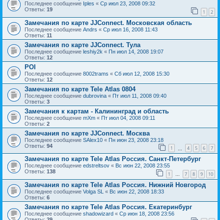
Последнее сообщение
Iples
«
Ср июл 23, 2008 09:32
Ответы:
19
1
2
Замечания по карте JJConnect. Московская область
Последнее сообщение
Andrs
«
Ср июл 16, 2008 11:43
Ответы:
11
Замечания по карте JJСonnect. Тула
Последнее сообщение
leshiy2k
«
Пн июл 14, 2008 19:07
Ответы:
12
POI
Последнее сообщение
8002trams
«
Сб июл 12, 2008 15:30
Ответы:
12
Замечания по карте Tele Atlas 0804
Последнее сообщение
dubrovina
«
Пт июл 11, 2008 09:40
Ответы:
3
Замечания к картам - Калининград и область
Последнее сообщение
mXm
«
Пт июл 04, 2008 09:11
Ответы:
2
Замечания по карте JJConnect. Москва
Последнее сообщение
SAlex10
«
Пн июн 23, 2008 23:18
Ответы:
94
1
4
5
6
7
…
Замечания по карте Tele Atlas Россия. Санкт-Петербург
Последнее сообщение
edstreltsov
«
Вс июн 22, 2008 23:55
Ответы:
138
1
7
8
9
10
…
Замечания по карте Tele Atlas Россия. Нижний Новгород
Последнее сообщение
Volga SL
«
Вс июн 22, 2008 18:33
Ответы:
6
Замечания по карте Tele Atlas Россия. Екатеринбург
Последнее сообщение
shadowizard
«
Ср июн 18, 2008 23:56
Ответы:
29