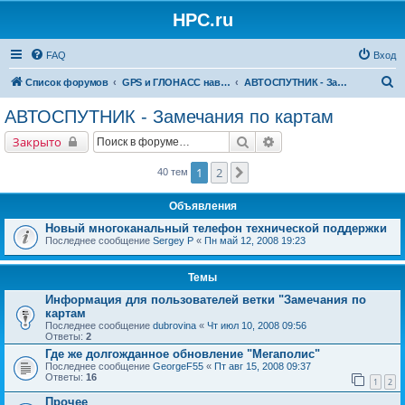
HPC.ru
FAQ
Вход
П
Список форумов
GPS и ГЛОНАСС навигация и оборудование для навигации
АВТОСПУТНИК - Замечания по картам
о
АВТОСПУТНИК - Замечания по картам
и
Поиск
Расширенный поиск
Закрыто
с
к
1
2
След.
40 тем
Объявления
Новый многоканальный телефон технической поддержки
Последнее сообщение
Sergey P
«
Пн май 12, 2008 19:23
Темы
Информация для пользователей ветки "Замечания по
картам
Последнее сообщение
dubrovina
«
Чт июл 10, 2008 09:56
Ответы:
2
Где же долгожданное обновление "Мегаполис"
Последнее сообщение
GeorgeF55
«
Пт авг 15, 2008 09:37
Ответы:
16
1
2
Прочее