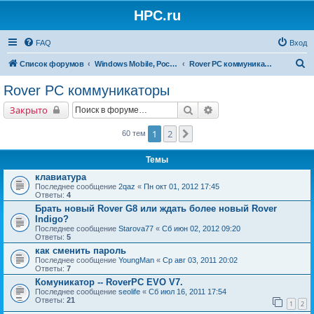
HPC.ru
FAQ
Вход
П
Список форумов
Windows Mobile, Pocket PC, MS Smartphone
Rover PC коммуникаторы
о
Rover PC коммуникаторы
и
Поиск
Расширенный поиск
Закрыто
с
к
1
2
След.
60 тем
Темы
клавиатура
Последнее сообщение
2qaz
«
Пн окт 01, 2012 17:45
Ответы:
4
Брать новый Rover G8 или ждать более новый Rover
Indigo?
Последнее сообщение
Starova77
«
Сб июн 02, 2012 09:20
Ответы:
5
как сменить пароль
Последнее сообщение
YoungMan
«
Ср авг 03, 2011 20:02
Ответы:
7
Комуникатор -- RoverPC EVO V7.
Последнее сообщение
seolife
«
Сб июл 16, 2011 17:54
Ответы:
21
1
2