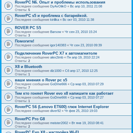
RoverPC N6. Опыт и проблемы использования
Последнее сообщение
DyAvOlikO
«
Вс апр 10, 2011 21:08
Ответы:
5
RoverPC s5 и проблема с батарейкой.
Последнее сообщение
kirillka
«
Вс окт 03, 2010 11:38
ROVER PC S5
Последнее сообщение
Barsow
«
Чт сен 23, 2010 15:24
Ответы:
3
Помогите!
Последнее сообщение
igor140383
«
Чт сен 23, 2010 09:39
Подключение RoverPC X7 к автомагнитоле
Последнее сообщение
alex2tmb
«
Пн апр 19, 2010 22:24
Ответы:
2
X8 и Bluetooth
Последнее сообщение
dlz1000
«
Сб апр 17, 2010 12:25
Ответы:
1
ваши мнения о Rover pc s5
Последнее сообщение
GoDme666
«
Ср мар 03, 2010 07:29
Ответы:
7
Тем кто гоняет Rover evo x8 напишите как работает
Последнее сообщение
GoDme666
«
Ср мар 03, 2010 07:27
Ответы:
1
RoverPC S6 (Lenovo ET600) глюк Internet Explorer
Последнее сообщение
diver92
«
Чт фев 25, 2010 19:03
RoverPC Pro G8
Последнее сообщение
meister2002
«
Вт янв 19, 2010 08:41
Ответы:
2
RoverPC Evo X8 - настройка Wi-FI