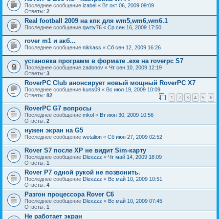
Последнее сообщение
izabel
«
Вт окт 06, 2009 09:09
Ответы:
2
Real football 2009 на кпк для wm5,wm6,wm6.1
Последнее сообщение
qwrty76
«
Ср сен 16, 2009 17:50
rover m1 и акб...
Последнее сообщение
nikkass
«
Сб сен 12, 2009 16:26
установка программ в формате .exe на roverpc S7
Последнее сообщение
zadonov
«
Чт сен 10, 2009 12:19
Ответы:
3
RoverPC Club анонсирует новый мощный RoverPC X7
Последнее сообщение
kuns09
«
Вс июл 19, 2009 10:09
Ответы:
82
1
2
3
4
5
6
RoverPC G7 вопросы
Последнее сообщение
mkol
«
Вт июн 30, 2009 10:56
Ответы:
2
нужен экран на G5
Последнее сообщение
wetalion
«
Сб июн 27, 2009 02:52
Rover S7 после ХР не видит Sim-карту
Последнее сообщение
Dlexzzz
«
Чт май 14, 2009 18:09
Ответы:
1
Rover P7 одной рукой не позвонить.
Последнее сообщение
Dlexzzz
«
Вс май 10, 2009 10:51
Ответы:
4
Разгон процессора Rover C6
Последнее сообщение
Dlexzzz
«
Вс май 10, 2009 07:45
Ответы:
1
Не работает экран