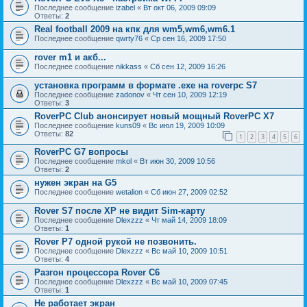
Последнее сообщение
izabel
«
Вт окт 06, 2009 09:09
Ответы:
2
Real football 2009 на кпк для wm5,wm6,wm6.1
Последнее сообщение
qwrty76
«
Ср сен 16, 2009 17:50
rover m1 и акб...
Последнее сообщение
nikkass
«
Сб сен 12, 2009 16:26
установка программ в формате .exe на roverpc S7
Последнее сообщение
zadonov
«
Чт сен 10, 2009 12:19
Ответы:
3
RoverPC Club анонсирует новый мощный RoverPC X7
Последнее сообщение
kuns09
«
Вс июл 19, 2009 10:09
Ответы:
82
1
2
3
4
5
6
RoverPC G7 вопросы
Последнее сообщение
mkol
«
Вт июн 30, 2009 10:56
Ответы:
2
нужен экран на G5
Последнее сообщение
wetalion
«
Сб июн 27, 2009 02:52
Rover S7 после ХР не видит Sim-карту
Последнее сообщение
Dlexzzz
«
Чт май 14, 2009 18:09
Ответы:
1
Rover P7 одной рукой не позвонить.
Последнее сообщение
Dlexzzz
«
Вс май 10, 2009 10:51
Ответы:
4
Разгон процессора Rover C6
Последнее сообщение
Dlexzzz
«
Вс май 10, 2009 07:45
Ответы:
1
Не работает экран