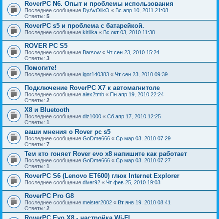
RoverPC N6. Опыт и проблемы использования
Последнее сообщение
DyAvOlikO
«
Вс апр 10, 2011 21:08
Ответы:
5
RoverPC s5 и проблема с батарейкой.
Последнее сообщение
kirillka
«
Вс окт 03, 2010 11:38
ROVER PC S5
Последнее сообщение
Barsow
«
Чт сен 23, 2010 15:24
Ответы:
3
Помогите!
Последнее сообщение
igor140383
«
Чт сен 23, 2010 09:39
Подключение RoverPC X7 к автомагнитоле
Последнее сообщение
alex2tmb
«
Пн апр 19, 2010 22:24
Ответы:
2
X8 и Bluetooth
Последнее сообщение
dlz1000
«
Сб апр 17, 2010 12:25
Ответы:
1
ваши мнения о Rover pc s5
Последнее сообщение
GoDme666
«
Ср мар 03, 2010 07:29
Ответы:
7
Тем кто гоняет Rover evo x8 напишите как работает
Последнее сообщение
GoDme666
«
Ср мар 03, 2010 07:27
Ответы:
1
RoverPC S6 (Lenovo ET600) глюк Internet Explorer
Последнее сообщение
diver92
«
Чт фев 25, 2010 19:03
RoverPC Pro G8
Последнее сообщение
meister2002
«
Вт янв 19, 2010 08:41
Ответы:
2
RoverPC Evo X8 - настройка Wi-FI