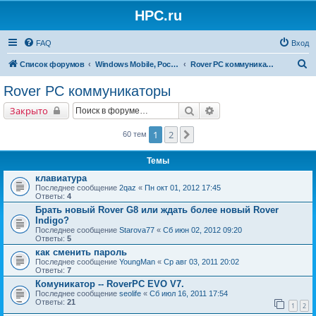
HPC.ru
FAQ
Вход
П
Список форумов
Windows Mobile, Pocket PC, MS Smartphone
Rover PC коммуникаторы
о
Rover PC коммуникаторы
и
Поиск
Расширенный поиск
Закрыто
с
к
1
2
След.
60 тем
Темы
клавиатура
Последнее сообщение
2qaz
«
Пн окт 01, 2012 17:45
Ответы:
4
Брать новый Rover G8 или ждать более новый Rover
Indigo?
Последнее сообщение
Starova77
«
Сб июн 02, 2012 09:20
Ответы:
5
как сменить пароль
Последнее сообщение
YoungMan
«
Ср авг 03, 2011 20:02
Ответы:
7
Комуникатор -- RoverPC EVO V7.
Последнее сообщение
seolife
«
Сб июл 16, 2011 17:54
Ответы:
21
1
2