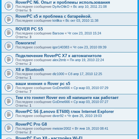
RoverPC N6. Опыт и проблемы использования
Последнее сообщение
DyAvOlikO
«
Вс апр 10, 2011 21:08
Ответы:
5
RoverPC s5 и проблема с батарейкой.
Последнее сообщение
kirillka
«
Вс окт 03, 2010 11:38
ROVER PC S5
Последнее сообщение
Barsow
«
Чт сен 23, 2010 15:24
Ответы:
3
Помогите!
Последнее сообщение
igor140383
«
Чт сен 23, 2010 09:39
Подключение RoverPC X7 к автомагнитоле
Последнее сообщение
alex2tmb
«
Пн апр 19, 2010 22:24
Ответы:
2
X8 и Bluetooth
Последнее сообщение
dlz1000
«
Сб апр 17, 2010 12:25
Ответы:
1
ваши мнения о Rover pc s5
Последнее сообщение
GoDme666
«
Ср мар 03, 2010 07:29
Ответы:
7
Тем кто гоняет Rover evo x8 напишите как работает
Последнее сообщение
GoDme666
«
Ср мар 03, 2010 07:27
Ответы:
1
RoverPC S6 (Lenovo ET600) глюк Internet Explorer
Последнее сообщение
diver92
«
Чт фев 25, 2010 19:03
RoverPC Pro G8
Последнее сообщение
meister2002
«
Вт янв 19, 2010 08:41
Ответы:
2
RoverPC Evo X8 - настройка Wi-FI