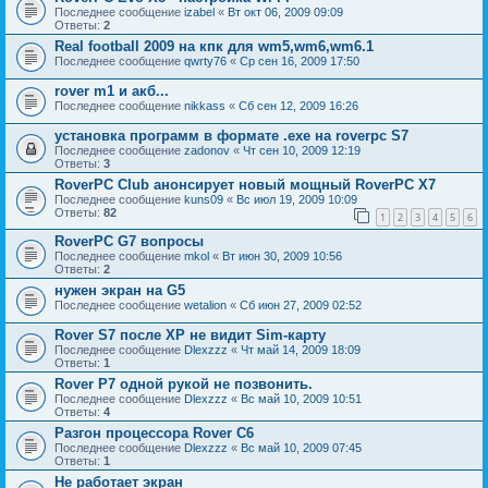
Последнее сообщение
izabel
«
Вт окт 06, 2009 09:09
Ответы:
2
Real football 2009 на кпк для wm5,wm6,wm6.1
Последнее сообщение
qwrty76
«
Ср сен 16, 2009 17:50
rover m1 и акб...
Последнее сообщение
nikkass
«
Сб сен 12, 2009 16:26
установка программ в формате .exe на roverpc S7
Последнее сообщение
zadonov
«
Чт сен 10, 2009 12:19
Ответы:
3
RoverPC Club анонсирует новый мощный RoverPC X7
Последнее сообщение
kuns09
«
Вс июл 19, 2009 10:09
Ответы:
82
1
2
3
4
5
6
RoverPC G7 вопросы
Последнее сообщение
mkol
«
Вт июн 30, 2009 10:56
Ответы:
2
нужен экран на G5
Последнее сообщение
wetalion
«
Сб июн 27, 2009 02:52
Rover S7 после ХР не видит Sim-карту
Последнее сообщение
Dlexzzz
«
Чт май 14, 2009 18:09
Ответы:
1
Rover P7 одной рукой не позвонить.
Последнее сообщение
Dlexzzz
«
Вс май 10, 2009 10:51
Ответы:
4
Разгон процессора Rover C6
Последнее сообщение
Dlexzzz
«
Вс май 10, 2009 07:45
Ответы:
1
Не работает экран