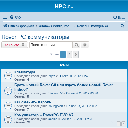
HPC.ru
FAQ
Вход
П
Список форумов
Windows Mobile, Pocket PC, MS Smartphone
Rover PC коммуникаторы
о
Rover PC коммуникаторы
и
Поиск
Расширенный поиск
Закрыто
с
к
1
2
След.
60 тем
Темы
клавиатура
Последнее сообщение
2qaz
«
Пн окт 01, 2012 17:45
Ответы:
4
Брать новый Rover G8 или ждать более новый Rover
Indigo?
Последнее сообщение
Starova77
«
Сб июн 02, 2012 09:20
Ответы:
5
как сменить пароль
Последнее сообщение
YoungMan
«
Ср авг 03, 2011 20:02
Ответы:
7
Комуникатор -- RoverPC EVO V7.
Последнее сообщение
seolife
«
Сб июл 16, 2011 17:54
Ответы:
21
1
2